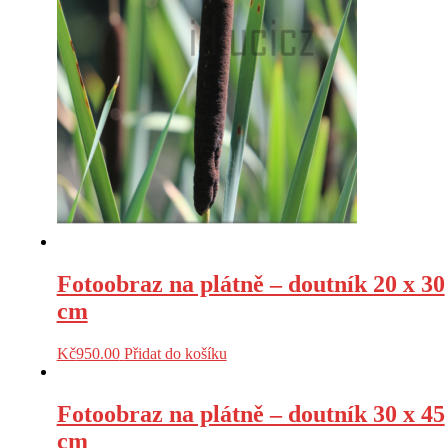
Fotoobraz na plátně – doutník 20 x 30
cm
Kč
950.00
Přidat do košíku
Fotoobraz na plátně – doutník 30 x 45
cm