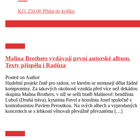
Kč
1,250.00
Přidat do košíku
POZVÁNKY
Pozvánky
Malina Brothers vydávají první autorské album.
Texty přispěla i Radůza
Posted on
Author
Hudební projekt čistě pro radost, ve kterém se nemusejí dělat žádné
kompromisy. Za takových okolností vznikla před více než dekádou
skupina Malina Brothers, v níž se sešli bratři Malinové: bendžista
Luboš (Druhá tráva), kytarista Pavel a houslista Josef společně s
kontrabasistou Pavlem Peroutkou. Na svých albech a vyprodaných
koncertech se s lehkostí věnovali převážně převzatému […]
Pozvánky