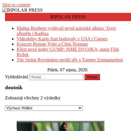
Skip to content
BIPOLAR PRESS
Malina Brothers vydávají první autorské album. Texty
přispěla i Radůza
Videoklipy Karin Ann bodovaly v USA i Cannes
Koncert Bonnie Tyler a Chris Norman
Křest nové knihy GUMP: JSME DVOJKA, autor Filip
Rožek
The String Revolution spojili síly s Tommy Emmanuelem
Pátek, 07 srpna, 2026
Vyhledávání
doutník
Zobrazuji všechny 2 výsledky