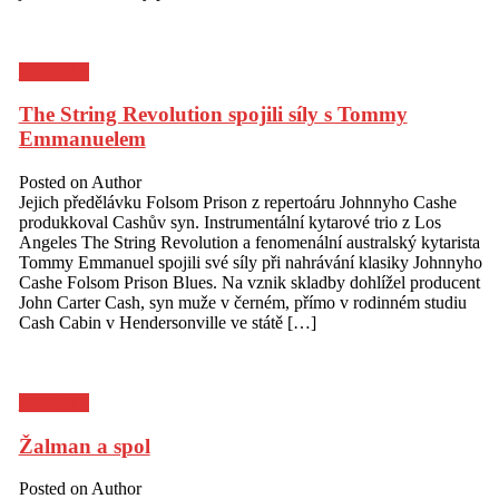
Pozvánky
The String Revolution spojili síly s Tommy
Emmanuelem
Posted on
Author
Jejich předělávku Folsom Prison z repertoáru Johnnyho Cashe
produkkoval Cashův syn. Instrumentální kytarové trio z Los
Angeles The String Revolution a fenomenální australský kytarista
Tommy Emmanuel spojili své síly při nahrávání klasiky Johnnyho
Cashe Folsom Prison Blues. Na vznik skladby dohlížel producent
John Carter Cash, syn muže v černém, přímo v rodinném studiu
Cash Cabin v Hendersonville ve státě […]
Pozvánky
Žalman a spol
Posted on
Author