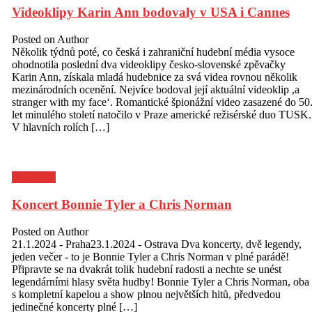
Videoklipy Karin Ann bodovaly v USA i Cannes
Posted on
Author
Několik týdnů poté, co česká i zahraniční hudební média vysoce
ohodnotila poslední dva videoklipy česko-slovenské zpěvačky
Karin Ann, získala mladá hudebnice za svá videa rovnou několik
mezinárodních ocenění. Nejvíce bodoval její aktuální videoklip ,a
stranger with my face‘. Romantické špionážní video zasazené do 50
let minulého století natočilo v Praze americké režisérské duo TUSK.
V hlavních rolích […]
Pozvánky
Koncert Bonnie Tyler a Chris Norman
Posted on
Author
21.1.2024 - Praha23.1.2024 - Ostrava Dva koncerty, dvě legendy,
jeden večer - to je Bonnie Tyler a Chris Norman v plné parádě!
Připravte se na dvakrát tolik hudební radosti a nechte se unést
legendárními hlasy světa hudby! Bonnie Tyler a Chris Norman, oba
s kompletní kapelou a show plnou největších hitů, předvedou
jedinečné koncerty plné […]