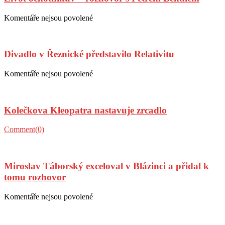
V
hodině
Posted
Author
Komentáře nejsou povolené
u
rysa
on
textu
existenci
s
zázraku?
názvem
Divadlo v Řeznické představilo Relativitu
Život
ochotníkův
–
Posted
Author
Komentáře nejsou povolené
u
rozhovor
on
textu
s
s
Petrem
názvem
Bendlem
Kolečkova Kleopatra nastavuje zrcadlo
Divadlo
v
Řeznické
Posted
Author
Comment(0)
představilo
on
Relativitu
Miroslav Táborský exceloval v Blázinci a přidal k
tomu rozhovor
Posted
Author
Komentáře nejsou povolené
u
on
textu
s
názvem