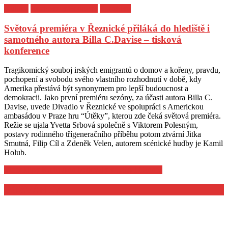
Kultura
Rozhovory/Podcasty
Z archivu
Světová premiéra v Řeznické přiláká do hlediště i
samotného autora Billa C.Davise – tisková
konference
Posted
Author
Tragikomický souboj irských emigrantů o domov a kořeny, pravdu,
on
pochopení a svobodu svého vlastního rozhodnutí v době, kdy
Amerika přestává být synonymem pro lepší budoucnost a
demokracii. Jako první premiéru sezóny, za účasti autora Billa C.
Davise, uvede Divadlo v Řeznické ve spolupráci s Americkou
ambasádou v Praze hru “Útěky”, kterou zde čeká světová premiéra.
Režie se ujala Yvetta Srbová společně s Viktorem Polesným,
postavy rodinného třígeneračního příběhu potom ztvární Jitka
Smutná, Filip Cíl a Zdeněk Velen, autorem scénické hudby je Kamil
Holub.
Videoklipy Karin Ann bodovaly v USA i Cannes
Navigace
POZVÁNKY
pro
příspěvek