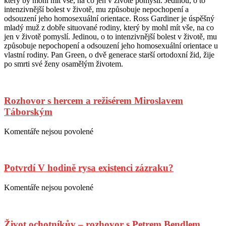
který by mohl mít vše, na co jen v životě pomyslí. Jedinou, o to
názvem
intenzivnější bolest v životě, mu způsobuje nepochopení a
Návštěvy
odsouzení jeho homosexuální orientace. Ross Gardiner je úspěšný
u
mladý muž z dobře situované rodiny, který by mohl mít vše, na co
pana
jen v životě pomyslí. Jedinou, o to intenzivnější bolest v životě, mu
Greena
způsobuje nepochopení a odsouzení jeho homosexuální orientace u
–
vlastní rodiny. Pan Green, o dvě generace starší ortodoxní žid, žije
když
po smrti své ženy osamělým životem.
homosexuál
pomáhá
židovi
Rozhovor s hercem a režisérem Miroslavem
Táborským
Posted
Author
Komentáře nejsou povolené
u
on
textu
s
názvem
Potvrdí V hodině rysa existenci zázraku?
Rozhovor
s
hercem
Posted
Author
Komentáře nejsou povolené
u
a
on
textu
režisérem
s
Miroslavem
názvem
Táborským
Život ochotníkův – rozhovor s Petrem Bendlem
Potvrdí