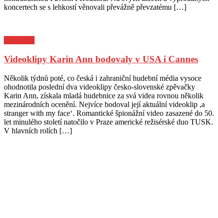
koncertech se s lehkostí věnovali převážně převzatému […]
Pozvánky
Videoklipy Karin Ann bodovaly v USA i Cannes
Posted
Author
Několik týdnů poté, co česká i zahraniční hudební média vysoce
on
ohodnotila poslední dva videoklipy česko-slovenské zpěvačky
Karin Ann, získala mladá hudebnice za svá videa rovnou několik
mezinárodních ocenění. Nejvíce bodoval její aktuální videoklip ,a
stranger with my face‘. Romantické špionážní video zasazené do 50.
let minulého století natočilo v Praze americké režisérské duo TUSK.
V hlavních rolích […]