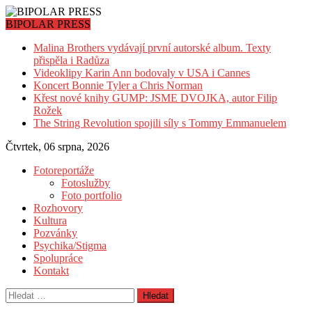
Skip
to
BIPOLAR PRESS
content
Malina Brothers vydávají první autorské album. Texty
přispěla i Radůza
Videoklipy Karin Ann bodovaly v USA i Cannes
Koncert Bonnie Tyler a Chris Norman
Křest nové knihy GUMP: JSME DVOJKA, autor Filip
Rožek
The String Revolution spojili síly s Tommy Emmanuelem
Čtvrtek, 06 srpna, 2026
Fotoreportáže
Fotoslužby
Foto portfolio
Rozhovory
Kultura
Pozvánky
Psychika/Stigma
Spolupráce
Kontakt
Vyhledávání