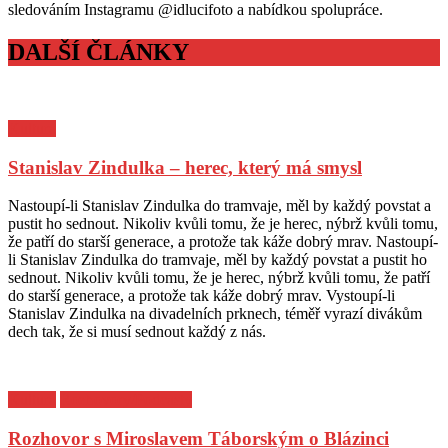
sledováním Instagramu @idlucifoto a nabídkou spolupráce.
DALŠÍ ČLÁNKY
Kultura
Stanislav Zindulka – herec, který má smysl
Posted
Author
Nastoupí-li Stanislav Zindulka do tramvaje, měl by každý povstat a
on
pustit ho sednout. Nikoliv kvůli tomu, že je herec, nýbrž kvůli tomu,
že patří do starší generace, a protože tak káže dobrý mrav. Nastoupí-
li Stanislav Zindulka do tramvaje, měl by každý povstat a pustit ho
sednout. Nikoliv kvůli tomu, že je herec, nýbrž kvůli tomu, že patří
do starší generace, a protože tak káže dobrý mrav. Vystoupí-li
Stanislav Zindulka na divadelních prknech, téměř vyrazí divákům
dech tak, že si musí sednout každý z nás.
Kultura
Rozhovory/Podcasty
Rozhovor s Miroslavem Táborským o Blázinci