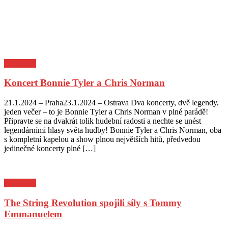
Pozvánky
Koncert Bonnie Tyler a Chris Norman
Posted
Author
21.1.2024 – Praha23.1.2024 – Ostrava Dva koncerty, dvě legendy,
on
jeden večer – to je Bonnie Tyler a Chris Norman v plné parádě!
Připravte se na dvakrát tolik hudební radosti a nechte se unést
legendárními hlasy světa hudby! Bonnie Tyler a Chris Norman, oba
s kompletní kapelou a show plnou největších hitů, předvedou
jedinečné koncerty plné […]
Pozvánky
The String Revolution spojili síly s Tommy
Emmanuelem