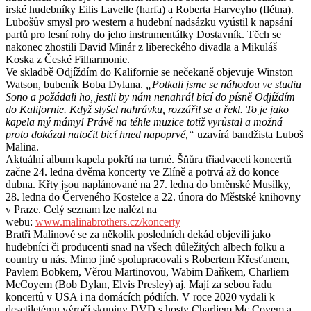
irské hudebníky Eilis Lavelle (harfa) a Roberta Harveyho (flétna).
Lubošův smysl pro western a hudební nadsázku vyústil k napsání
partů pro lesní rohy do jeho instrumentálky Dostavník. Těch se
nakonec zhostili David Minár z libereckého divadla a Mikuláš
Koska z České Filharmonie.
Ve skladbě Odjíždím do Kalifornie se nečekaně objevuje Winston
Watson, bubeník Boba Dylana.
„Potkali jsme se náhodou ve studiu
Sono a požádali ho, jestli by nám nenahrál bicí do písně Odjíždím
do Kalifornie. Když slyšel nahrávku, rozzářil se a řekl. To je jako
kapela mý mámy! Právě na téhle muzice totiž vyrůstal a možná
proto dokázal natočit bicí hned napoprvé,“
uzavírá bandžista Luboš
Malina.
Aktuální album kapela pokřtí na turné. Šňůra třiadvaceti koncertů
začne 24. ledna dvěma koncerty ve Zlíně a potrvá až do konce
dubna. Křty jsou naplánované na 27. ledna do brněnské Musilky,
28. ledna do Červeného Kostelce a 22. února do Městské knihovny
v Praze. Celý seznam lze nalézt na
webu:
www.malinabrothers.cz/koncerty
Bratři Malinové se za několik posledních dekád objevili jako
hudebníci či producenti snad na všech důležitých albech folku a
country u nás. Mimo jiné spolupracovali s Robertem Křesťanem,
Pavlem Bobkem, Věrou Martinovou, Wabim Daňkem, Charliem
McCoyem (Bob Dylan, Elvis Presley) aj. Mají za sebou řadu
koncertů v USA i na domácích pódiích. V roce 2020 vydali k
desetiletému výročí skupiny DVD s hosty Charliem Mc Coyem a