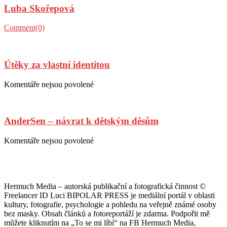
Luba Skořepová
Miroslav
Táborský
exceloval
Posted
Author
Comment(0)
v
on
Blázinci
a
přidal
Útěky za vlastní identitou
k
tomu
Posted
Author
Komentáře nejsou povolené
u
rozhovor
on
textu
s
názvem
AnderSen – návrat k dětským děsům
Útěky
za
vlastní
Posted
Author
Komentáře nejsou povolené
u
identitou
on
textu
s
názvem
AnderSen
Hermuch Media – autorská publikační a fotografická činnost ©
–
Freelancer ID Luci BIPOLAR PRESS je mediální portál v oblasti
návrat
kultury, fotografie, psychologie a pohledu na veřejně známé osoby
k
bez masky. Obsah článků a fotoreportáží je zdarma. Podpořit mě
dětským
můžete kliknutím na „To se mi líbí“ na FB Hermuch Media,
děsům