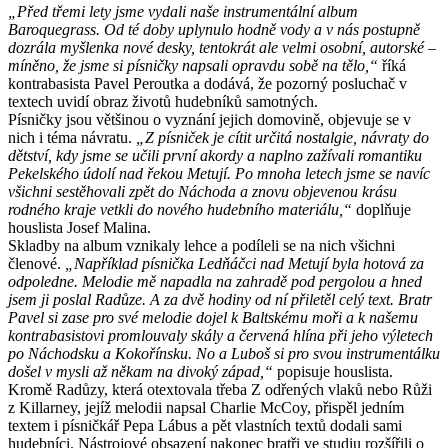
„Před třemi lety jsme vydali naše instrumentální album
Baroquegrass. Od té doby uplynulo hodně vody a v nás postupně
dozrála myšlenka nové desky, tentokrát ale velmi osobní, autorské –
míněno, že jsme si písničky napsali opravdu sobě na tělo,“
říká
kontrabasista Pavel Peroutka a dodává, že pozorný posluchač v
textech uvidí obraz životů hudebníků samotných.
Písničky jsou většinou o vyznání jejich domovině, objevuje se v
nich i téma návratu.
„Z písniček je cítit určitá nostalgie, návraty do
dětství, kdy jsme se učili první akordy a naplno zažívali romantiku
Pekelského údolí nad řekou Metují. Po mnoha letech jsme se navíc
všichni sestěhovali zpět do Náchoda a znovu objevenou krásu
rodného kraje vetkli do nového hudebního materiálu,“
doplňuje
houslista Josef Malina.
Skladby na album vznikaly lehce a podíleli se na nich všichni
členové.
„Například písnička Ledňáčci nad Metují byla hotová za
odpoledne. Melodie mě napadla na zahradě pod pergolou a hned
jsem ji poslal Radůze. A za dvě hodiny od ní přiletěl celý text. Bratr
Pavel si zase pro své melodie dojel k Baltskému moři a k našemu
kontrabasistovi promlouvaly skály a červená hlína při jeho výletech
po Náchodsku a Kokořínsku. No a Luboš si pro svou instrumentálku
došel v mysli až někam na divoký západ,“
popisuje houslista.
Kromě Radůzy, která otextovala třeba Z odřených vlaků nebo Růži
z Killarney, jejíž melodii napsal Charlie McCoy, přispěl jedním
textem i písničkář Pepa Lábus a pět vlastních textů dodali sami
hudebníci. Nástrojové obsazení nakonec bratři ve studiu rozšířili o