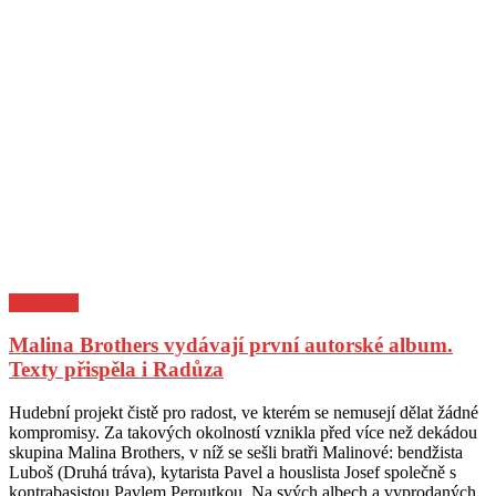
Pozvánky
Malina Brothers vydávají první autorské album.
Texty přispěla i Radůza
Posted
Author
Hudební projekt čistě pro radost, ve kterém se nemusejí dělat žádné
on
kompromisy. Za takových okolností vznikla před více než dekádou
skupina Malina Brothers, v níž se sešli bratři Malinové: bendžista
Luboš (Druhá tráva), kytarista Pavel a houslista Josef společně s
kontrabasistou Pavlem Peroutkou. Na svých albech a vyprodaných