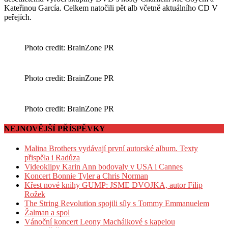
Kateřinou García. Celkem natočili pět alb včetně aktuálního CD V
peřejích.
Photo credit: BrainZone PR
Photo credit: BrainZone PR
Photo credit: BrainZone PR
NEJNOVĚJŠÍ PŘÍSPĚVKY
Malina Brothers vydávají první autorské album. Texty
přispěla i Radůza
Videoklipy Karin Ann bodovaly v USA i Cannes
Koncert Bonnie Tyler a Chris Norman
Křest nové knihy GUMP: JSME DVOJKA, autor Filip
Rožek
The String Revolution spojili síly s Tommy Emmanuelem
Žalman a spol
Vánoční koncert Leony Machálkové s kapelou