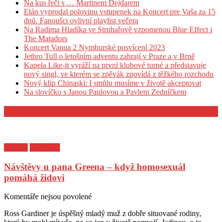
Na kus řeči s … Martinem Dejdarem
Elán vyprodal polovinu vstupenek na Koncert pre Vaša za 15
dnů. Fanoušci ovlivní playlist večera
Na Radima Hladíka ve Struhařově vzpomenou Blue Effect i
The Matadors
Koncert Vanua 2 Nymburské posvícení 2023
Jethro Tull o letošním adventu zahrají v Praze a v Brně
Kapela Like-it vyráží na první klubové turné a představuje
nový singl, ve kterém se zpěvák zpovídá z těžkého rozchodu
Nový klip Chinaski: I smůlu musíme v životě akceptovat
Na slovíčko s Janou Paulovou a Pavlem Zedníčkem
KULTURA
Kultura
Z archivu
Návštěvy u pana Greena – když homosexuál
pomáhá židovi
Posted
Author
Komentáře nejsou povolené
u
on
textu
Ross Gardiner je úspěšný mladý muž z dobře situované rodiny,
s