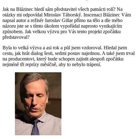
Posted
Author
Jak na Blázinec hledí sám představitel všech patnácti rolí? Na
on
otázky mi odpovídal Miroslav Táborský. Inscenaci Blázinec Vám
napsal autor a režisér Jaroslav Gillar přímo na tělo a dle mého
názoru jste se s tímto úkolem vypořádal naprosto vynikajícím
způsobem. Jak velkou výzvu pro Vás tento projekt zpočátku
představoval?
Byla to velká výzva a asi rok a půl jsem vzdoroval. Hledal jsem
cestu, jak hrát dialog šesti, sedmi postav najednou. A také jsem trval
na producentovi, který bude schopen zajistit alespoň zpočátku
nejméně tři reprízy měsíčně, aby to nebylo trápení.