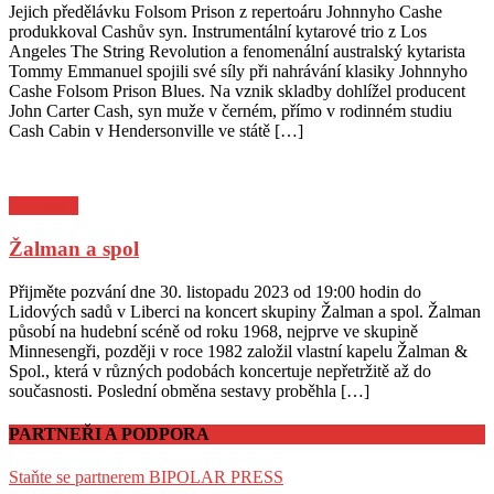
Posted
Author
Jejich předělávku Folsom Prison z repertoáru Johnnyho Cashe
on
produkkoval Cashův syn. Instrumentální kytarové trio z Los
Angeles The String Revolution a fenomenální australský kytarista
Tommy Emmanuel spojili své síly při nahrávání klasiky Johnnyho
Cashe Folsom Prison Blues. Na vznik skladby dohlížel producent
John Carter Cash, syn muže v černém, přímo v rodinném studiu
Cash Cabin v Hendersonville ve státě […]
Pozvánky
Žalman a spol
Posted
Author
Přijměte pozvání dne 30. listopadu 2023 od 19:00 hodin do
on
Lidových sadů v Liberci na koncert skupiny Žalman a spol. Žalman
působí na hudební scéně od roku 1968, nejprve ve skupině
Minnesengři, později v roce 1982 založil vlastní kapelu Žalman &
Spol., která v různých podobách koncertuje nepřetržitě až do
současnosti. Poslední obměna sestavy proběhla […]
PARTNEŘI A PODPORA
Staňte se partnerem BIPOLAR PRESS