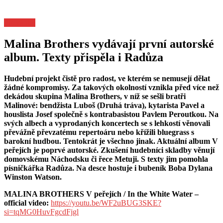
Pozvánky
Malina Brothers vydávají první autorské
album. Texty přispěla i Radůza
Hudební projekt čistě pro radost, ve kterém se nemusejí dělat
žádné kompromisy. Za takových okolností vznikla před více než
dekádou skupina Malina Brothers, v níž se sešli bratři
Malinové: bendžista Luboš (Druhá tráva), kytarista Pavel a
houslista Josef společně s kontrabasistou Pavlem Peroutkou. Na
svých albech a vyprodaných koncertech se s lehkostí věnovali
převážně převzatému repertoáru nebo křížili bluegrass s
barokní hudbou. Tentokrát je všechno jinak. Aktuální album V
peřejích je poprvé autorské. Zkušení hudebníci skladby věnují
domovskému Náchodsku či řece Metuji. S texty jim pomohla
písničkářka Radůza. Na desce hostuje i bubeník Boba Dylana
Winston Watson.
MALINA BROTHERS V peřejích / In the White Water –
official video:
https://youtu.be/WF2uBUG3SKE?
si=tqMG0HuvFgcdFjgl