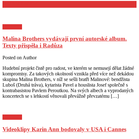
POZVÁNKY
Pozvánky
Malina Brothers vydávají první autorské album.
Texty přispěla i Radůza
Posted on
Author
Hudební projekt čistě pro radost, ve kterém se nemusejí dělat žádné
kompromisy. Za takových okolností vznikla před více než dekádou
skupina Malina Brothers, v níž se sešli bratři Malinové: bendžista
Luboš (Druhá tráva), kytarista Pavel a houslista Josef společně s
kontrabasistou Pavlem Peroutkou. Na svých albech a vyprodaných
koncertech se s lehkostí věnovali převážně převzatému […]
Pozvánky
Videoklipy Karin Ann bodovaly v USA i Cannes