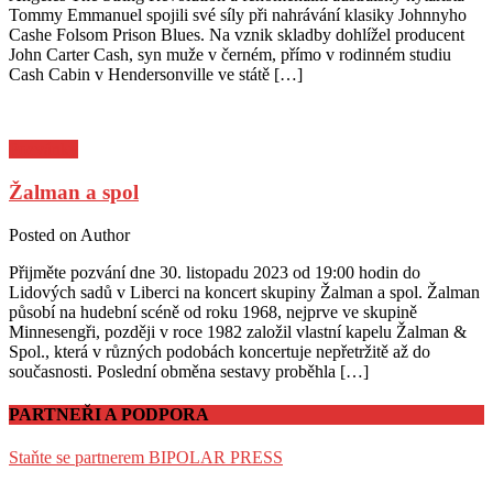
Tommy Emmanuel spojili své síly při nahrávání klasiky Johnnyho
Cashe Folsom Prison Blues. Na vznik skladby dohlížel producent
John Carter Cash, syn muže v černém, přímo v rodinném studiu
Cash Cabin v Hendersonville ve státě […]
Pozvánky
Žalman a spol
Posted on
Author
Přijměte pozvání dne 30. listopadu 2023 od 19:00 hodin do
Lidových sadů v Liberci na koncert skupiny Žalman a spol. Žalman
působí na hudební scéně od roku 1968, nejprve ve skupině
Minnesengři, později v roce 1982 založil vlastní kapelu Žalman &
Spol., která v různých podobách koncertuje nepřetržitě až do
současnosti. Poslední obměna sestavy proběhla […]
PARTNEŘI A PODPORA
Staňte se partnerem BIPOLAR PRESS