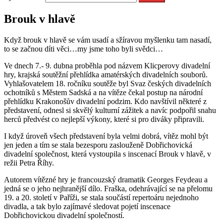
Brouk v hlavě
Když brouk v hlavě se vám usadí a sžíravou myšlenku tam nasadí,
to se začnou díti věci…my jsme toho byli svědci…
Ve dnech 7.- 9. dubna proběhla pod názvem Klicperovy divadelní
hry, krajská soutěžní přehlídka amatérských divadelních souborů.
Vyhlašovatelem 18. ročníku soutěže byl Svaz českých divadelních
ochotníků s Městem Sadská a na vítěze čekal postup na národní
přehlídku Krakonošův divadelní podzim. Kdo navštívil některé z
představení, odnesl si skvělý kulturní zážitek a navíc podpořil snahu
herců předvést co nejlepší výkony, které si pro diváky připravili.
I když úroveň všech představení byla velmi dobrá, vítěz mohl být
jen jeden a tím se stala bezesporu zaslouženě Dobřichovická
divadelní společnost, která vystoupila s inscenací Brouk v hlavě, v
režii Petra Říhy.
Autorem vítězné hry je francouzský dramatik Georges Feydeau a
jedná se o jeho nejhranější dílo. Fraška, odehrávající se na přelomu
19. a 20. století v Paříži, se stala součástí repertoáru nejednoho
divadla, a tak bylo zajímavé sledovat pojetí inscenace
Dobřichovickou divadelní společností.