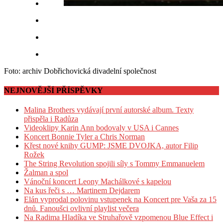
Foto: archiv Dobřichovická divadelní společnost
NEJNOVĚJŠÍ PŘÍSPĚVKY
Malina Brothers vydávají první autorské album. Texty
přispěla i Radůza
Videoklipy Karin Ann bodovaly v USA i Cannes
Koncert Bonnie Tyler a Chris Norman
Křest nové knihy GUMP: JSME DVOJKA, autor Filip
Rožek
The String Revolution spojili síly s Tommy Emmanuelem
Žalman a spol
Vánoční koncert Leony Machálkové s kapelou
Na kus řeči s … Martinem Dejdarem
Elán vyprodal polovinu vstupenek na Koncert pre Vaša za 15
dnů. Fanoušci ovlivní playlist večera
Na Radima Hladíka ve Struhařově vzpomenou Blue Effect i