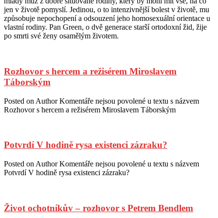
mladý muž z dobře situované rodiny, který by mohl mít vše, na co
jen v životě pomyslí. Jedinou, o to intenzivnější bolest v životě, mu
způsobuje nepochopení a odsouzení jeho homosexuální orientace u
vlastní rodiny. Pan Green, o dvě generace starší ortodoxní žid, žije
po smrti své ženy osamělým životem.
Rozhovor s hercem a režisérem Miroslavem
Táborským
Posted on
Author
Komentáře nejsou povolené
u textu s názvem
Rozhovor s hercem a režisérem Miroslavem Táborským
Potvrdí V hodině rysa existenci zázraku?
Posted on
Author
Komentáře nejsou povolené
u textu s názvem
Potvrdí V hodině rysa existenci zázraku?
Život ochotníkův – rozhovor s Petrem Bendlem