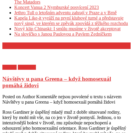
The Matadors
Koncert Vanua 2 Nymburské posvícení 2023
Jethro Tull o letošním adventu zahrají v Praze a v Brně
Kapela Like-it vyráží na první klubové turné a představuje
nový singl, ve kterém se zpěvák zpovídá z těžkého rozchodu
Nový klip Chinaski: I smůlu musíme v životě akceptovat
Na slovíčko s Janou Paulovou a Pavlem Zedníčkem
KULTURA
Kultura
Z archivu
Návštěvy u pana Greena – když homosexuál
pomáhá židovi
Posted on
Author
Komentáře nejsou povolené
u textu s názvem
Návštěvy u pana Greena – když homosexuál pomáhá židovi
Ross Gardiner je úspěšný mladý muž z dobře situované rodiny,
který by mohl mít vše, na co jen v životě pomyslí. Jedinou, o to
intenzivnější bolest v životě, mu způsobuje nepochopení a
odsouzení jeho homosexuální orientace. Ross Gardiner je úspěšný