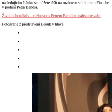
následujícím článku se můžete těšit na rozhovor s doktorem Finache
v podání Petra Bendla.
Život ochotníkův – rozhovor s Petrem Bendlem naleznete zde.
Fotografie z představení Brouk v hlavě