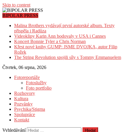
Skip to content
BIPOLAR PRESS
Malina Brothers vydávají první autorské album. Texty
přispěla i Radůza
Videoklipy Karin Ann bodovaly v USA i Cannes
Koncert Bonnie Tyler a Chris Norman
Křest nové knihy GUMP: JSME DVOJKA, autor Filip
Rožek
The String Revolution spojili síly s Tommy Emmanuelem
Čtvrtek, 06 srpna, 2026
Fotoreportáže
Fotoslužby
Foto portfolio
Rozhovory
Kultura
Pozvánky
Psychika/Stigma
Spolupráce
Kontakt
Vyhledávání