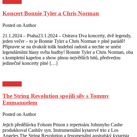
Pozvánky
Koncert Bonnie Tyler a Chris Norman
Posted on
Author
21.1.2024 – Praha23.1.2024 – Ostrava Dva koncerty, dvě legendy,
jeden večer – to je Bonnie Tyler a Chris Norman v plné parádě!
Připravte se na dvakrát tolik hudební radosti a nechte se unést
legendárními hlasy světa hudby! Bonnie Tyler a Chris Norman, oba
s kompletní kapelou a show plnou největších hitů, předvedou
jedinečné koncerty plné […]
Pozvánky
The String Revolution spojili síly s Tommy
Emmanuelem
Posted on
Author
Jejich předělávku Folsom Prison z repertoáru Johnnyho Cashe
produkkoval Cashův syn. Instrumentální kytarové trio z Los
Angeles The String Revolution a fenomenální australský kytarista