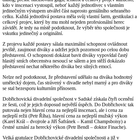
kdo v inscenaci vystoupil, neboť každý jednotlivec s vlastním
jedinečným výstupem utvářel část naprosto geniálního sehraného
celku. Každá jednotlivá postava měla svůj vlastní šarm, gestikulaci a
celkový projev, který by mu mohl nejeden profesionální herec
závidět. Je tedy na místě podotknout, že výběr této společnosti je
vskutku jedinečný a originální.
Z projevu každé postavy sálala maximální schopnost ovládnout
jeviště, zaujmout diváky a udržet jejich pozornost po celou dobu
představení. O schopnosti dokázat bavit diváky vypovídal častý
hlasitý smích obecenstva nesoucí se sálem a jen stěží dokázalo
představení nechat některého diváka bez silných emocí.
Nelze než podotknout, že představení udělalo na diváka hodnotný
umělecký dojem, čas strávený v divadle nebyl marný a pro diváky
se stal bezesporu kulturním přínosem.
Dobřichovická divadelní společnost v Sadské získala čtyři ocenění
ze šesti, což je jejich doposud největší úspěch. Do Dobřichovic tak
putovala nejen hlavní cena za nejlepší inscenaci, ale i cena za
nejlepší režii (Petr Říha), hlavní cena za nejlepší mužský výkon
(Karel Král – dvojrole a Jiří Šafránek – Kamil Champsboisy) a
čestné uznání za herecký výkon (Petr Bendl – doktor Finache).
Velká gratulace Dobřichovické divadelní společnosti a již v