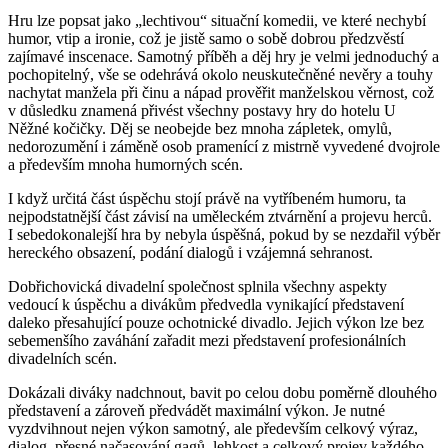
Hru lze popsat jako „lechtivou“ situační komedii, ve které nechybí
humor, vtip a ironie, což je jistě samo o sobě dobrou předzvěstí
zajímavé inscenace. Samotný příběh a děj hry je velmi jednoduchý a
pochopitelný, vše se odehrává okolo neuskutečněné nevěry a touhy
nachytat manžela při činu a nápad prověřit manželskou věrnost, což
v důsledku znamená přivést všechny postavy hry do hotelu U
Něžné kočičky. Děj se neobejde bez mnoha zápletek, omylů,
nedorozumění i záměně osob pramenící z mistrně vyvedené dvojrole
a především mnoha humorných scén.
I když určitá část úspěchu stojí právě na vytříbeném humoru, ta
nejpodstatnější část závisí na uměleckém ztvárnění a projevu herců.
I sebedokonalejší hra by nebyla úspěšná, pokud by se nezdařil výběr
hereckého obsazení, podání dialogů i vzájemná sehranost.
Dobřichovická divadelní společnost splnila všechny aspekty
vedoucí k úspěchu a divákům předvedla vynikající představení
daleko přesahující pouze ochotnické divadlo. Jejich výkon lze bez
sebemenšího zaváhání zařadit mezi představení profesionálních
divadelních scén.
Dokázali diváky nadchnout, bavit po celou dobu poměrně dlouhého
představení a zároveň předvádět maximální výkon. Je nutné
vyzdvihnout nejen výkon samotný, ale především celkový výraz,
dialog, přesné načasování gagů, lehkost a celkový projev každého,