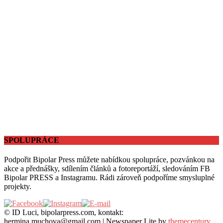
SPOLUPRÁCE
Podpořit Bipolar Press můžete nabídkou spolupráce, pozvánkou na
akce a přednášky, sdílením článků a fotoreportáží, sledováním FB
Bipolar PRESS a Instagramu. Rádi zároveň podpoříme smysluplné
projekty.
© ID Luci, bipolarpress.com, kontakt:
hermina.muchova@gmail.com
|
Newspaper Lite by
themecentury
.