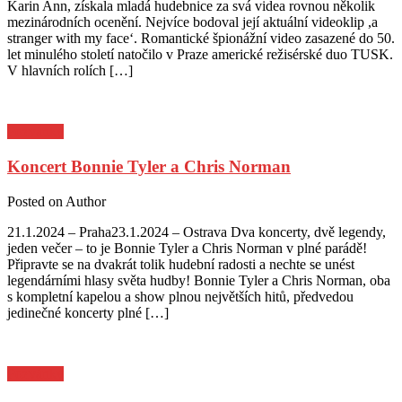
Karin Ann, získala mladá hudebnice za svá videa rovnou několik
mezinárodních ocenění. Nejvíce bodoval její aktuální videoklip ,a
stranger with my face‘. Romantické špionážní video zasazené do 50.
let minulého století natočilo v Praze americké režisérské duo TUSK.
V hlavních rolích […]
Pozvánky
Koncert Bonnie Tyler a Chris Norman
Posted on
Author
21.1.2024 – Praha23.1.2024 – Ostrava Dva koncerty, dvě legendy,
jeden večer – to je Bonnie Tyler a Chris Norman v plné parádě!
Připravte se na dvakrát tolik hudební radosti a nechte se unést
legendárními hlasy světa hudby! Bonnie Tyler a Chris Norman, oba
s kompletní kapelou a show plnou největších hitů, předvedou
jedinečné koncerty plné […]
Pozvánky