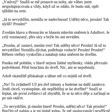
„Vstávej!“ Snažil se mě postavit na nohy, ale vůbec jsem
nespolupracovala a vždy, když už se zdálo, že budu stát, opět
sjíždím na zem.
„Já to nevydržím, nemůžu se nadechnout! Udělej něco, prosím! Tak
slyšíš? Prosím!“
Zvedám hlavu a třesoucím se hlasem mluvím směrem k Adolfovi. Je
celý rozmazaný, přes slzy a brýle ho ani nevidím.
„Prosím, ať zastaví, musím ven! Tak udělej něco! Prosím! Já už to
nevydržím! Nemůžu dýchat, potřebuju vzduch! Prosím! Prosím!“
Během vteřiny vyskočím a natahuji ruku směrem ke dveřím.
Panika mě pohltila, v hlavě nejsou žádné myšlenky, vládu převzalo
podvědomí. Pěstí bouchnu do dveří. Nic, ani se nepohnuly.
Adolf okamžitě přiskakuje a táhne mě co nejdál od dveří.
„Ne! To zvládneš! Už jen dvě minuty a budeme na další zastávce.
Jestli chceš, vystoupíme, ale nepřibližuj se ke dveřím!“ Snaží se
šeptat, ale první zvědavci už zbystřili, že se tu něco děje a začínají se
po nás otáčet.
„To nevydržím, já musím hned! Prosím, udělej něco! Tak prosím!“
Brečím už nahlas a je mi úplně jedno, že mě spolucestující nevěřícně