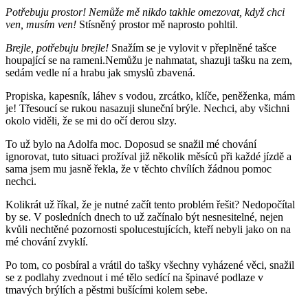
Potřebuju prostor! Nemůže mě nikdo takhle omezovat, když chci
ven, musím ven!
Stísněný prostor mě naprosto pohltil.
Brejle, potřebuju brejle!
Snažím se je vylovit v přeplněné tašce
houpající se na rameni.Nemůžu je nahmatat, shazuji tašku na zem,
sedám vedle ní a hrabu jak smyslů zbavená.
Propiska, kapesník, láhev s vodou, zrcátko, klíče, peněženka, mám
je! Třesoucí se rukou nasazuji sluneční brýle. Nechci, aby všichni
okolo viděli, že se mi do očí derou slzy.
To už bylo na Adolfa moc. Doposud se snažil mé chování
ignorovat, tuto situaci prožíval již několik měsíců při každé jízdě a
sama jsem mu jasně řekla, že v těchto chvílích žádnou pomoc
nechci.
Kolikrát už říkal, že je nutné začít tento problém řešit? Nedopočítal
by se. V posledních dnech to už začínalo být nesnesitelné, nejen
kvůli nechtěné pozornosti spolucestujících, kteří nebyli jako on na
mé chování zvyklí.
Po tom, co posbíral a vrátil do tašky všechny vyházené věci, snažil
se z podlahy zvednout i mé tělo sedící na špinavé podlaze v
tmavých brýlích a pěstmi bušícími kolem sebe.