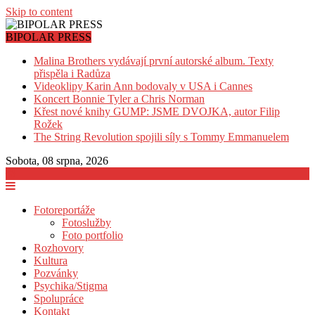
Skip to content
BIPOLAR PRESS
Malina Brothers vydávají první autorské album. Texty
přispěla i Radůza
Videoklipy Karin Ann bodovaly v USA i Cannes
Koncert Bonnie Tyler a Chris Norman
Křest nové knihy GUMP: JSME DVOJKA, autor Filip
Rožek
The String Revolution spojili síly s Tommy Emmanuelem
Sobota, 08 srpna, 2026
Fotoreportáže
Fotoslužby
Foto portfolio
Rozhovory
Kultura
Pozvánky
Psychika/Stigma
Spolupráce
Kontakt