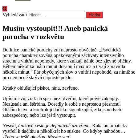
Vyhledávání
Musím vystoupit!!! Aneb panická
porucha v rozkvětu
Definice panické poruchy zní naprosto obyčejně. „Psychická
porucha charakterizována opakovanými záchvaty intenzivního
strachu a vnitřní nepohody, které vznikají náhle bez zjevné příčiny.
Během několika málo minut dosahují maxima a trvají zpravidla
několik minut.“ Pár obyčejných slov o vnitřní nepohodě, za nimiž se
pro nemocné skrývá naprosté peklo.
Krátký ohlušující pískot, rána, zavřeno.
Upírám svůj zrak na spár mezi dveřmi, které právě zaklaply.
Nezůstala ani štěrbina. Dosedly k sobě s naprostou přesností.
Otáčím hlavu a kontroluji tlačítko signalizující, zda jsou dveře
zabezpečeny, nebo lze ještě vystoupit.
Nesvítí, úniková cesta je definitivně uzavřena.
Ruka automaticky
vystřelí k tlačítku a několikrát ho stiskne. Co kdyby náhodou…
Třeba se ještě otevřou. Musím ven!