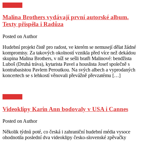
Pozvánky
Malina Brothers vydávají první autorské album.
Texty přispěla i Radůza
Posted on
Author
Hudební projekt čistě pro radost, ve kterém se nemusejí dělat žádné
kompromisy. Za takových okolností vznikla před více než dekádou
skupina Malina Brothers, v níž se sešli bratři Malinové: bendžista
Luboš (Druhá tráva), kytarista Pavel a houslista Josef společně s
kontrabasistou Pavlem Peroutkou. Na svých albech a vyprodaných
koncertech se s lehkostí věnovali převážně převzatému […]
Pozvánky
Videoklipy Karin Ann bodovaly v USA i Cannes
Posted on
Author
Několik týdnů poté, co česká i zahraniční hudební média vysoce
ohodnotila poslední dva videoklipy česko-slovenské zpěvačky