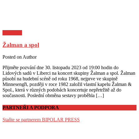
Pozvánky
Žalman a spol
Posted on
Author
Přijměte pozvání dne 30. listopadu 2023 od 19:00 hodin do
Lidových sadů v Liberci na koncert skupiny Žalman a spol. Žalman
působí na hudební scéně od roku 1968, nejprve ve skupině
Minnesengři, později v roce 1982 založil vlastní kapelu Žalman &
Spol., která v různých podobách koncertuje nepřetržitě až do
současnosti. Poslední obměna sestavy proběhla […]
PARTNEŘI A PODPORA
Staňte se partnerem BIPOLAR PRESS