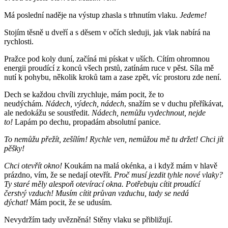
Má poslední naděje na výstup zhasla s trhnutím vlaku.
Jedeme!
Stojím těsně u dveří a s děsem v očích sleduji, jak vlak nabírá na
rychlosti.
Pražce pod koly duní, začíná mi pískat v uších. Cítím ohromnou
energii proudící z konců všech prstů, zatínám ruce v pěst. Síla mě
nutí k pohybu, několik kroků tam a zase zpět, víc prostoru zde není.
Dech se každou chvíli zrychluje, mám pocit, že to
neudýchám.
Nádech, výdech, nádech
, snažím se v duchu přeříkávat,
ale nedokážu se soustředit.
Nádech, nemůžu vydechnout, nejde
to!
Lapám po dechu, propadám absolutní panice.
To nemůžu přežít, zešílím! Rychle ven, nemůžou mě tu držet! Chci jít
pěšky!
Chci otevřít okno!
Koukám na malá okénka, a i když mám v hlavě
prázdno, vím, že se nedají otevřít.
Proč musí jezdit tyhle nové vlaky?
Ty staré měly alespoň otevírací okna. Potřebuju cítit proudící
čerstvý vzduch! Musím cítit průvan vzduchu, tady se nedá
dýchat!
Mám pocit, že se udusím.
Nevydržím tady uvězněná! Stěny vlaku se přibližují.