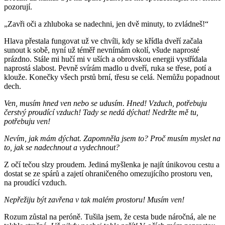
pozorují.
„Zavři oči a zhluboka se nadechni, jen dvě minuty, to zvládneš!“
Hlava přestala fungovat už ve chvíli, kdy se křídla dveří začala
sunout k sobě, nyní už téměř nevnímám okolí, všude naprosté
prázdno. Stále mi hučí mi v uších a obrovskou energii vystřídala
naprostá slabost. Pevně svírám madlo u dveří, ruka se třese, potí a
klouže. Konečky všech prstů brní, třesu se celá. Nemůžu popadnout
dech.
Ven, musím hned ven nebo se udusím.
Hned! Vzduch, potřebuju
čerstvý proudící vzduch! Tady se nedá dýchat! Nedržte mě tu,
potřebuju ven!
Nevím, jak mám dýchat. Zapomněla jsem to? Proč musím myslet na
to, jak se nadechnout a vydechnout?
Z očí tečou slzy proudem. Jediná myšlenka je najít únikovou cestu a
dostat se ze spárů a zajetí ohraničeného omezujícího prostoru ven,
na proudící vzduch.
Nepřežiju být zavřena v tak malém prostoru! Musím ven!
Rozum zůstal na peróně. Tušila jsem, že cesta bude náročná, ale ne