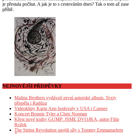
je přestala počítat. A jak je to s cestováním dnes? Tak o tom až zase
příště.
NEJNOVĚJŠÍ PŘÍSPĚVKY
Malina Brothers vydávají první autorské album. Texty
přispěla i Radůza
Videoklipy Karin Ann bodovaly v USA i Cannes
Koncert Bonnie Tyler a Chris Norman
Křest nové knihy GUMP: JSME DVOJKA, autor Filip
Rožek
The String Revolution spojili síly s Tommy Emmanuelem