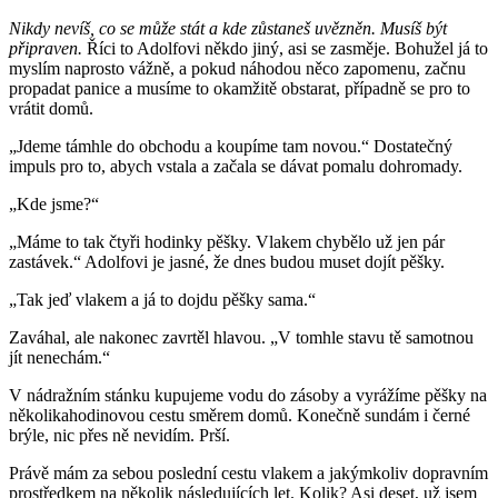
Nikdy nevíš, co se může stát a kde zůstaneš uvězněn. Musíš být
připraven.
Říci to Adolfovi někdo jiný, asi se zasměje. Bohužel já to
myslím naprosto vážně, a pokud náhodou něco zapomenu, začnu
propadat panice a musíme to okamžitě obstarat, případně se pro to
vrátit domů.
„Jdeme támhle do obchodu a koupíme tam novou.“ Dostatečný
impuls pro to, abych vstala a začala se dávat pomalu dohromady.
„Kde jsme?“
„Máme to tak čtyři hodinky pěšky. Vlakem chybělo už jen pár
zastávek.“ Adolfovi je jasné, že dnes budou muset dojít pěšky.
„Tak jeď vlakem a já to dojdu pěšky sama.“
Zaváhal, ale nakonec zavrtěl hlavou. „V tomhle stavu tě samotnou
jít nenechám.“
V nádražním stánku kupujeme vodu do zásoby a vyrážíme pěšky na
několikahodinovou cestu směrem domů. Konečně sundám i černé
brýle, nic přes ně nevidím. Prší.
Právě mám za sebou poslední cestu vlakem a jakýmkoliv dopravním
prostředkem na několik následujících let. Kolik? Asi deset, už jsem