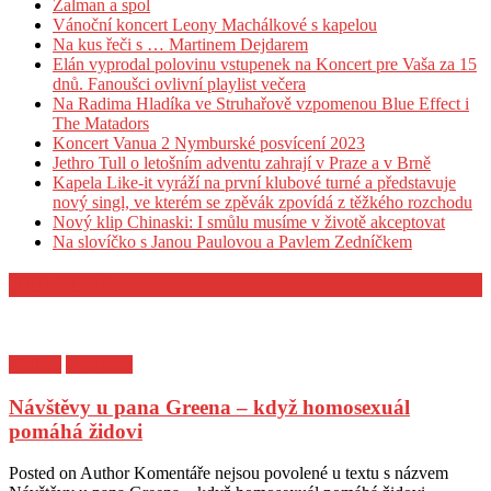
Žalman a spol
Vánoční koncert Leony Machálkové s kapelou
Na kus řeči s … Martinem Dejdarem
Elán vyprodal polovinu vstupenek na Koncert pre Vaša za 15
dnů. Fanoušci ovlivní playlist večera
Na Radima Hladíka ve Struhařově vzpomenou Blue Effect i
The Matadors
Koncert Vanua 2 Nymburské posvícení 2023
Jethro Tull o letošním adventu zahrají v Praze a v Brně
Kapela Like-it vyráží na první klubové turné a představuje
nový singl, ve kterém se zpěvák zpovídá z těžkého rozchodu
Nový klip Chinaski: I smůlu musíme v životě akceptovat
Na slovíčko s Janou Paulovou a Pavlem Zedníčkem
KULTURA
Kultura
Z archivu
Návštěvy u pana Greena – když homosexuál
pomáhá židovi
Posted on
Author
Komentáře nejsou povolené
u textu s názvem