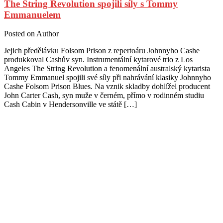
The String Revolution spojili síly s Tommy
Emmanuelem
Posted on
Author
Jejich předělávku Folsom Prison z repertoáru Johnnyho Cashe
produkkoval Cashův syn. Instrumentální kytarové trio z Los
Angeles The String Revolution a fenomenální australský kytarista
Tommy Emmanuel spojili své síly při nahrávání klasiky Johnnyho
Cashe Folsom Prison Blues. Na vznik skladby dohlížel producent
John Carter Cash, syn muže v černém, přímo v rodinném studiu
Cash Cabin v Hendersonville ve státě […]