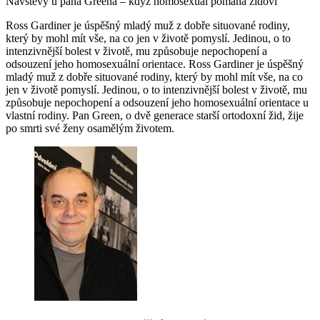
Návštěvy u pana Greena – když homosexuál pomáhá židovi
Ross Gardiner je úspěšný mladý muž z dobře situované rodiny,
který by mohl mít vše, na co jen v životě pomyslí. Jedinou, o to
intenzivnější bolest v životě, mu způsobuje nepochopení a
odsouzení jeho homosexuální orientace. Ross Gardiner je úspěšný
mladý muž z dobře situované rodiny, který by mohl mít vše, na co
jen v životě pomyslí. Jedinou, o to intenzivnější bolest v životě, mu
způsobuje nepochopení a odsouzení jeho homosexuální orientace u
vlastní rodiny. Pan Green, o dvě generace starší ortodoxní žid, žije
po smrti své ženy osamělým životem.