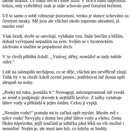
takhle strašná.
Už nikdy nechci tohle zažít!
V očích mám naprostou
hrůzu, můj vytřeštěný zrak je stále schován pod černými brýlemi.
Už to samo o sobě vzbuzuje pozornost, venku je slunce schováno za
černými mraky. Mě jsou ale všichni okolo naprosto ukradení, já
musím ven!
Vlak brzdí, dveře se otevírají, vybíhám ven. Stále brečím a běžím,
dokud vyčerpaná nepadám na zem. Svíjím se v hysterickém
záchvatu a snažím se popadnout dech.
V tu chvíli přibíhá Adolf.
„Vstávej, dělej, nemůžeš se tady takhle
válet
.“
Lidé na nástupišti nechápou, co se děje, všichni jen nevěřícně zírají.
Tolik by v tu chvíli Adolf ocenil pomoc, potřeboval mě dostat opět
alespoň na nohy.
„Podej mi ruku, pomůžu ti.“ Nereaguji, nekompromisně mě zvedá
ze země a podpírajíc dovede k nejbližší lavičce. Z tašky vytahuje
láhev vody a přikládá k jejím ústům. Celou ji vypiji.
„Nemám vodu!“ pomalu mi to začíná opět myslet.
Musím mít v
tašce vodu!
Nevyjdu z domu bez plné láhve vody a všeho, čemu
říkám
kápézetka
, jejíž součástí je taštička plná léků na vše možné i
nemožné. Nejím je, ale musí tam být, co kdyby se hodily.