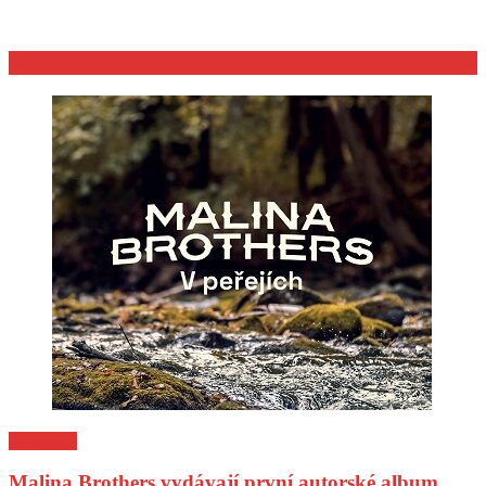
POZVÁNKY
Pozvánky
Malina Brothers vydávají první autorské album.