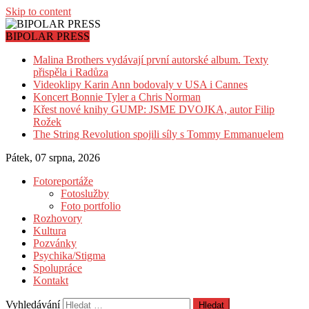
Skip to content
BIPOLAR PRESS
Malina Brothers vydávají první autorské album. Texty
přispěla i Radůza
Videoklipy Karin Ann bodovaly v USA i Cannes
Koncert Bonnie Tyler a Chris Norman
Křest nové knihy GUMP: JSME DVOJKA, autor Filip
Rožek
The String Revolution spojili síly s Tommy Emmanuelem
Pátek, 07 srpna, 2026
Fotoreportáže
Fotoslužby
Foto portfolio
Rozhovory
Kultura
Pozvánky
Psychika/Stigma
Spolupráce
Kontakt
Vyhledávání