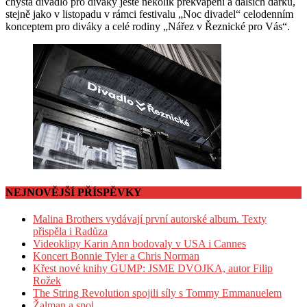
chystá divadlo pro diváky ještě několik překvapení a dalších dárků,
stejně jako v listopadu v rámci festivalu „Noc divadel“ celodenním
konceptem pro diváky a celé rodiny „Nářez v Řeznické pro Vás“.
NEJNOVĚJŠÍ PŘÍSPĚVKY
Malina Brothers vydávají první autorské album. Texty
přispěla i Radůza
Videoklipy Karin Ann bodovaly v USA i Cannes
Koncert Bonnie Tyler a Chris Norman
Křest nové knihy GUMP: JSME DVOJKA, autor Filip
Rožek
The String Revolution spojili síly s Tommy Emmanuelem
Žalman a spol