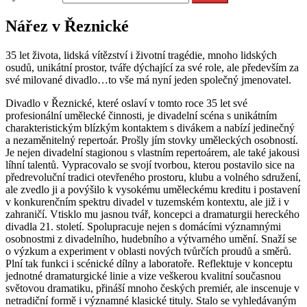
Nářez v Řeznické
35 let života, lidská vítězství i životní tragédie, mnoho lidských
osudů, unikátní prostor, tváře dýchající za své role, ale především za
své milované divadlo…to vše má nyní jeden společný jmenovatel.
Divadlo v Řeznické, které oslaví v tomto roce 35 let své
profesionální umělecké činnosti, je divadelní scéna s unikátním
charakteristickým blízkým kontaktem s divákem a nabízí jedinečný
a nezaměnitelný repertoár. Prošly jím stovky uměleckých osobností.
Je nejen divadelní stagionou s vlastním repertoárem, ale také jakousi
líhní talentů. Vypracovalo se svojí tvorbou, kterou postavilo sice na
předrevoluční tradici otevřeného prostoru, klubu a volného sdružení,
ale zvedlo ji a povýšilo k vysokému uměleckému kreditu i postavení
v konkurenčním spektru divadel v tuzemském kontextu, ale již i v
zahraničí. Vtisklo mu jasnou tvář, koncepci a dramaturgii hereckého
divadla 21. století. Spolupracuje nejen s domácími významnými
osobnostmi z divadelního, hudebního a výtvarného umění. Snaží se
o výzkum a experiment v oblasti nových tvůrčích proudů a směrů.
Plní tak funkci i scénické dílny a laboratoře. Reflektuje v konceptu
jednotné dramaturgické linie a vize veškerou kvalitní současnou
světovou dramatiku, přináší mnoho českých premiér, ale inscenuje v
netradiční formě i významné klasické tituly. Stalo se vyhledávaným