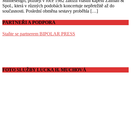
Minnesengři, později v roce 1982 založil vlastní kapelu Žalman &
Spol., která v různých podobách koncertuje nepřetržitě až do
současnosti. Poslední obměna sestavy proběhla […]
PARTNEŘI A PODPORA
Staňte se partnerem BIPOLAR PRESS
FOTO SLUŽBY LUCKA H. MUCHOVÁ