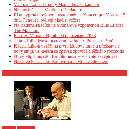
Vánoční koncert Leony Machálkové s kapelou
Na kus řeči s … Martinem Dejdarem
Elán vyprodal polovinu vstupenek na Koncert pre Vaša za 15
dnů. Fanoušci ovlivní playlist večera
Na Radima Hladíka ve Struhařově vzpomenou Blue Effect i
The Matadors
Koncert Vanua 2 Nymburské posvícení 2023
Jethro Tull o letošním adventu zahrají v Praze a v Brně
Kapela Like-it vyráží na první klubové turné a představuje
nový singl, ve kterém se zpěvák zpovídá z těžkého rozchodu
Nový klip Chinaski: I smůlu musíme v životě akceptovat
Na slovíčko s Janou Paulovou a Pavlem Zedníčkem
KULTURA
Kultura
Z archivu