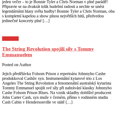
jeden večer – to je Bonnie Tyler a Chris Norman v plné parádě!
Připravte se na dvakrát tolik hudební radosti a nechte se unést
legendárními hlasy světa hudby! Bonnie Tyler a Chris Norman, oba
s kompletní kapelou a show plnou největších hitů, předvedou
jedinečné koncerty plné […]
Pozvánky
The String Revolution spojili síly s Tommy
Emmanuelem
Posted on
Author
Jejich předělávku Folsom Prison z repertoáru Johnnyho Cashe
produkkoval Cashův syn. Instrumentální kytarové trio z Los
Angeles The String Revolution a fenomenální australský kytarista
Tommy Emmanuel spojili své síly při nahrávání klasiky Johnnyho
Cashe Folsom Prison Blues. Na vznik skladby dohlížel producent
John Carter Cash, syn muže v černém, přímo v rodinném studiu
Cash Cabin v Hendersonville ve státě […]