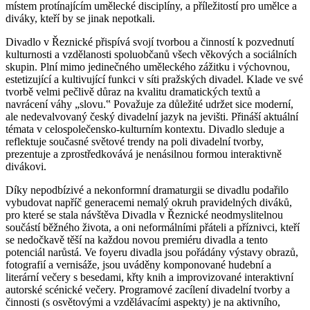
místem protínajícím umělecké disciplíny, a příležitostí pro umělce a
diváky, kteří by se jinak nepotkali.
Divadlo v Řeznické přispívá svojí tvorbou a činností k pozvednutí
kulturnosti a vzdělanosti spoluobčanů všech věkových a sociálních
skupin. Plní mimo jedinečného uměleckého zážitku i výchovnou,
estetizující a kultivující funkci v síti pražských divadel. Klade ve své
tvorbě velmi pečlivě důraz na kvalitu dramatických textů a
navrácení váhy „slovu.‟ Považuje za důležité udržet sice moderní,
ale nedevalvovaný český divadelní jazyk na jevišti. Přináší aktuální
témata v celospolečensko-kulturním kontextu. Divadlo sleduje a
reflektuje současné světové trendy na poli divadelní tvorby,
prezentuje a zprostředkovává je nenásilnou formou interaktivně
divákovi.
Díky nepodbízivé a nekonformní dramaturgii se divadlu podařilo
vybudovat napříč generacemi nemalý okruh pravidelných diváků,
pro které se stala návštěva Divadla v Řeznické neodmyslitelnou
součástí běžného života, a oni neformálními přáteli a příznivci, kteří
se nedočkavě těší na každou novou premiéru divadla a tento
potenciál narůstá. Ve foyeru divadla jsou pořádány výstavy obrazů,
fotografií a vernisáže, jsou uváděny komponované hudební a
literární večery s besedami, křty knih a improvizované interaktivní
autorské scénické večery. Programové zacílení divadelní tvorby a
činnosti (s osvětovými a vzdělávacími aspekty) je na aktivního,