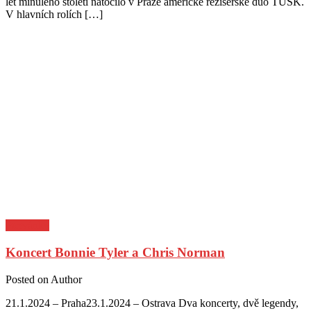
let minulého století natočilo v Praze americké režisérské duo TUSK.
V hlavních rolích […]
Pozvánky
Koncert Bonnie Tyler a Chris Norman
Posted on
Author
21.1.2024 – Praha23.1.2024 – Ostrava Dva koncerty, dvě legendy,