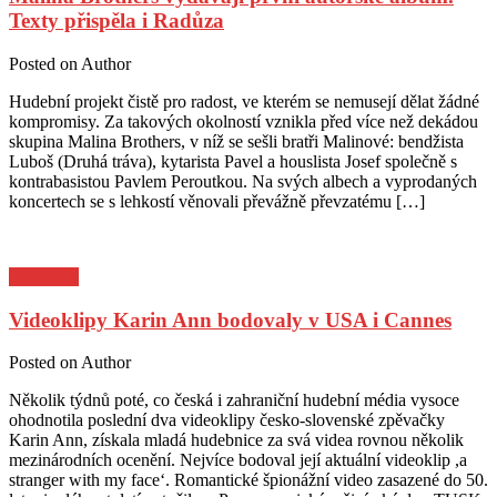
Texty přispěla i Radůza
Posted on
Author
Hudební projekt čistě pro radost, ve kterém se nemusejí dělat žádné
kompromisy. Za takových okolností vznikla před více než dekádou
skupina Malina Brothers, v níž se sešli bratři Malinové: bendžista
Luboš (Druhá tráva), kytarista Pavel a houslista Josef společně s
kontrabasistou Pavlem Peroutkou. Na svých albech a vyprodaných
koncertech se s lehkostí věnovali převážně převzatému […]
Pozvánky
Videoklipy Karin Ann bodovaly v USA i Cannes
Posted on
Author
Několik týdnů poté, co česká i zahraniční hudební média vysoce
ohodnotila poslední dva videoklipy česko-slovenské zpěvačky
Karin Ann, získala mladá hudebnice za svá videa rovnou několik
mezinárodních ocenění. Nejvíce bodoval její aktuální videoklip ,a
stranger with my face‘. Romantické špionážní video zasazené do 50.