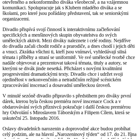
otevřeného a nekonformního diváka všeobecně, a na vzájemnou
komunikaci. Spolupracuje jak s Klubem mladého diváka a se
školami, pro které jsou pořádány představení, tak se seniorskými
organizacemi.
Divadlo přispívá svojí činností k interaktivnímu začleňování
specifických a menšinových skupin obyvatelstva do svých
uměleckých aktivit. Mezi diváky naleznete i celé rodiny. Nejdříve
do divadla začali chodit rodiče a prarodiče, a dnes chodí i jejich děti
a vnuci. Zkrátka všichni ti, kteří jsou vnímaví, vyhledávají silná
témata i příběhy a straní se uniformitě. Ve své umělecké tvorbě chce
nadále objevovat a prezentovat taková témata, tituly a autory, se
kterými se divák jinde nesetká. Přicházet s novými kvalitními
progresivními dramatickými texty. Divadlo chce i udržet svoji
ojedinělost v nekonvenčním a netradičním režijně scénickém
zpracovávání inscenací a dosavadní uměleckou úroveň.
V minulé sezóně divadlo připravilo s předstihem pro diváky první
dárek, kterou byla českou premiéra nové inscenace Cock a v
obdarovávání svých příznivců pokračuje i další českou premiérou
hry Odvolání s Miroslavem Táborským a Filipem Cílem, která se
uskuteční 25. listopadu 2016.
Oslavy divadelních narozenin a doprovodné akce budou probíhat
celý podzim, ale na hlavní „Narozeninový týden“ od 17. do 21. října