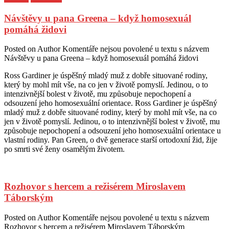
Návštěvy u pana Greena – když homosexuál
pomáhá židovi
Posted on
Author
Komentáře nejsou povolené
u textu s názvem
Návštěvy u pana Greena – když homosexuál pomáhá židovi
Ross Gardiner je úspěšný mladý muž z dobře situované rodiny,
který by mohl mít vše, na co jen v životě pomyslí. Jedinou, o to
intenzivnější bolest v životě, mu způsobuje nepochopení a
odsouzení jeho homosexuální orientace. Ross Gardiner je úspěšný
mladý muž z dobře situované rodiny, který by mohl mít vše, na co
jen v životě pomyslí. Jedinou, o to intenzivnější bolest v životě, mu
způsobuje nepochopení a odsouzení jeho homosexuální orientace u
vlastní rodiny. Pan Green, o dvě generace starší ortodoxní žid, žije
po smrti své ženy osamělým životem.
Rozhovor s hercem a režisérem Miroslavem
Táborským
Posted on
Author
Komentáře nejsou povolené
u textu s názvem
Rozhovor s hercem a režisérem Miroslavem Táborským