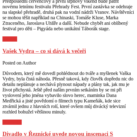
Předposlední červencový a první srpnový víkend bude patřit
novému letnímu festivalu Přehrady Fest. První zastávka se odehraje
na slapské přehradě, druhá pak na vodní nádrži Vranov. Návštěvníci
se mohou těšit například na Chinaski, Tomáše Kluse, Marka
Ztraceného, Jaroslava Uhlíře a další. Nebude chybět ani oblíbený
festival pro děti – Pigyáda nebo unikátní Táborák stage.
Kultura
Vašek Vydra – co si dává k večeři
Posted on
Author
Důvodem, který mě dovedl pohlédnout do tváře a myšlenek Vaška
Vydry, byla čistá náhoda. Přesně taková, kdy člověk dopředu nic do
detailu neplánuje a nechává plynout nápady a plány tak, jak mu je
život přichystá. Ještě před naším prvním setkáním by se mi při
vyslovení jeho jména vybavilo slovo herec, maminka Dana
Medřická a jisté povědomí o filmech typu Kameňák, kde sice
ztvárnil jednu z hlavních rolí, které ovšem můj divácký televizní
rozhled bohužel většinou minuly.
Pozvánky
Divadlo v Řeznické uvede novou inscenaci S