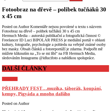
Fotoobraz na dřevě – polibek tučňáků 30
x 45 cm
Posted on
Author
Komentáře nejsou povolené
u textu s názvem
Fotoobraz na dřevě – polibek tučňáků 30 x 45 cm
Hermuch Media – autorská publikační a fotografická činnost ©
Freelancer ID Luci BIPOLAR PRESS je mediální portál v oblasti
kultury, fotografie, psychologie a pohledu na veřejně známé osoby
bez masky. Obsah článků a fotoreportáží je zdarma. Podpořit mě
můžete kliknutím na „To se mi líbí“ na FB Hermuch Media,
sledováním Instagramu @idlucifoto a nabídkou spolupráce.
DALŠÍ ČLÁNKY
Pozvánky
PŘEHRADY FEST…muzika, táborák, koupání,
kempy, Pigyáda a mnoho dalšího
Posted on
Author