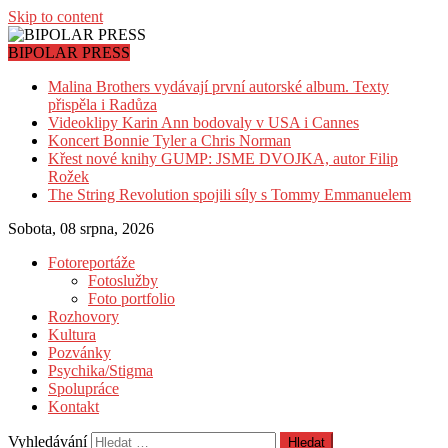
Skip to content
BIPOLAR PRESS
Malina Brothers vydávají první autorské album. Texty
přispěla i Radůza
Videoklipy Karin Ann bodovaly v USA i Cannes
Koncert Bonnie Tyler a Chris Norman
Křest nové knihy GUMP: JSME DVOJKA, autor Filip
Rožek
The String Revolution spojili síly s Tommy Emmanuelem
Sobota, 08 srpna, 2026
Fotoreportáže
Fotoslužby
Foto portfolio
Rozhovory
Kultura
Pozvánky
Psychika/Stigma
Spolupráce
Kontakt
Vyhledávání