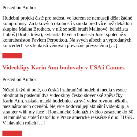
Posted on
Author
Hudební projekt čistě pro radost, ve kterém se nemusejí dělat žádné
kompromisy. Za takových okolností vznikla před více než dekádou
skupina Malina Brothers, v níž se sešli bratři Malinové: bendžista
Luboš (Druhá tráva), kytarista Pavel a houslista Josef společně s
kontrabasistou Pavlem Peroutkou. Na svých albech a vyprodaných
koncertech se s lehkostí věnovali převážně převzatému […]
Pozvánky
Videoklipy Karin Ann bodovaly v USA i Cannes
Posted on
Author
Několik týdnů poté, co česká i zahraniční hudební média vysoce
ohodnotila poslední dva videoklipy česko-slovenské zpěvačky
Karin Ann, získala mladá hudebnice za svá videa rovnou několik
mezinárodních ocenění. Nejvíce bodoval její aktuální videoklip ,a
stranger with my face‘. Romantické špionážní video zasazené do 50.
let minulého století natočilo v Praze americké režisérské duo TUSK.
V hlavních rolích […]
Pozvánky