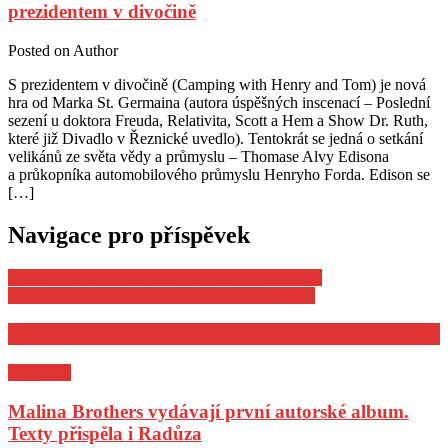
prezidentem v divočině
Posted on
Author
S prezidentem v divočině (Camping with Henry and Tom) je nová
hra od Marka St. Germaina (autora úspěšných inscenací – Poslední
sezení u doktora Freuda, Relativita, Scott a Hem a Show Dr. Ruth,
které již Divadlo v Řeznické uvedlo). Tentokrát se jedná o setkání
velikánů ze světa vědy a průmyslu – Thomase Alvy Edisona
a průkopníka automobilového průmyslu Henryho Forda. Edison se
[…]
Navigace pro příspěvek
Fotoobraz na dřevě – polibek tučňáků 20 x 30 cm
Fotoobraz na dřevě – polibek tučňáků 40×60 cm
POZVÁNKY
Pozvánky
Malina Brothers vydávají první autorské album.
Texty přispěla i Radůza