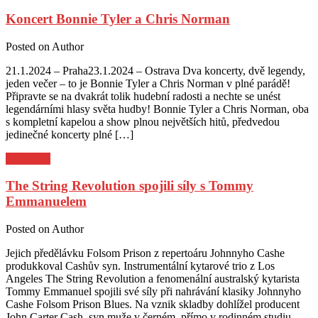
Koncert Bonnie Tyler a Chris Norman
Posted on
Author
21.1.2024 – Praha23.1.2024 – Ostrava Dva koncerty, dvě legendy,
jeden večer – to je Bonnie Tyler a Chris Norman v plné parádě!
Připravte se na dvakrát tolik hudební radosti a nechte se unést
legendárními hlasy světa hudby! Bonnie Tyler a Chris Norman, oba
s kompletní kapelou a show plnou největších hitů, předvedou
jedinečné koncerty plné […]
Pozvánky
The String Revolution spojili síly s Tommy
Emmanuelem
Posted on
Author
Jejich předělávku Folsom Prison z repertoáru Johnnyho Cashe
produkkoval Cashův syn. Instrumentální kytarové trio z Los
Angeles The String Revolution a fenomenální australský kytarista
Tommy Emmanuel spojili své síly při nahrávání klasiky Johnnyho
Cashe Folsom Prison Blues. Na vznik skladby dohlížel producent
John Carter Cash, syn muže v černém, přímo v rodinném studiu