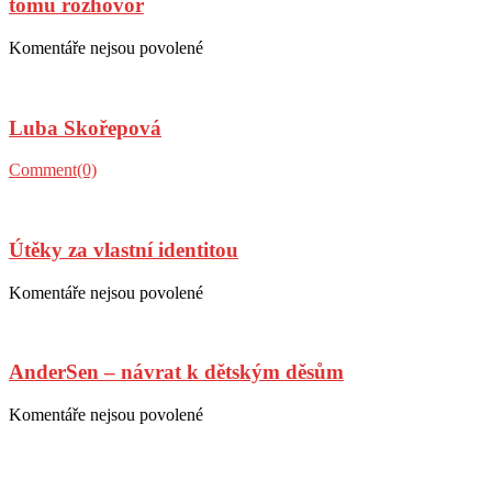
tomu rozhovor
Posted
Author
Komentáře nejsou povolené
u
on
textu
s
názvem
Luba Skořepová
Miroslav
Táborský
exceloval
Posted
Author
Comment(0)
v
on
Blázinci
a
přidal
Útěky za vlastní identitou
k
tomu
Posted
Author
Komentáře nejsou povolené
u
rozhovor
on
textu
s
názvem
AnderSen – návrat k dětským děsům
Útěky
za
vlastní
Posted
Author
Komentáře nejsou povolené
u
identitou
on
textu
s
názvem