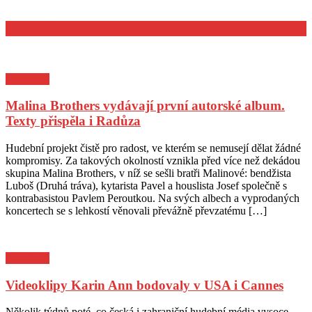
AnderSen
–
návrat
POZVÁNKY
k
dětským
děsům
Pozvánky
Malina Brothers vydávají první autorské album.
Texty přispěla i Radůza
Posted
Author
Hudební projekt čistě pro radost, ve kterém se nemusejí dělat žádné
on
kompromisy. Za takových okolností vznikla před více než dekádou
skupina Malina Brothers, v níž se sešli bratři Malinové: bendžista
Luboš (Druhá tráva), kytarista Pavel a houslista Josef společně s
kontrabasistou Pavlem Peroutkou. Na svých albech a vyprodaných
koncertech se s lehkostí věnovali převážně převzatému […]
Pozvánky
Videoklipy Karin Ann bodovaly v USA i Cannes
Posted
Author
Několik týdnů poté, co česká i zahraniční hudební média vysoce