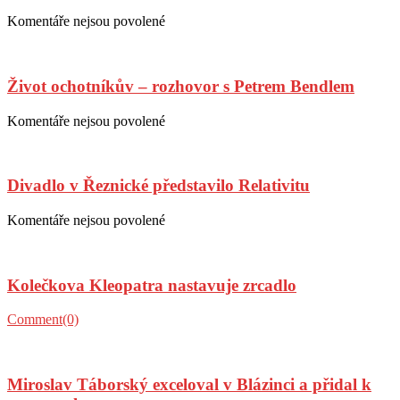
s
hercem
Posted
Author
Komentáře nejsou povolené
u
a
on
textu
režisérem
s
Miroslavem
názvem
Táborským
Život ochotníkův – rozhovor s Petrem Bendlem
Potvrdí
V
hodině
Posted
Author
Komentáře nejsou povolené
u
rysa
on
textu
existenci
s
zázraku?
názvem
Divadlo v Řeznické představilo Relativitu
Život
ochotníkův
–
Posted
Author
Komentáře nejsou povolené
u
rozhovor
on
textu
s
s
Petrem
názvem
Bendlem
Kolečkova Kleopatra nastavuje zrcadlo
Divadlo
v
Řeznické
Posted
Author
Comment(0)
představilo
on
Relativitu
Miroslav Táborský exceloval v Blázinci a přidal k