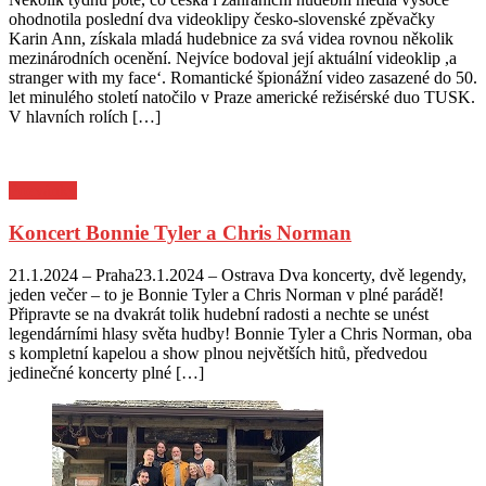
on
ohodnotila poslední dva videoklipy česko-slovenské zpěvačky
Karin Ann, získala mladá hudebnice za svá videa rovnou několik
mezinárodních ocenění. Nejvíce bodoval její aktuální videoklip ,a
stranger with my face‘. Romantické špionážní video zasazené do 50.
let minulého století natočilo v Praze americké režisérské duo TUSK.
V hlavních rolích […]
Pozvánky
Koncert Bonnie Tyler a Chris Norman
Posted
Author
21.1.2024 – Praha23.1.2024 – Ostrava Dva koncerty, dvě legendy,
on
jeden večer – to je Bonnie Tyler a Chris Norman v plné parádě!
Připravte se na dvakrát tolik hudební radosti a nechte se unést
legendárními hlasy světa hudby! Bonnie Tyler a Chris Norman, oba
s kompletní kapelou a show plnou největších hitů, předvedou
jedinečné koncerty plné […]