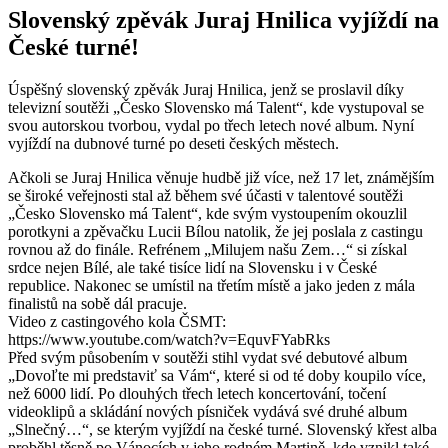
Slovenský zpěvák Juraj Hnilica vyjíždí na
České turné!
Úspěšný slovenský zpěvák Juraj Hnilica, jenž se proslavil díky
televizní soutěži „Česko Slovensko má Talent“, kde vystupoval se
svou autorskou tvorbou, vydal po třech letech nové album. Nyní
vyjíždí na dubnové turné po deseti českých městech.
Ačkoli se Juraj Hnilica věnuje hudbě již více, než 17 let, známějším
se široké veřejnosti stal až během své účasti v talentové soutěži
„Česko Slovensko má Talent“, kde svým vystoupením okouzlil
porotkyni a zpěvačku Lucii Bílou natolik, že jej poslala z castingu
rovnou až do finále. Refrénem „Milujem našu Zem…“ si získal
srdce nejen Bílé, ale také tisíce lidí na Slovensku i v České
republice. Nakonec se umístil na třetím místě a jako jeden z mála
finalistů na sobě dál pracuje.
Video z castingového kola ČSMT:
https://www.youtube.com/watch?v=EquvFYabRks
Před svým působením v soutěži stihl vydat své debutové album
„Dovoľte mi predstaviť sa Vám“, které si od té doby koupilo více,
než 6000 lidí. Po dlouhých třech letech koncertování, točení
videoklipů a skládání nových písniček vydává své druhé album
„Slnečný…“, se kterým vyjíždí na české turné. Slovenský křest alba
proběhl těsně po Vánocích v jeho rodném Martině, kde vznikl také