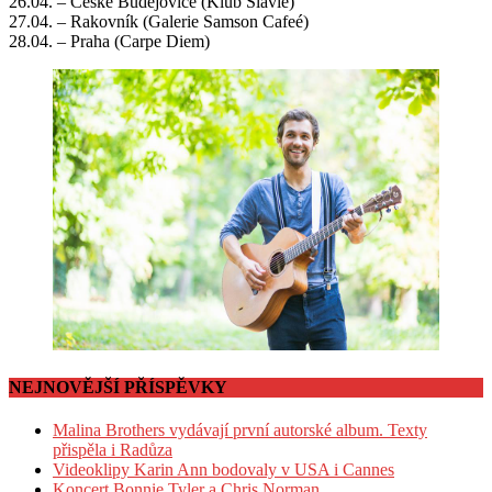
26.04. – České Budějovice (Klub Slavie)
27.04. – Rakovník (Galerie Samson Cafeé)
28.04. – Praha (Carpe Diem)
NEJNOVĚJŠÍ PŘÍSPĚVKY
Malina Brothers vydávají první autorské album. Texty
přispěla i Radůza
Videoklipy Karin Ann bodovaly v USA i Cannes
Koncert Bonnie Tyler a Chris Norman