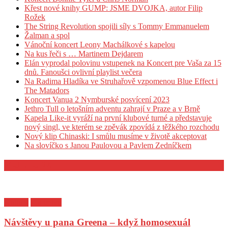
Křest nové knihy GUMP: JSME DVOJKA, autor Filip
Rožek
The String Revolution spojili síly s Tommy Emmanuelem
Žalman a spol
Vánoční koncert Leony Machálkové s kapelou
Na kus řeči s … Martinem Dejdarem
Elán vyprodal polovinu vstupenek na Koncert pre Vaša za 15
dnů. Fanoušci ovlivní playlist večera
Na Radima Hladíka ve Struhařově vzpomenou Blue Effect i
The Matadors
Koncert Vanua 2 Nymburské posvícení 2023
Jethro Tull o letošním adventu zahrají v Praze a v Brně
Kapela Like-it vyráží na první klubové turné a představuje
nový singl, ve kterém se zpěvák zpovídá z těžkého rozchodu
Nový klip Chinaski: I smůlu musíme v životě akceptovat
Na slovíčko s Janou Paulovou a Pavlem Zedníčkem
KULTURA
Kultura
Z archivu
Návštěvy u pana Greena – když homosexuál