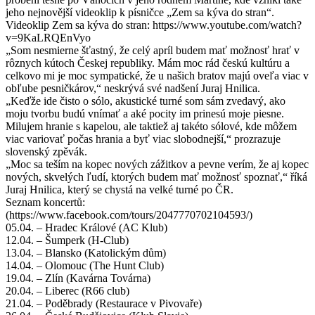
jeho nejnovější videoklip k písničce „Zem sa kýva do stran“.
Videoklip Zem sa kýva do stran: https://www.youtube.com/watch?
v=9KaLRQEnVyo
„Som nesmierne šťastný, že celý apríl budem mať možnosť hrať v
rôznych kútoch Českej republiky. Mám moc rád českú kultúru a
celkovo mi je moc sympatické, že u našich bratov majú oveľa viac v
obľube pesničkárov,“ neskrývá své nadšení Juraj Hnilica.
„Keďže ide čisto o sólo, akustické turné som sám zvedavý, ako
moju tvorbu budú vnímať a aké pocity im prinesú moje piesne.
Milujem hranie s kapelou, ale taktiež aj takéto sólové, kde môžem
viac variovať počas hrania a byť viac slobodnejší,“ prozrazuje
slovenský zpěvák.
„Moc sa teším na kopec nových zážitkov a pevne verím, že aj kopec
nových, skvelých ľudí, ktorých budem mať možnosť spoznať,“ říká
Juraj Hnilica, který se chystá na velké turné po ČR.
Seznam koncertů:
(https://www.facebook.com/tours/2047770702104593/)
05.04. – Hradec Králové (AC Klub)
12.04. – Šumperk (H-Club)
13.04. – Blansko (Katolickým dům)
14.04. – Olomouc (The Hunt Club)
19.04. – Zlín (Kavárna Továrna)
20.04. – Liberec (R66 club)
21.04. – Poděbrady (Restaurace v Pivovaře)