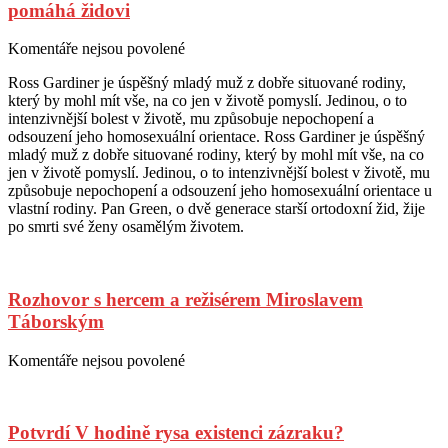
pomáhá židovi
Posted
Author
Komentáře nejsou povolené
u
on
textu
Ross Gardiner je úspěšný mladý muž z dobře situované rodiny,
s
který by mohl mít vše, na co jen v životě pomyslí. Jedinou, o to
názvem
intenzivnější bolest v životě, mu způsobuje nepochopení a
Návštěvy
odsouzení jeho homosexuální orientace. Ross Gardiner je úspěšný
u
mladý muž z dobře situované rodiny, který by mohl mít vše, na co
pana
jen v životě pomyslí. Jedinou, o to intenzivnější bolest v životě, mu
Greena
způsobuje nepochopení a odsouzení jeho homosexuální orientace u
–
vlastní rodiny. Pan Green, o dvě generace starší ortodoxní žid, žije
když
po smrti své ženy osamělým životem.
homosexuál
pomáhá
židovi
Rozhovor s hercem a režisérem Miroslavem
Táborským
Posted
Author
Komentáře nejsou povolené
u
on
textu
s
názvem
Potvrdí V hodině rysa existenci zázraku?
Rozhovor