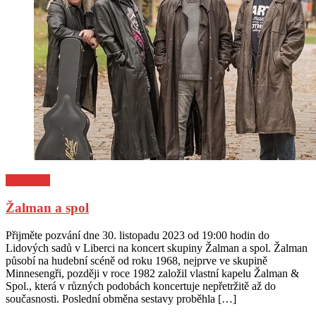
Pozvánky
Žalman a spol
Posted
Author
Přijměte pozvání dne 30. listopadu 2023 od 19:00 hodin do
on
Lidových sadů v Liberci na koncert skupiny Žalman a spol. Žalman
působí na hudební scéně od roku 1968, nejprve ve skupině
Minnesengři, později v roce 1982 založil vlastní kapelu Žalman &
Spol., která v různých podobách koncertuje nepřetržitě až do
současnosti. Poslední obměna sestavy proběhla […]