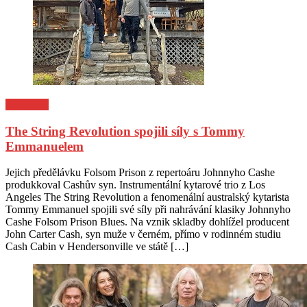
Pozvánky
The String Revolution spojili síly s Tommy
Emmanuelem
Posted
Author
Jejich předělávku Folsom Prison z repertoáru Johnnyho Cashe
on
produkkoval Cashův syn. Instrumentální kytarové trio z Los
Angeles The String Revolution a fenomenální australský kytarista
Tommy Emmanuel spojili své síly při nahrávání klasiky Johnnyho
Cashe Folsom Prison Blues. Na vznik skladby dohlížel producent
John Carter Cash, syn muže v černém, přímo v rodinném studiu
Cash Cabin v Hendersonville ve státě […]