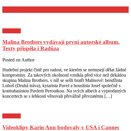
POZVÁNKY
Pozvánky
Malina Brothers vydávají první autorské album.
Texty přispěla i Radůza
Posted on
Author
Hudební projekt čistě pro radost, ve kterém se nemusejí dělat žádné
kompromisy. Za takových okolností vznikla před více než dekádou
skupina Malina Brothers, v níž se sešli bratři Malinové: bendžista
Luboš (Druhá tráva), kytarista Pavel a houslista Josef společně s
kontrabasistou Pavlem Peroutkou. Na svých albech a vyprodaných
koncertech se s lehkostí věnovali převážně převzatému […]
Pozvánky
Videoklipy Karin Ann bodovaly v USA i Cannes