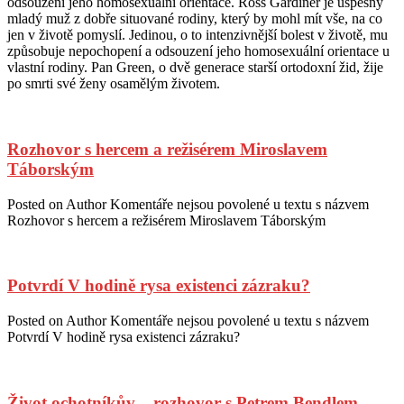
odsouzení jeho homosexuální orientace. Ross Gardiner je úspěšný
mladý muž z dobře situované rodiny, který by mohl mít vše, na co
jen v životě pomyslí. Jedinou, o to intenzivnější bolest v životě, mu
způsobuje nepochopení a odsouzení jeho homosexuální orientace u
vlastní rodiny. Pan Green, o dvě generace starší ortodoxní žid, žije
po smrti své ženy osamělým životem.
Rozhovor s hercem a režisérem Miroslavem
Táborským
Posted on
Author
Komentáře nejsou povolené
u textu s názvem
Rozhovor s hercem a režisérem Miroslavem Táborským
Potvrdí V hodině rysa existenci zázraku?
Posted on
Author
Komentáře nejsou povolené
u textu s názvem
Potvrdí V hodině rysa existenci zázraku?
Život ochotníkův – rozhovor s Petrem Bendlem