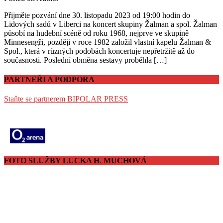
Přijměte pozvání dne 30. listopadu 2023 od 19:00 hodin do
Lidových sadů v Liberci na koncert skupiny Žalman a spol. Žalman
působí na hudební scéně od roku 1968, nejprve ve skupině
Minnesengři, později v roce 1982 založil vlastní kapelu Žalman &
Spol., která v různých podobách koncertuje nepřetržitě až do
současnosti. Poslední obměna sestavy proběhla […]
PARTNEŘI A PODPORA
Staňte se partnerem BIPOLAR PRESS
FOTO SLUŽBY LUCKA H. MUCHOVÁ