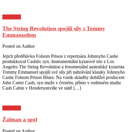
Pozvánky
The String Revolution spojili síly s Tommy
Emmanuelem
Posted on
Author
Jejich předělávku Folsom Prison z repertoáru Johnnyho Cashe
produkkoval Cashův syn. Instrumentální kytarové trio z Los
Angeles The String Revolution a fenomenální australský kytarista
Tommy Emmanuel spojili své síly při nahrávání klasiky Johnnyho
Cashe Folsom Prison Blues. Na vznik skladby dohlížel producent
John Carter Cash, syn muže v černém, přímo v rodinném studiu
Cash Cabin v Hendersonville ve státě […]
Pozvánky
Žalman a spol
Posted on
Author