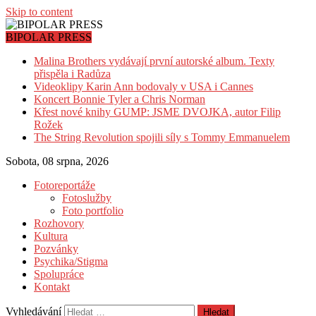
Skip to content
BIPOLAR PRESS
Malina Brothers vydávají první autorské album. Texty
přispěla i Radůza
Videoklipy Karin Ann bodovaly v USA i Cannes
Koncert Bonnie Tyler a Chris Norman
Křest nové knihy GUMP: JSME DVOJKA, autor Filip
Rožek
The String Revolution spojili síly s Tommy Emmanuelem
Sobota, 08 srpna, 2026
Fotoreportáže
Fotoslužby
Foto portfolio
Rozhovory
Kultura
Pozvánky
Psychika/Stigma
Spolupráce
Kontakt
Vyhledávání