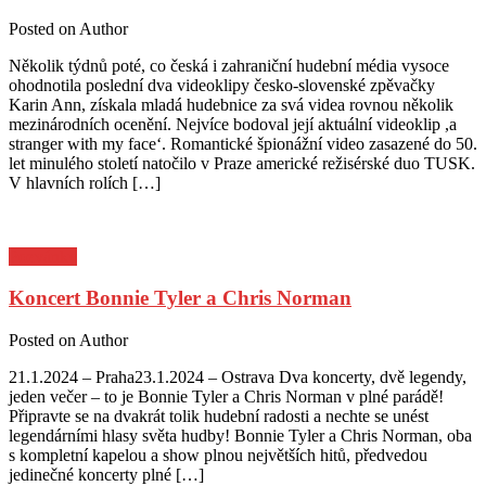
Posted on
Author
Několik týdnů poté, co česká i zahraniční hudební média vysoce
ohodnotila poslední dva videoklipy česko-slovenské zpěvačky
Karin Ann, získala mladá hudebnice za svá videa rovnou několik
mezinárodních ocenění. Nejvíce bodoval její aktuální videoklip ,a
stranger with my face‘. Romantické špionážní video zasazené do 50.
let minulého století natočilo v Praze americké režisérské duo TUSK.
V hlavních rolích […]
Pozvánky
Koncert Bonnie Tyler a Chris Norman
Posted on
Author
21.1.2024 – Praha23.1.2024 – Ostrava Dva koncerty, dvě legendy,
jeden večer – to je Bonnie Tyler a Chris Norman v plné parádě!
Připravte se na dvakrát tolik hudební radosti a nechte se unést
legendárními hlasy světa hudby! Bonnie Tyler a Chris Norman, oba
s kompletní kapelou a show plnou největších hitů, předvedou
jedinečné koncerty plné […]