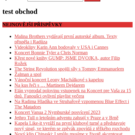
test obchod
NEJNOVĚJŠÍ PŘÍSPĚVKY
Malina Brothers vydávají první autorské album. Texty
přispěla i Radůza
Videoklipy Karin Ann bodovaly v USA i Cannes
Koncert Bonnie Tyler a Chris Norman
Křest nové knihy GUMP: JSME DVOJKA, autor Filip
Rožek
The String Revolution spojili síly s Tommy Emmanuelem
Žalman a spol
Vánoční koncert Leony Machálkové s kapelou
Na kus řeči s … Martinem Dejdarem
Elán vyprodal polovinu vstupenek na Koncert pre Vaša za 15
dnů. Fanoušci ovlivní playlist večera
Na Radima Hladíka ve Struhařově vzpomenou Blue Effect i
The Matadors
Koncert Vanua 2 Nymburské posvícení 2023
Jethro Tull o letošním adventu zahrají v Praze a v Brně
Kapela Like-it vyráží na první klubové turné a představuje
nový singl, ve kterém se zpěvák zpovídá z těžkého rozchodu
Nový klip Chinaski: I smůlu musíme v životě akceptovat