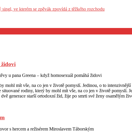
vý singl, ve kterém se zpěvák zpovídá z těžkého rozchodu
židovi
těvy u pana Greena – když homosexuál pomáhá židovi
y mohl mít vše, na co jen v životě pomyslí. Jedinou, o to intenzivnějš
ituované rodiny, který by mohl mít vše, na co jen v životě pomyslí. Je
 dvě generace starší ortodoxní žid, žije po smrti své ženy osamělým ži
ým
ovor s hercem a režisérem Miroslavem Táborským