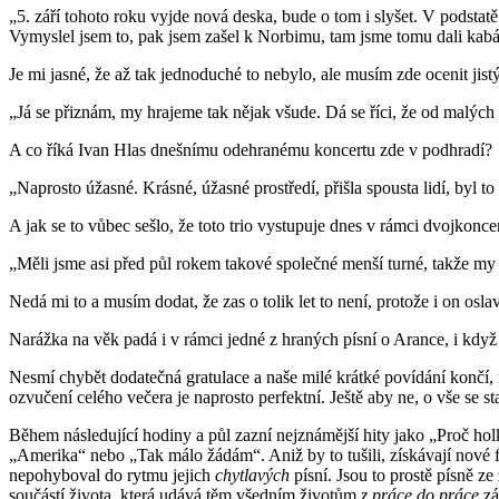
„5. září tohoto roku vyjde nová deska, bude o tom i slyšet. V podst
Vymyslel jsem to, pak jsem zašel k Norbimu, tam jsme tomu dali kabát
Je mi jasné, že až tak jednoduché to nebylo, ale musím zde ocenit jis
„Já se přiznám, my hrajeme tak nějak všude. Dá se říci, že od malých 
A co říká Ivan Hlas dnešnímu odehranému koncertu zde v podhradí?
„Naprosto úžasné. Krásné, úžasné prostředí, přišla spousta lidí, byl to
A jak se to vůbec sešlo, že toto trio vystupuje dnes v rámci dvojkonc
„Měli jsme asi před půl rokem takové společné menší turné, takže m
Nedá mi to a musím dodat, že zas o tolik let to není, protože i on osl
Narážka na věk padá i v rámci jedné z hraných písní o Arance, i když
Nesmí chybět dodatečná gratulace a naše milé krátké povídání končí,
ozvučení celého večera je naprosto perfektní. Ještě aby ne, o vše se 
Během následující hodiny a půl zazní nejznámější hity jako „Proč hol
„Amerika“ nebo „Tak málo žádám“. Aniž by to tušili, získávají nové fa
nepohyboval do rytmu jejich
chytlavých
písní. Jsou to prostě písně ze
součástí života, která udává těm všedním životům
z práce do práce
zá