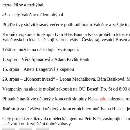
roztančil se a rozhýbal,
až se celý Valečov málem ohýbal.
Přijďte i vy strávit krásný večer v podhradí hradu Valečov a zažijte to
Kromě dvojkoncertu skupin Ivan Hlas Band a Keks proběhlo letos v rá
Valečovského léta. Jistě stojí za to navštívit Český ráj, vesnici Boseň 
Těšit se můžete na následující vystoupení:
1. srpna – Věra Špinarová a Adam Pavlík Bank
15. srpna – Aneta Langerová s kapelou
29. srpna – „Koncert hvězd“ – Leona Machálková, Bára Basiková, Ma
Vstupenky na akce je možné zakoupit na OÚ Boseň (Po, St od 8:00 do 
Případně navštivte některý z koncertů skupiny Keks,
zde
naleznete roz
Jistě stojí za návštěvu i některý z koncertních termínů Ivana Hlase a
Celý projekt zrealizovala umělecká agentrua Petr Klér, zastupující sku
jistě zárukou k zajištění dobré zábavy.