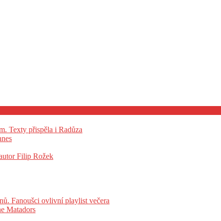
m. Texty přispěla i Radůza
nnes
tor Filip Rožek
ů. Fanoušci ovlivní playlist večera
he Matadors