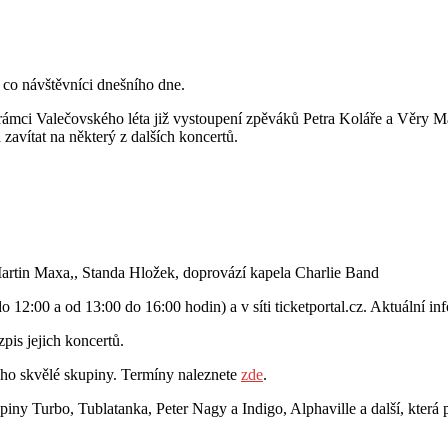
, co návštěvníci dnešního dne.
mci Valečovského léta již vystoupení zpěváků Petra Koláře a Věry Mar
a zavítat na některý z dalších koncertů.
rtin Maxa,, Standa Hložek, doprovází kapela Charlie Band
12:00 a od 13:00 do 16:00 hodin) a v síti ticketportal.cz. Aktuální 
pis jejich koncertů.
 jeho skvělé skupiny. Termíny naleznete
zde
.
piny Turbo, Tublatanka, Peter Nagy a Indigo, Alphaville a další, která p