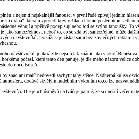
aplněn a nejen ti nejskalnější fanoušci v první řadě zpívají jedním hla
orská dráha“, která rozproudí krev v žilách i tomu poslednímu sedícímu
ásledně věnují a trpělivě podepisují nebo fotí se svými fanoušky. To vš
rou je jako samozřejmost, neboť to, co se zdá být samozřejmé, může dalš
 nových návštěvníků. Dokáží si je získat sami bez zbytečných reklam i 
vyhasnou.
ho návštěvníků, jelikož zde nejsou tak známí jako v okolí Benešova o
ě horkému počasí, které tento den panuje, je dle mého názoru velice d
cestu do obce Boseň.
u by snad ani malíř nedovedl zachytit tahy štětce. Nádherná kulisa osv
ečná atmosféra, dodává skvělým hudebním výkonům to,co lze nazvat ná
vštěvníci. Dle jejich úsměvů na tváři je patrné, že si dnešní večer nálež