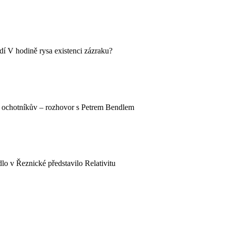
dí V hodině rysa existenci zázraku?
t ochotníkův – rozhovor s Petrem Bendlem
lo v Řeznické představilo Relativitu