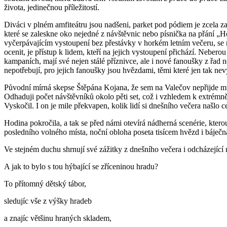
života, jedinečnou příležitostí.
Diváci v plném amfiteátru jsou nadšeni, parket pod pódiem je zcela z
které se zaleskne oko nejedné z návštěvnic nebo písnička na přání „H
vyčerpávajícím vystoupení bez přestávky v horkém letním večeru, se n
ocenit, je přístup k lidem, kteří na jejich vystoupení přichází. Nebe
kampaních, mají své nejen stálé příznivce, ale i nové fanoušky z řad
nepotřebují, pro jejich fanoušky jsou hvězdami, těmi které jen tak ne
Původní mírná skepse Štěpána Kojana, že sem na Valečov nepřijde mno
Odhaduji počet návštěvníků okolo pěti set, což i vzhledem k extrémn
Vyskočil. I on je mile překvapen, kolik lidí si dnešního večera našlo 
Hodina pokročila, a tak se před námi otevírá nádherná scenérie, ktero
posledního volného místa, noční obloha poseta tisícem hvězd i báj
Ve stejném duchu shrnují své zážitky z dnešního večera i odcházející ná
A jak to bylo s tou hýbající se zříceninou hradu?
To přítomný dětský tábor,
sledujíc vše z výšky hradeb
a znajíc většinu hraných skladem,