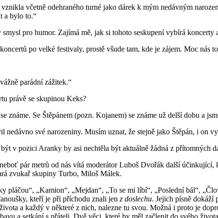
atě vznikla včetně odehraného turné jako dárek k mým nedávným narozen
 a bylo to.“
tý smysl pro humor. Zajímá mě, jak si tohoto seskupení vybírá koncerty 
koncertů po velké festivaly, prostě všude tam, kde je zájem. Moc nás to 
 vážně parádní zážitek.“
ertu právě se skupinou Keks?
y se známe. Se Štěpánem (pozn. Kojanem) se známe už delší dobu a jsm
avil nedávno své narozeniny. Musím uznat, že stejně jako Štěpán, i on v
 být v pozici Aranky by asi nechtěla být aktuálně žádná z přítomných d
 neboť pár metrů od nás vítá moderátor Luboš Dvořák další účinkující, 
stará zvukař skupiny Turbo, Miloš Málek.
ky pláčou“, „Kamion“, „Mejdan“, „To se mi líbí“, „Poslední bál“, „Člo
noušky, kteří je při příchodu znali jen
z doslechu
. Jejich písně dokáží
 života a každý v některé z nich, nalezne tu svou. Možná i proto je dopr
bavu a setkání s přáteli. Dvě věci, které by měl začlenit do svého živo