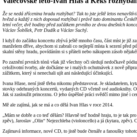
Valečovské léto-Ivan Hlas a Keks rozhýbali
Že se nedá zřícenina hradu rozhýbat? Tak to jste ještě letos nenavští
hvězd a každý z nich doposud rozhýbal i právě tuto dominantu Českéh
letní večer, dvě hodiny před začátkem prvního ze dvou dnešních konc
Václav Šobíšek, Petr Dudík a Václav Suchý.
I když do začátku koncertu zbývá ještě mnoho času, část míst je již z
manželem dříve, abychom si zabrali co nejlepší místa k sezení před p
skalní stěny hradu, povídáním si s přáteli nebo nákupem zásob nějaké
Po zaznění prvních tónů však již všechny oči sledují nedočkavě pódiu
celoživotní tvorby, ale dočkáme se i malých ochutnávek z nově připr
zážitkem, který si nenechali ujít ani následující účinkující.
Ivana Hlase, není jistě třeba nikomu představovat. Je skladatelem, k
stovky odehraných koncertů, vydaných CD včetně své audioknihy. O j
Jak si zasloužit princeznu. O jeho úspěšné práci svědčí mimo jiné i 
Mě ale zajímá, jak se má a co dělá Ivan Hlas v roce 2014.
„Mám se dobře a co teď dělám? Hlavně teď hodně hraju, to je tak pro 
zpěv), Jaroslav „Olin“ Nejezchleba (violoncello) a já (kytara, zpěv).
Zajímavá informace, nové CD, to jistě bude čtenáře a fanoušky tohoto 