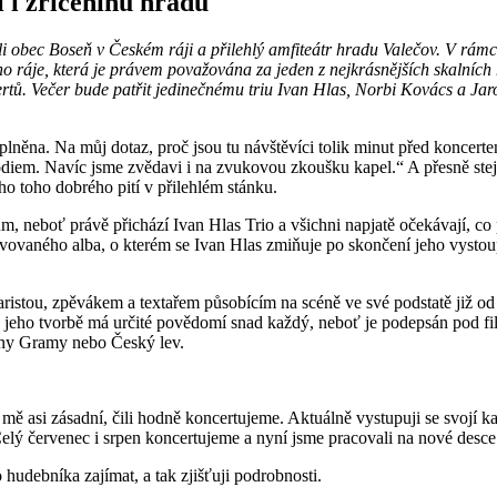
 i zříceninu hradu
vili obec Boseň v Českém ráji a přilehlý amfiteátr hradu Valečov. V rá
o ráje, která je právem považována za jeden z nejkrásnějších skalních 
ertů. Večer bude patřit jedinečnému triu Ivan Hlas, Norbi Kovács a Ja
aplněna. Na můj dotaz, proč jsou tu návštěvíci tolik minut před koncerte
ódiem. Navíc jsme zvědavi i na zvukovou zkoušku kapel.“ A přesně stejný
ho toho dobrého pití v přilehlém stánku.
m, neboť právě přichází Ivan Hlas Trio a všichni napjatě očekávají, co 
avovaného alba, o kterém se Ivan Hlas zmiňuje po skončení jeho vysto
ytaristou, zpěvákem a textařem působícím na scéně ve své podstatě již
eho tvorbě má určité povědomí snad každý, neboť je podepsán pod film
ceny Gramy nebo Český lev.
mě asi zásadní, čili hodně koncertujeme. Aktuálně vystupuji se svojí 
 Celý červenec i srpen koncertujeme a nyní jsme pracovali na nové desce
hudebníka zajímat, a tak zjišťuji podrobnosti.