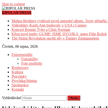
Skip to content
BIPOLAR PRESS
Malina Brothers vydávají první autorské album. Texty přispěla
Videoklipy Karin Ann bodovaly v USA i Cannes
Koncert Bonnie Tyler a Chris Norman
Křest nové knihy GUMP: JSME DVOJKA, autor Filip Rožek
The String Revolution spojili síly s Tommy Emmanuelem
Čtvrtek, 06 srpna, 2026
Fotoreportáže
Fotoslužby
Foto portfolio
Rozhovory
Kultura
Pozvánky
Psychika/Stigma
Spolupráce
Kontakt
Vyhledávání