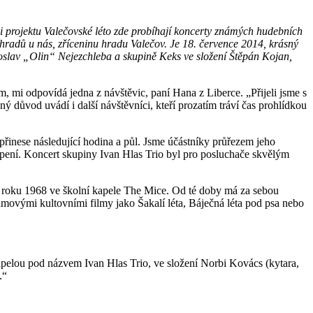
mci projektu Valečovské léto zde probíhají koncerty známých hudebních
hradů u nás, zříceninu hradu Valečov. Je 18. července 2014, krásný
roslav „Olin“ Nejezchleba a skupině Keks ve složení Štěpán Kojan,
m, mi odpovídá jedna z návštěvic, paní Hana z Liberce. „Přijeli jsme s
 důvod uvádí i další návštěvníci, kteří prozatím tráví čas prohlídkou
přinese následující hodina a půl. Jsme účástníky průřezem jeho
upení. Koncert skupiny Ivan Hlas Trio byl pro posluchače skvělým
 od roku 1968 ve školní kapele The Mice. Od té doby má za sebou
ovými kultovními filmy jako Šakalí léta, Báječná léta pod psa nebo
kapelou pod názvem Ivan Hlas Trio, ve složení Norbi Kovács (kytara,
.“