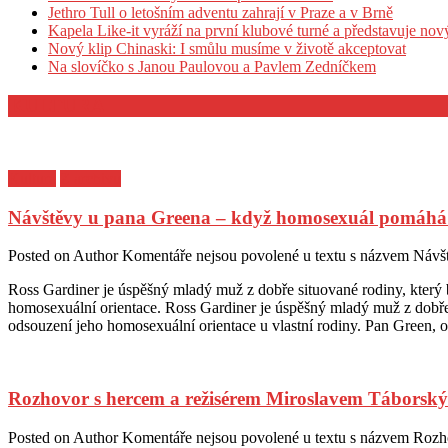
Jethro Tull o letošním adventu zahrají v Praze a v Brně
Kapela Like-it vyráží na první klubové turné a představuje no
Nový klip Chinaski: I smůlu musíme v životě akceptovat
Na slovíčko s Janou Paulovou a Pavlem Zedníčkem
KULTURA
Kultura
Z archivu
Návštěvy u pana Greena – když homosexuál pomáhá 
Posted on
Author
Komentáře nejsou povolené
u textu s názvem Návš
Ross Gardiner je úspěšný mladý muž z dobře situované rodiny, který b
homosexuální orientace. Ross Gardiner je úspěšný mladý muž z dobře s
odsouzení jeho homosexuální orientace u vlastní rodiny. Pan Green, o
Rozhovor s hercem a režisérem Miroslavem Táborsk
Posted on
Author
Komentáře nejsou povolené
u textu s názvem Rozh