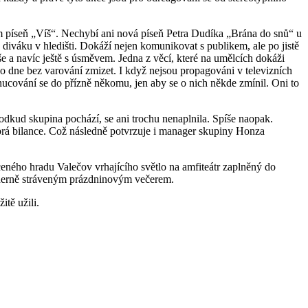
sem píseň „Víš“. Nechybí ani nová píseň Petra Dudíka „Brána do snů“ u
 diváku v hledišti. Dokáží nejen komunikovat s publikem, ale po jistě
e a navíc ještě s úsměvem. Jedna z věcí, které na umělcích dokáži
ího dne bez varování zmizet. I když nejsou propagováni v televizních
vnucování se do přízně někomu, jen aby se o nich někde zmínil. Oni to
dkud skupina pochází, se ani trochu nenaplnila. Spíše naopak.
obrá bilance. Což následně potvrzuje i manager skupiny Honza
íceného hradu Valečov vrhajícího světlo na amfiteátr zaplněný do
dherně stráveným prázdninovým večerem.
itě užili.