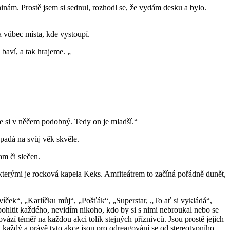
inám. Prostě jsem si sednul, rozhodl se, že vydám desku a bylo.
a vůbec místa, kde vystoupí.
baví, a tak hrajeme. „
e si v něčem podobný. Tedy on je mladší.“
ypadá na svůj věk skvěle.
am či slečen.
kterými je rocková kapela Keks. Amfiteátrem to začíná pořádně dunět,
víček“, „Karlíčku můj“, „Pošťák“, „Superstar, „To ať si vykládá“,
 pohltit každého, nevidím nikoho, kdo by si s nimi nebroukal nebo se
ovází téměř na každou akci tolik stejných příznivců. Jsou prostě jejich
ta každý a právě tyto akce jsou pro odreagování se od stereotypního