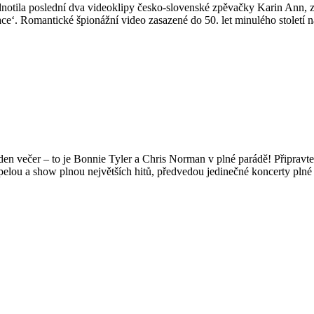
dnotila poslední dva videoklipy česko-slovenské zpěvačky Karin Ann, 
face‘. Romantické špionážní video zasazené do 50. let minulého století
n večer – to je Bonnie Tyler a Chris Norman v plné parádě! Připravte s
pelou a show plnou největších hitů, předvedou jedinečné koncerty pln