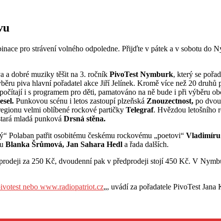
vu
mbinace pro strávení volného odpoledne. Přijďte v pátek a v sobotu do
a a dobré muziky těšit na 3. ročník
PivoTest Nymburk
, který se pořa
běru piva hlavní pořadatel akce Jiří Jelínek. Kromě více než 20 druhů
é počítají i s programem pro děti, pamatováno na ně bude i při výběru o
esel.
Punkovou scénu i letos zastoupí plzeňská
Znouzectnost,
po dvou
regionu velmi oblíbené rockové partičky
Telegraf
. Hvězdou letošního 
ostará mladá punková
Drsná stěna.
arý“ Polaban patřit osobitému českému rockovému „poetovi“
Vladimíru
ou
Blanka Šrůmová, Jan Sahara Hedl
a řada dalších.
dprodeji za 250 Kč, dvoudenní pak v předprodeji stojí 450 Kč. V Nymb
votest
nebo www.radiopatriot.cz
„, uvádí za pořadatele PivoTest Jana 