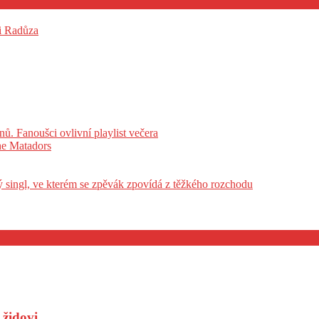
 i Radůza
ů. Fanoušci ovlivní playlist večera
he Matadors
vý singl, ve kterém se zpěvák zpovídá z těžkého rozchodu
židovi