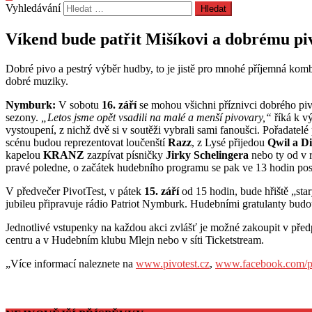
Vyhledávání
Víkend bude patřit Mišíkovi a dobrému pi
Dobré pivo a pestrý výběr hudby, to je jistě pro mnohé příjemná ko
dobré muziky.
Nymburk:
V sobotu
16. září
se mohou všichni příznivci dobrého piv
sezony.
„Letos jsme opět vsadili na malé a menší pivovary,“
říká k vý
vystoupení, z nichž dvě si v soutěži vybrali sami fanoušci. Pořadatel
scénu budou reprezentovat loučenští
Razz
, z Lysé přijedou
Qwil a Di
kapelou
KRANZ
zazpívat písničky
Jirky Schelingera
nebo ty od v 
pravé poledne, o začátek hudebního programu se pak ve 13 hodin p
V předvečer PivotTest, v pátek
15. září
od 15 hodin, bude hřiště „st
jubileu připravuje rádio Patriot Nymburk. Hudebními gratulanty bud
Jednotlivé vstupenky na každou akci zvlášť je možné zakoupit v pře
centru a v Hudebním klubu Mlejn nebo v síti Ticketstream.
„Více informací naleznete na
www.pivotest.cz
,
www.facebook.com/pi