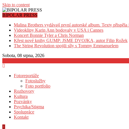
Skip to content
BIPOLAR PRESS
Malina Brothers vydávají první autorské album. Texty přispěla
Videoklipy Karin Ann bodovaly v USA i Cannes
Koncert Bonnie Tyler a Chris Norman
Křest nové knihy GUMP: JSME DVOJKA, autor Filip Rožek
The String Revolution spojili síly s Tommy Emmanuelem
Sobota, 08 srpna, 2026
Fotoreportáže
Fotoslužby
Foto portfolio
Rozhovory
Kultura
Pozvánky
Psychika/Stigma
Spolupráce
Kontakt