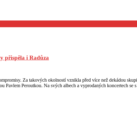
y přispěla i Radůza
kompromisy. Za takových okolností vznikla před více než dekádou skupin
asistou Pavlem Peroutkou. Na svých albech a vyprodaných koncertech se 