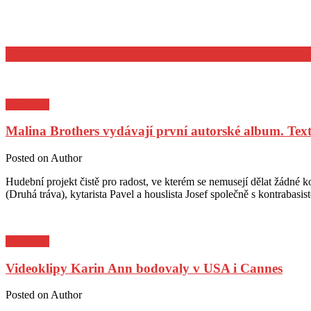
POZVÁNKY
Pozvánky
Malina Brothers vydávají první autorské album. Text
Posted on
Author
Hudební projekt čistě pro radost, ve kterém se nemusejí dělat žádné 
(Druhá tráva), kytarista Pavel a houslista Josef společně s kontrab
Pozvánky
Videoklipy Karin Ann bodovaly v USA i Cannes
Posted on
Author