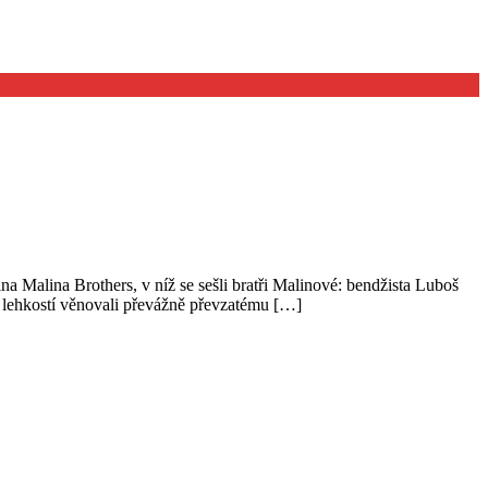
a Malina Brothers, v níž se sešli bratři Malinové: bendžista Luboš
s lehkostí věnovali převážně převzatému […]