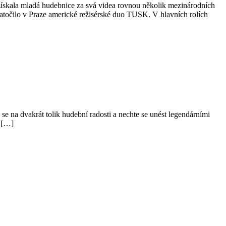
získala mladá hudebnice za svá videa rovnou několik mezinárodních
 natočilo v Praze americké režisérské duo TUSK. V hlavních rolích
e na dvakrát tolik hudební radosti a nechte se unést legendárními
é […]