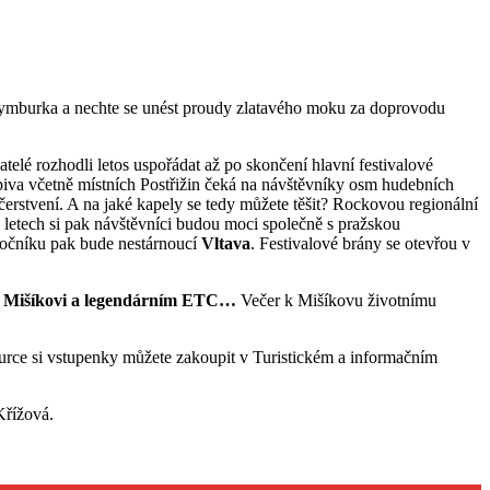
 Nymburka a nechte se unést proudy zlatavého moku za doprovodu
datelé rozhodli letos uspořádat až po skončení hlavní festivalové
 piva včetně místních Postřižin čeká na návštěvníky osm hudebních
bčerstvení. A na jaké kapely se tedy můžete těšit? Rockovou regionální
 letech si pak návštěvníci budou moci společně s pražskou
ročníku pak bude nestárnoucí
Vltava
. Festivalové brány se otevřou v
 Mišíkovi a legendárním ETC…
Večer k Mišíkovu životnímu
urce si vstupenky můžete zakoupit v Turistickém a informačním
Křížová.