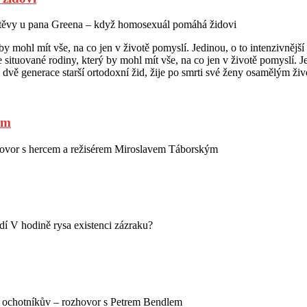
těvy u pana Greena – když homosexuál pomáhá židovi
y mohl mít vše, na co jen v životě pomyslí. Jedinou, o to intenzivnějš
ituované rodiny, který by mohl mít vše, na co jen v životě pomyslí. Je
 dvě generace starší ortodoxní žid, žije po smrti své ženy osamělým ži
ým
ovor s hercem a režisérem Miroslavem Táborským
dí V hodině rysa existenci zázraku?
t ochotníkův – rozhovor s Petrem Bendlem