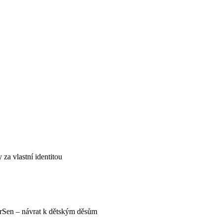
za vlastní identitou
rSen – návrat k dětským děsům