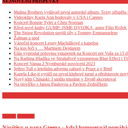
NEJNOVĚJŠÍ PŘÍSPĚVKY
Malina Brothers vydávají první autorské album. Texty přispěla
Videoklipy Karin Ann bodovaly v USA i Cannes
Koncert Bonnie Tyler a Chris Norman
Křest nové knihy GUMP: JSME DVOJKA, autor Filip Rožek
The String Revolution spojili síly s Tommy Emmanuelem
Žalman a spol
Vánoční koncert Leony Machálkové s kapelou
Na kus řeči s … Martinem Dejdarem
Elán vyprodal polovinu vstupenek na Koncert pre Vaša za 15 dn
Na Radima Hladíka ve Struhařově vzpomenou Blue Effect i T
Koncert Vanua 2 Nymburské posvícení 2023
Jethro Tull o letošním adventu zahrají v Praze a v Brně
Kapela Like-it vyráží na první klubové turné a představuje no
Nový klip Chinaski: I smůlu musíme v životě akceptovat
Na slovíčko s Janou Paulovou a Pavlem Zedníčkem
KULTURA
Kultura
Z archivu
Návštěvy u pana Greena – když homosexuál pomáhá 