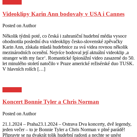
Pozvánky
Videoklipy Karin Ann bodovaly v USA i Cannes
Posted on
Author
Několik týdnů poté, co česká i zahraniční hudební média vysoce
ohodnotila poslední dva videoklipy česko-slovenské zpěvačky
Karin Ann, získala mladá hudebnice za svá videa rovnou několik
mezinárodních ocenění. Nejvíce bodoval její aktuální videoklip ,a
stranger with my face‘. Romantické špionážní video zasazené do 50.
let minulého století natočilo v Praze americké režisérské duo TUSK.
V hlavních rolích […]
Pozvánky
Koncert Bonnie Tyler a Chris Norman
Posted on
Author
21.1.2024 – Praha23.1.2024 – Ostrava Dva koncerty, dvě legendy,
jeden večer – to je Bonnie Tyler a Chris Norman v plné parádě!
Připravte se na dvakrát tolik hudební radosti a nechte se unést