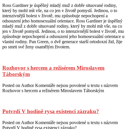
Ross Gardiner je úspěšný mladý muž z dobře situované rodiny,
který by mohl mít vše, na co jen v životě pomyslí. Jedinou, o to
intenzivnější bolest v životě, mu způsobuje nepochopení a
odsouzení jeho homosexuální orientace. Ross Gardiner je úspěšný
mladý muž z dobře situované rodiny, který by mohl mít vše, na co
jen v životě pomyslí. Jedinou, o to intenzivnější bolest v životě, mu
způsobuje nepochopení a odsouzení jeho homosexuální orientace u
vlastní rodiny. Pan Green, o dvě generace starší ortodoxní žid, žije
po smrti své ženy osamělým životem.
Rozhovor s hercem a režisérem Miroslavem
Táborským
Posted on
Author
Komentáře nejsou povolené
u textu s názvem
Rozhovor s hercem a režisérem Miroslavem Táborským
Potvrdí V hodině rysa existenci zázraku?
Posted on
Author
Komentáře nejsou povolené
u textu s názvem
Potvrdí V hodině rysa existenci zázraku?