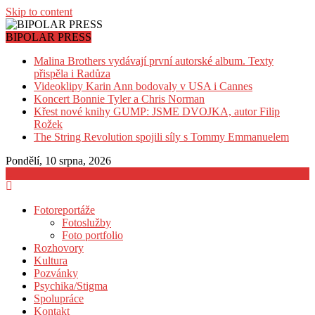
Skip to content
BIPOLAR PRESS
Malina Brothers vydávají první autorské album. Texty
přispěla i Radůza
Videoklipy Karin Ann bodovaly v USA i Cannes
Koncert Bonnie Tyler a Chris Norman
Křest nové knihy GUMP: JSME DVOJKA, autor Filip
Rožek
The String Revolution spojili síly s Tommy Emmanuelem
Pondělí, 10 srpna, 2026
Fotoreportáže
Fotoslužby
Foto portfolio
Rozhovory
Kultura
Pozvánky
Psychika/Stigma
Spolupráce
Kontakt