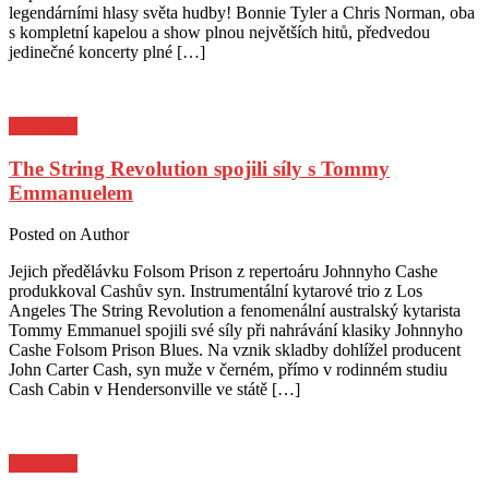
legendárními hlasy světa hudby! Bonnie Tyler a Chris Norman, oba
s kompletní kapelou a show plnou největších hitů, předvedou
jedinečné koncerty plné […]
Pozvánky
The String Revolution spojili síly s Tommy
Emmanuelem
Posted on
Author
Jejich předělávku Folsom Prison z repertoáru Johnnyho Cashe
produkkoval Cashův syn. Instrumentální kytarové trio z Los
Angeles The String Revolution a fenomenální australský kytarista
Tommy Emmanuel spojili své síly při nahrávání klasiky Johnnyho
Cashe Folsom Prison Blues. Na vznik skladby dohlížel producent
John Carter Cash, syn muže v černém, přímo v rodinném studiu
Cash Cabin v Hendersonville ve státě […]
Pozvánky