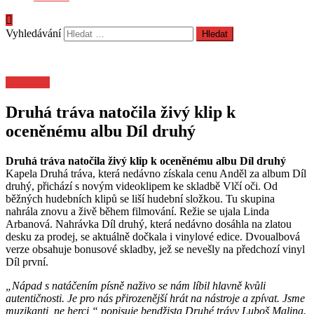
Vyhledávání
Pozvánky
Druhá tráva natočila živý klip k
oceněnému albu Díl druhý
Druhá tráva natočila živý klip k oceněnému albu Díl druhý
Kapela Druhá tráva, která nedávno získala cenu Anděl za album Díl
druhý, přichází s novým videoklipem ke skladbě Vlčí oči. Od
běžných hudebních klipů se liší hudební složkou. Tu skupina
nahrála znovu a živě během filmování. Režie se ujala Linda
Arbanová. Nahrávka Díl druhý, která nedávno dosáhla na zlatou
desku za prodej, se aktuálně dočkala i vinylové edice. Dvoualbová
verze obsahuje bonusové skladby, jež se nevešly na předchozí vinyl
Díl první.
„Nápad s natáčením písně naživo se nám líbil hlavně kvůli
autentičnosti. Je pro nás přirozenější hrát na nástroje a zpívat. Jsme
muzikanti, ne herci,“ popisuje bendžista Druhé trávy Luboš Malina.