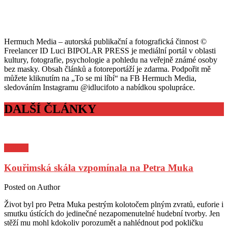
Hermuch Media – autorská publikační a fotografická činnost ©
Freelancer ID Luci BIPOLAR PRESS je mediální portál v oblasti
kultury, fotografie, psychologie a pohledu na veřejně známé osoby
bez masky. Obsah článků a fotoreportáží je zdarma. Podpořit mě
můžete kliknutím na „To se mi líbí“ na FB Hermuch Media,
sledováním Instagramu @idlucifoto a nabídkou spolupráce.
DALŠÍ ČLÁNKY
Kultura
Kouřimská skála vzpomínala na Petra Muka
Posted on
Author
Život byl pro Petra Muka pestrým kolotočem plným zvratů, euforie i
smutku ústících do jedinečné nezapomenutelné hudební tvorby. Jen
stěží mu mohl kdokoliv porozumět a nahlédnout pod pokličku