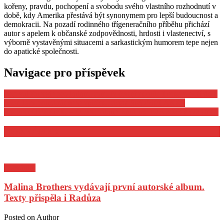
kořeny, pravdu, pochopení a svobodu svého vlastního rozhodnutí v
době, kdy Amerika přestává být synonymem pro lepší budoucnost a
demokracii. Na pozadí rodinného třígeneračního příběhu přichází
autor s apelem k občanské zodpovědnosti, hrdosti i vlastenectví, s
výborně vystavěnými situacemi a sarkastickým humorem tepe nejen
do apatické společnosti.
Navigace pro příspěvek
Festival Energie pro kulturu startuje čtvrtý ročník. Letos zamíří do 6
měst, kam tentokrát veze epickou show SNOWFLAKES
Koncert QUEENIE – Queen tribute band 18. 19.5.2023 v O2 aréně
POZVÁNKY
Pozvánky
Malina Brothers vydávají první autorské album.
Texty přispěla i Radůza
Posted on
Author