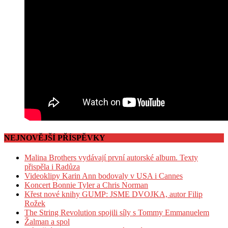
NEJNOVĚJŠÍ PŘÍSPĚVKY
Malina Brothers vydávají první autorské album. Texty
přispěla i Radůza
Videoklipy Karin Ann bodovaly v USA i Cannes
Koncert Bonnie Tyler a Chris Norman
Křest nové knihy GUMP: JSME DVOJKA, autor Filip
Rožek
The String Revolution spojili síly s Tommy Emmanuelem
Žalman a spol