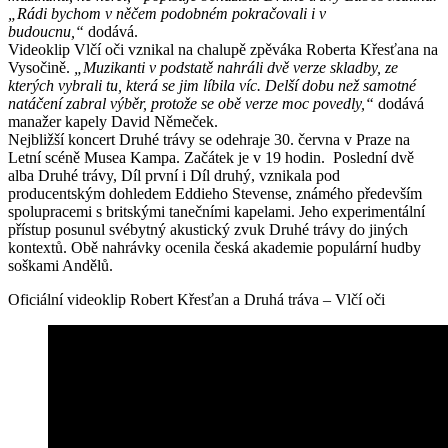
„Rádi bychom v něčem podobném pokračovali i v
budoucnu,“
dodává.
Videoklip Vlčí oči vznikal na chalupě zpěváka Roberta Křesťana na
Vysočině.
„Muzikanti v podstatě nahráli dvě verze skladby, ze
kterých vybrali tu, která se jim líbila víc. Delší dobu než samotné
natáčení zabral výběr, protože se obě verze moc povedly,“
dodává
manažer kapely David Němeček.
Nejbližší koncert Druhé trávy se odehraje 30. června v Praze na
Letní scéně Musea Kampa. Začátek je v 19 hodin. Poslední dvě
alba Druhé trávy, Díl první i Díl druhý, vznikala pod
producentským dohledem Eddieho Stevense, známého především
spolupracemi s britskými tanečními kapelami. Jeho experimentální
přístup posunul svébytný akustický zvuk Druhé trávy do jiných
kontextů. Obě nahrávky ocenila česká akademie populární hudby
soškami Andělů.
Oficiální videoklip Robert Křesťan a Druhá tráva – Vlčí oči