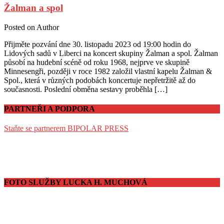
Žalman a spol
Posted on
Author
Přijměte pozvání dne 30. listopadu 2023 od 19:00 hodin do
Lidových sadů v Liberci na koncert skupiny Žalman a spol. Žalman
působí na hudební scéně od roku 1968, nejprve ve skupině
Minnesengři, později v roce 1982 založil vlastní kapelu Žalman &
Spol., která v různých podobách koncertuje nepřetržitě až do
současnosti. Poslední obměna sestavy proběhla […]
PARTNEŘI A PODPORA
Staňte se partnerem BIPOLAR PRESS
FOTO SLUŽBY LUCKA H. MUCHOVÁ