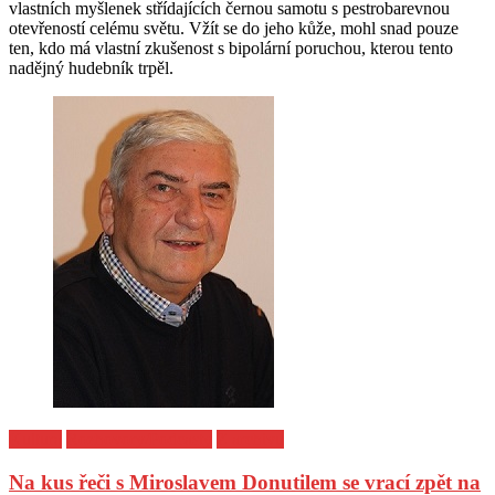
vlastních myšlenek střídajících černou samotu s pestrobarevnou
otevřeností celému světu. Vžít se do jeho kůže, mohl snad pouze
ten, kdo má vlastní zkušenost s bipolární poruchou, kterou tento
nadějný hudebník trpěl.
Kultura
Rozhovory/Podcasty
Z archivu
Na kus řeči s Miroslavem Donutilem se vrací zpět na