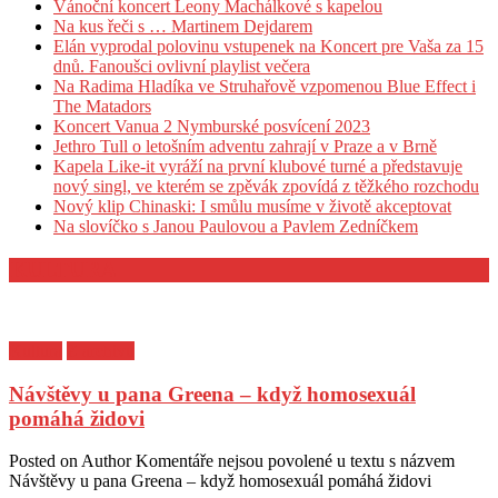
Vánoční koncert Leony Machálkové s kapelou
Na kus řeči s … Martinem Dejdarem
Elán vyprodal polovinu vstupenek na Koncert pre Vaša za 15
dnů. Fanoušci ovlivní playlist večera
Na Radima Hladíka ve Struhařově vzpomenou Blue Effect i
The Matadors
Koncert Vanua 2 Nymburské posvícení 2023
Jethro Tull o letošním adventu zahrají v Praze a v Brně
Kapela Like-it vyráží na první klubové turné a představuje
nový singl, ve kterém se zpěvák zpovídá z těžkého rozchodu
Nový klip Chinaski: I smůlu musíme v životě akceptovat
Na slovíčko s Janou Paulovou a Pavlem Zedníčkem
KULTURA
Kultura
Z archivu
Návštěvy u pana Greena – když homosexuál
pomáhá židovi
Posted on
Author
Komentáře nejsou povolené
u textu s názvem
Návštěvy u pana Greena – když homosexuál pomáhá židovi