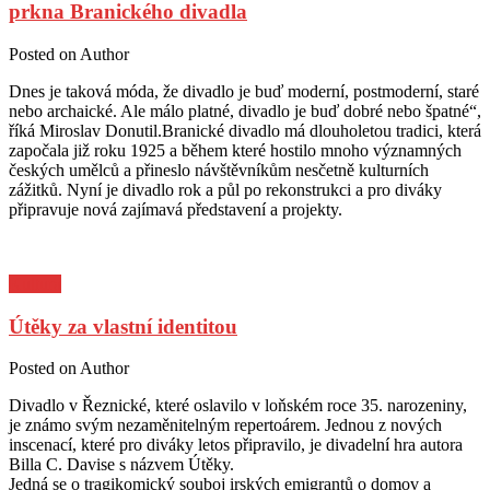
prkna Branického divadla
Posted on
Author
Dnes je taková móda, že divadlo je buď moderní, postmoderní, staré
nebo archaické. Ale málo platné, divadlo je buď dobré nebo špatné“,
říká Miroslav Donutil.Branické divadlo má dlouholetou tradici, která
započala již roku 1925 a během které hostilo mnoho významných
českých umělců a přineslo návštěvníkům nesčetně kulturních
zážitků. Nyní je divadlo rok a půl po rekonstrukci a pro diváky
připravuje nová zajímavá představení a projekty.
Kultura
Útěky za vlastní identitou
Posted on
Author
Divadlo v Řeznické, které oslavilo v loňském roce 35. narozeniny,
je známo svým nezaměnitelným repertoárem. Jednou z nových
inscenací, které pro diváky letos připravilo, je divadelní hra autora
Billa C. Davise s názvem Útěky.
Jedná se o tragikomický souboj irských emigrantů o domov a