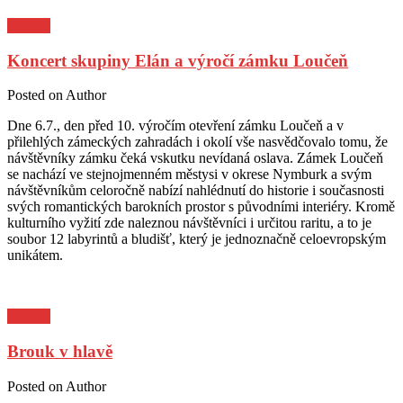
Kultura
Koncert skupiny Elán a výročí zámku Loučeň
Posted on
Author
Dne 6.7., den před 10. výročím otevření zámku Loučeň a v
přilehlých zámeckých zahradách i okolí vše nasvědčovalo tomu, že
návštěvníky zámku čeká vskutku nevídaná oslava. Zámek Loučeň
se nachází ve stejnojmenném městysi v okrese Nymburk a svým
návštěvníkům celoročně nabízí nahlédnutí do historie i současnosti
svých romantických barokních prostor s původními interiéry. Kromě
kulturního vyžití zde naleznou návštěvníci i určitou raritu, a to je
soubor 12 labyrintů a bludišť, který je jednoznačně celoevropským
unikátem.
Kultura
Brouk v hlavě
Posted on
Author