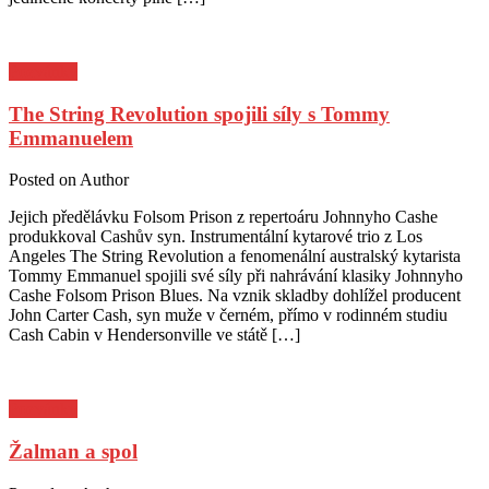
Pozvánky
The String Revolution spojili síly s Tommy
Emmanuelem
Posted on
Author
Jejich předělávku Folsom Prison z repertoáru Johnnyho Cashe
produkkoval Cashův syn. Instrumentální kytarové trio z Los
Angeles The String Revolution a fenomenální australský kytarista
Tommy Emmanuel spojili své síly při nahrávání klasiky Johnnyho
Cashe Folsom Prison Blues. Na vznik skladby dohlížel producent
John Carter Cash, syn muže v černém, přímo v rodinném studiu
Cash Cabin v Hendersonville ve státě […]
Pozvánky
Žalman a spol