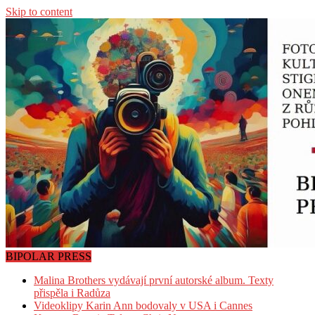
Skip to content
BIPOLAR PRESS
Malina Brothers vydávají první autorské album. Texty
přispěla i Radůza
Videoklipy Karin Ann bodovaly v USA i Cannes