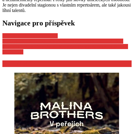
Je nejen divadelní stagionou s vlastním repertoárem, ale také jakousi
líhní talentů.
Navigace pro příspěvek
Hrabalovo Kersko 20.5.2023
Festival Energie pro kulturu startuje čtvrtý ročník. Do Hodonína
přiveze koncerty Ewy Farné, Marcella, Thoma Artwaye nebo Cirk
La Putyku.
POZVÁNKY