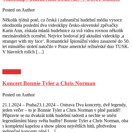
Posted on
Author
Několik týdnů poté, co česká i zahraniční hudební média vysoce
ohodnotila poslední dva videoklipy česko-slovenské zpěvačky
Karin Ann, získala mladá hudebnice za svá videa rovnou několik
mezinárodních ocenění. Nejvíce bodoval její aktuální videoklip ,a
stranger with my face‘. Romantické špionážní video zasazené do 50.
let minulého století natočilo v Praze americké režisérské duo TUSK.
V hlavních rolích […]
Pozvánky
Koncert Bonnie Tyler a Chris Norman
Posted on
Author
21.1.2024 – Praha23.1.2024 – Ostrava Dva koncerty, dvě legendy,
jeden večer – to je Bonnie Tyler a Chris Norman v plné parádě!
Připravte se na dvakrát tolik hudební radosti a nechte se unést
legendárními hlasy světa hudby! Bonnie Tyler a Chris Norman, oba
s kompletní kapelou a show plnou největších hitů, předvedou
jedinečné koncerty plné […]