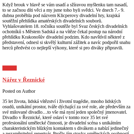
Když brouk v hlavě se vám usadí a sžíravou myšlenku tam nasadí,
to se začnou díti věci a my jsme toho byli svědci. Ve dnech 7.- 9.
dubna proběhla pod názvem Klicperovy divadelní hry, krajská
soutěžní přehlídka amatérských divadelních souborů.
Vyhlašovatelem 18. ročníku soutěže byl Svaz českých divadelních
ochotníků s Městem Sadská a na vítěze čekal postup na národní
přehlídku Krakonošův divadelní podzim. Kdo navštívil některé z
představení, odnesl si skvělý kulturní zážitek a navíc podpořil snahu
herců předvést co nejlepší výkony, které si pro diváky připravili.
Kultura
Nářez v Řeznické
Posted on
Author
35 let života, lidská vítězství i životní tragédie, mnoho lidských
osudů, unikátní prostor, tváře dýchající za své role, ale především za
své milované divadlo…to vše má nyní jeden společný jmenovatel.
Divadlo v Řeznické, které oslaví v tomto roce 35 let své
profesionální umělecké činnosti, je divadelní scéna s unikátním
charakteristickým blízkým kontaktem s divákem a nabízí jedinečný
a nezaměnitelný repertoár. Prošly jím stovky uměleckých osobností.