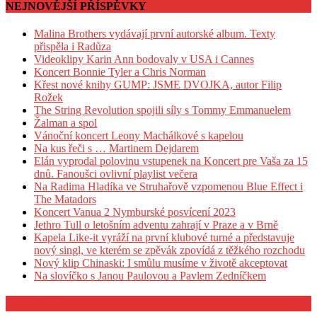
NEJNOVĚJŠÍ PŘÍSPĚVKY
Malina Brothers vydávají první autorské album. Texty
přispěla i Radůza
Videoklipy Karin Ann bodovaly v USA i Cannes
Koncert Bonnie Tyler a Chris Norman
Křest nové knihy GUMP: JSME DVOJKA, autor Filip
Rožek
The String Revolution spojili síly s Tommy Emmanuelem
Žalman a spol
Vánoční koncert Leony Machálkové s kapelou
Na kus řeči s … Martinem Dejdarem
Elán vyprodal polovinu vstupenek na Koncert pre Vaša za 15
dnů. Fanoušci ovlivní playlist večera
Na Radima Hladíka ve Struhařově vzpomenou Blue Effect i
The Matadors
Koncert Vanua 2 Nymburské posvícení 2023
Jethro Tull o letošním adventu zahrají v Praze a v Brně
Kapela Like-it vyráží na první klubové turné a představuje
nový singl, ve kterém se zpěvák zpovídá z těžkého rozchodu
Nový klip Chinaski: I smůlu musíme v životě akceptovat
Na slovíčko s Janou Paulovou a Pavlem Zedníčkem
KULTURA