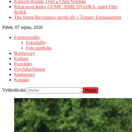
Koncert Bonnie Tyler a Chris Norman
Křest nové knihy GUMP: JSME DVOJKA, autor Filip
Rožek
The String Revolution spojili síly s Tommy Emmanuelem
Pátek, 07 srpna, 2026
Fotoreportáže
Fotoslužby
Foto portfolio
Rozhovory
Kultura
Pozvánky
Psychika/Stigma
Spolupráce
Kontakt
Vyhledávání