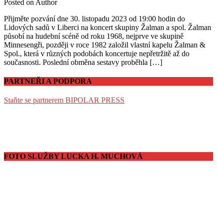
Posted on
Author
Přijměte pozvání dne 30. listopadu 2023 od 19:00 hodin do
Lidových sadů v Liberci na koncert skupiny Žalman a spol. Žalman
působí na hudební scéně od roku 1968, nejprve ve skupině
Minnesengři, později v roce 1982 založil vlastní kapelu Žalman &
Spol., která v různých podobách koncertuje nepřetržitě až do
současnosti. Poslední obměna sestavy proběhla […]
PARTNEŘI A PODPORA
Staňte se partnerem BIPOLAR PRESS
FOTO SLUŽBY LUCKA H. MUCHOVÁ