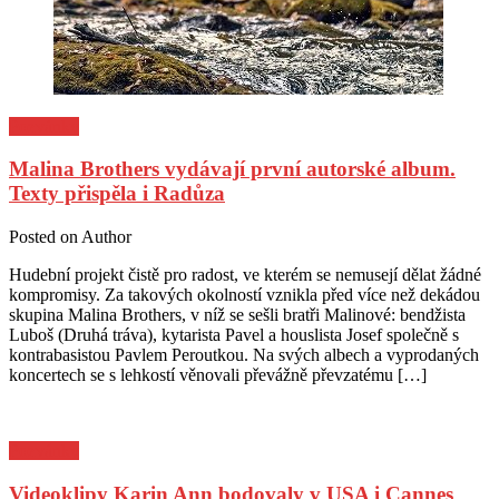
Pozvánky
Malina Brothers vydávají první autorské album.
Texty přispěla i Radůza
Posted on
Author
Hudební projekt čistě pro radost, ve kterém se nemusejí dělat žádné
kompromisy. Za takových okolností vznikla před více než dekádou
skupina Malina Brothers, v níž se sešli bratři Malinové: bendžista
Luboš (Druhá tráva), kytarista Pavel a houslista Josef společně s
kontrabasistou Pavlem Peroutkou. Na svých albech a vyprodaných
koncertech se s lehkostí věnovali převážně převzatému […]
Pozvánky
Videoklipy Karin Ann bodovaly v USA i Cannes