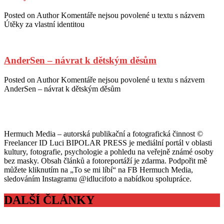
Posted on
Author
Komentáře nejsou povolené
u textu s názvem
Útěky za vlastní identitou
AnderSen – návrat k dětským děsům
Posted on
Author
Komentáře nejsou povolené
u textu s názvem
AnderSen – návrat k dětským děsům
Hermuch Media – autorská publikační a fotografická činnost ©
Freelancer ID Luci BIPOLAR PRESS je mediální portál v oblasti
kultury, fotografie, psychologie a pohledu na veřejně známé osoby
bez masky. Obsah článků a fotoreportáží je zdarma. Podpořit mě
můžete kliknutím na „To se mi líbí“ na FB Hermuch Media,
sledováním Instagramu @idlucifoto a nabídkou spolupráce.
DALŠÍ ČLÁNKY