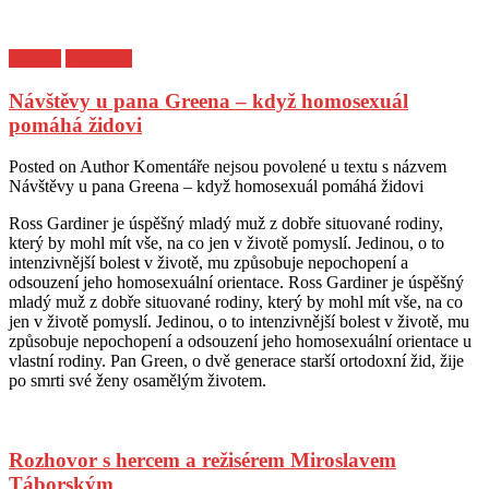
Kultura
Z archivu
Návštěvy u pana Greena – když homosexuál
pomáhá židovi
Posted on
Author
Komentáře nejsou povolené
u textu s názvem
Návštěvy u pana Greena – když homosexuál pomáhá židovi
Ross Gardiner je úspěšný mladý muž z dobře situované rodiny,
který by mohl mít vše, na co jen v životě pomyslí. Jedinou, o to
intenzivnější bolest v životě, mu způsobuje nepochopení a
odsouzení jeho homosexuální orientace. Ross Gardiner je úspěšný
mladý muž z dobře situované rodiny, který by mohl mít vše, na co
jen v životě pomyslí. Jedinou, o to intenzivnější bolest v životě, mu
způsobuje nepochopení a odsouzení jeho homosexuální orientace u
vlastní rodiny. Pan Green, o dvě generace starší ortodoxní žid, žije
po smrti své ženy osamělým životem.
Rozhovor s hercem a režisérem Miroslavem
Táborským