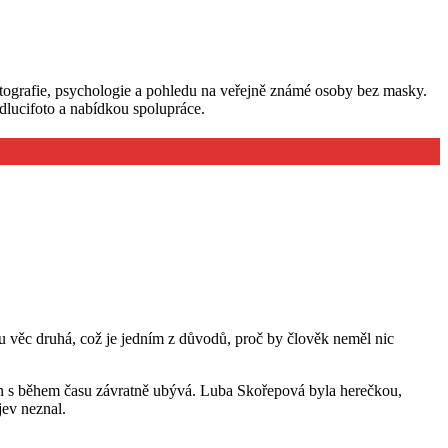
tografie, psychologie a pohledu na veřejně známé osoby bez masky.
lucifoto a nabídkou spolupráce.
asu věc druhá, což je jedním z důvodů, proč by člověk neměl nic
ikon s během času závratně ubývá. Luba Skořepová byla herečkou,
jev neznal.