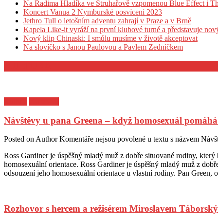
Na Radima Hladíka ve Struhařově vzpomenou Blue Effect i T
Koncert Vanua 2 Nymburské posvícení 2023
Jethro Tull o letošním adventu zahrají v Praze a v Brně
Kapela Like-it vyráží na první klubové turné a představuje no
Nový klip Chinaski: I smůlu musíme v životě akceptovat
Na slovíčko s Janou Paulovou a Pavlem Zedníčkem
KULTURA
Kultura
Z archivu
Návštěvy u pana Greena – když homosexuál pomáhá 
Posted on
Author
Komentáře nejsou povolené
u textu s názvem Návš
Ross Gardiner je úspěšný mladý muž z dobře situované rodiny, který b
homosexuální orientace. Ross Gardiner je úspěšný mladý muž z dobře s
odsouzení jeho homosexuální orientace u vlastní rodiny. Pan Green, o
Rozhovor s hercem a režisérem Miroslavem Táborsk