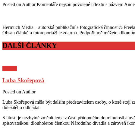
Posted on
Author
Komentáře nejsou povolené
u textu s názvem Ande
Hermuch Media – autorská publikační a fotografická činnost © Freel
Obsah článků a fotoreportáží je zdarma. Podpořit mě můžete kliknut
DALŠÍ ČLÁNKY
Kultura
Luba Skořepová
Posted on
Author
Luba Skořepová měla být dalším představitelem osoby, o které stojí za
důležitého odkládat.
S lítostí je nezbytné změnit téma z času přítomného do minulosti a u
spisovatelkou, dlouholetou členkou Národního divadla a zároveň ikono