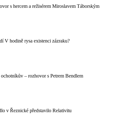
ovor s hercem a režisérem Miroslavem Táborským
dí V hodině rysa existenci zázraku?
t ochotníkův – rozhovor s Petrem Bendlem
lo v Řeznické představilo Relativitu