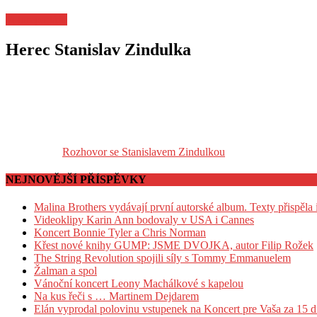
Fotoreportáže
Herec Stanislav Zindulka
Rozhovor se Stanislavem Zindulkou
NEJNOVĚJŠÍ PŘÍSPĚVKY
Malina Brothers vydávají první autorské album. Texty přispěla
Videoklipy Karin Ann bodovaly v USA i Cannes
Koncert Bonnie Tyler a Chris Norman
Křest nové knihy GUMP: JSME DVOJKA, autor Filip Rožek
The String Revolution spojili síly s Tommy Emmanuelem
Žalman a spol
Vánoční koncert Leony Machálkové s kapelou
Na kus řeči s … Martinem Dejdarem
Elán vyprodal polovinu vstupenek na Koncert pre Vaša za 15 dn