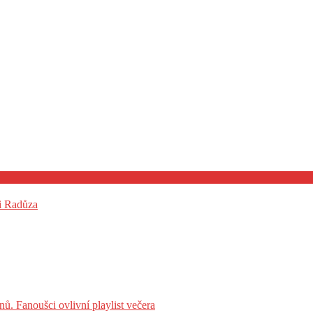
 i Radůza
ů. Fanoušci ovlivní playlist večera