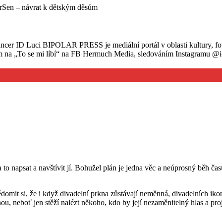
rSen – návrat k dětským děsům
ancer ID Luci BIPOLAR PRESS je mediální portál v oblasti kultury, fo
ím na „To se mi líbí“ na FB Hermuch Media, sledováním Instagramu @id
 to napsat a navštívit jí. Bohužel plán je jedna věc a neúprosný běh č
vědomit si, že i když divadelní prkna zůstávají neměnná, divadelních 
u, neboť jen stěží nalézt někoho, kdo by její nezaměnitelný hlas a pro