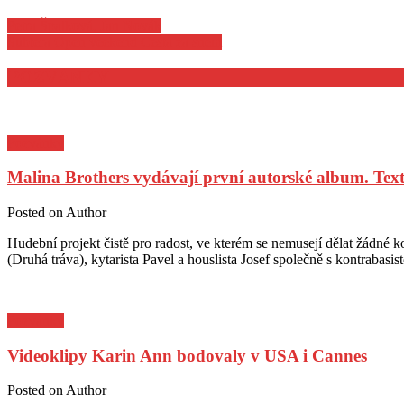
Petra Špalková, Jan Novák
Subtera Open veekend Cesta za snem
POZVÁNKY
Pozvánky
Malina Brothers vydávají první autorské album. Text
Posted on
Author
Hudební projekt čistě pro radost, ve kterém se nemusejí dělat žádné 
(Druhá tráva), kytarista Pavel a houslista Josef společně s kontrab
Pozvánky
Videoklipy Karin Ann bodovaly v USA i Cannes
Posted on
Author