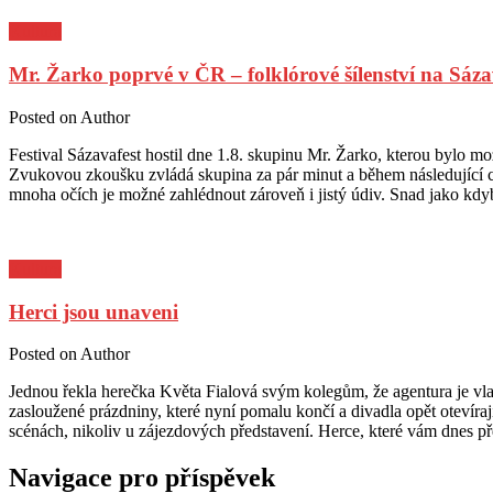
Kultura
Mr. Žarko poprvé v ČR – folklórové šílenství na Sáza
Posted on
Author
Festival Sázavafest hostil dne 1.8. skupinu Mr. Žarko, kterou bylo mo
Zvukovou zkoušku zvládá skupina za pár minut a během následující chví
mnoha očích je možné zahlédnout zároveň i jistý údiv. Snad jako kdy
Kultura
Herci jsou unaveni
Posted on
Author
Jednou řekla herečka Květa Fialová svým kolegům, že agentura je vla
zasloužené prázdniny, které nyní pomalu končí a divadla opět otevíra
scénách, nikoliv u zájezdových představení. Herce, které vám dnes př
Navigace pro příspěvek