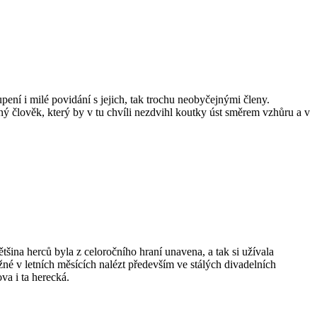
pení i milé povidání s jejich, tak trochu neobyčejnými členy.
iný člověk, který by v tu chvíli nezdvihl koutky úst směrem vzhůru a v
ina herců byla z celoročního hraní unavena, a tak si užívala
né v letních měsících nalézt především ve stálých divadelních
va i ta herecká.