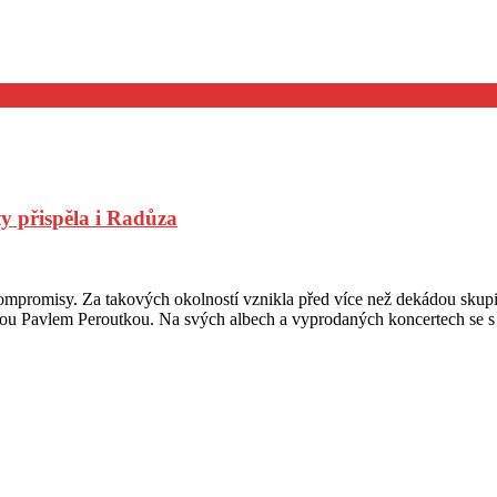
y přispěla i Radůza
kompromisy. Za takových okolností vznikla před více než dekádou skupin
asistou Pavlem Peroutkou. Na svých albech a vyprodaných koncertech se 