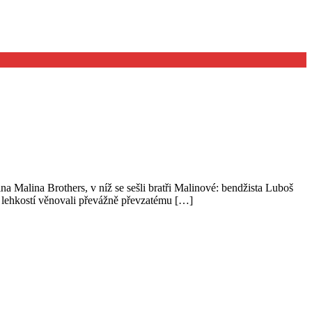
a Malina Brothers, v níž se sešli bratři Malinové: bendžista Luboš
s lehkostí věnovali převážně převzatému […]