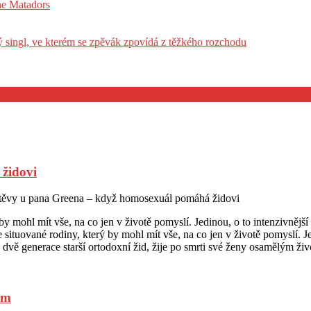
he Matadors
vý singl, ve kterém se zpěvák zpovídá z těžkého rozchodu
židovi
těvy u pana Greena – když homosexuál pomáhá židovi
y mohl mít vše, na co jen v životě pomyslí. Jedinou, o to intenzivnějš
ituované rodiny, který by mohl mít vše, na co jen v životě pomyslí. Je
 dvě generace starší ortodoxní žid, žije po smrti své ženy osamělým ži
ým