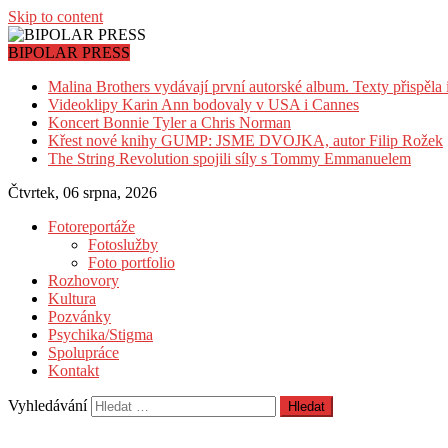
Skip to content
BIPOLAR PRESS
Malina Brothers vydávají první autorské album. Texty přispěla
Videoklipy Karin Ann bodovaly v USA i Cannes
Koncert Bonnie Tyler a Chris Norman
Křest nové knihy GUMP: JSME DVOJKA, autor Filip Rožek
The String Revolution spojili síly s Tommy Emmanuelem
Čtvrtek, 06 srpna, 2026
Fotoreportáže
Fotoslužby
Foto portfolio
Rozhovory
Kultura
Pozvánky
Psychika/Stigma
Spolupráce
Kontakt
Vyhledávání