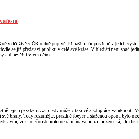
vafestu
žné vidět živě v ČR úplně poprvé. Přináším pár postřehů z jejich vystou
le se již představí publiku v celé své kráse. V hledišti není snad jed
by ani nevěřili svým očím.
stně jejich pasákem….co tedy může z takové spolupráce vzniknout? Větš
jí své brány. Tedy rozumějte, prázdné foeyer a staženou oponu bylo mož
edstavím, ve skutečnosti proto netrápí únava pouze pozemská, ale doslo