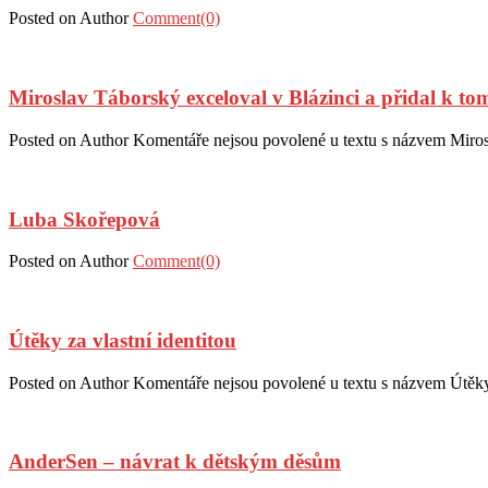
Posted on
Author
Comment(0)
Miroslav Táborský exceloval v Blázinci a přidal k t
Posted on
Author
Komentáře nejsou povolené
u textu s názvem Miros
Luba Skořepová
Posted on
Author
Comment(0)
Útěky za vlastní identitou
Posted on
Author
Komentáře nejsou povolené
u textu s názvem Útěky 
AnderSen – návrat k dětským děsům