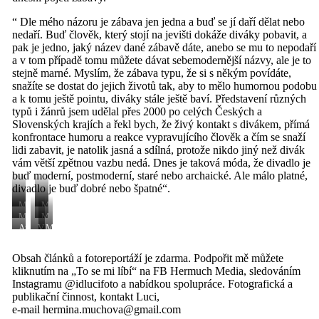
“ Dle mého názoru je zábava jen jedna a buď se jí daří dělat nebo
nedaří. Buď člověk, který stojí na jevišti dokáže diváky pobavit, a
pak je jedno, jaký název dané zábavě dáte, anebo se mu to nepodaří
a v tom případě tomu můžete dávat sebemodernější názvy, ale je to
stejně marné. Myslím, že zábava typu, že si s někým povídáte,
snažíte se dostat do jejich životů tak, aby to mělo humornou podobu
a k tomu ještě pointu, diváky stále ještě baví. Představení různých
typů i žánrů jsem udělal přes 2000 po celých Českých a
Slovenských krajích a řekl bych, že živý kontakt s divákem, přímá
konfrontace humoru a reakce vypravujícího člověk a čím se snaží
lidi zabavit, je natolik jasná a sdílná, protože nikdo jiný než divák
vám větší zpětnou vazbu nedá. Dnes je taková móda, že divadlo je
buď moderní, postmoderní, staré nebo archaické. Ale málo platné,
divadlo je buď dobré nebo špatné“.
Miroslav
Miroslav
Donutil
Donutil
Miroslav
Michael
(Foto
(Foto
Donutil
Čech
Antonín
Václav
Miroslav
ID
ID
(Foto
(Foto
Vomáčka
Čížkovský
Donutil,
Luci)
Luci)
ID
ID
(Foto
(Foto
Michael
Obsah článků a fotoreportáží je zdarma. Podpořit mě můžete
Luci)
Luci)
ID
ID
Čech,
kliknutím na „To se mi líbí“ na FB Hermuch Media, sledováním
Luci)
Luci)
Václav
Čížkovský
Instagramu @idlucifoto a nabídkou spolupráce. Fotografická a
(Foto
publikační činnost, kontakt Luci,
ID
e-mail hermina.muchova@gmail.com
Luci)