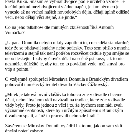
Pavla Kuku. Snažím se vybírat dvojice podle určitého vzorce. Je
ideální pokud mezi dvojicemi vládne napětí, je tam něco co je
vyneslo až na vrchol našich novodobých dějin, dělají úplně odlišné
věci, nebo dělají věci stejné, ale jinde.“
Co na jeho talkshow dle minulých zkušeností říká Antonín
Vomáčka?
„U pana Donutila nebylo nikdy zapotřebí to, co se dělá standardně,
tedy že se přidávají smíchy nebo potlesky. Toto sem přišlo s mnoha
televizemi a stejně tak není potřeba rozsvěcet cedule typu smějte se
nebo tleskejte. I kdyby člověk dělal na scéně psí kusy, tak to nic
nezmůže, důležité je, aby ten co to povídání vede, měl smysl pro
vtip a pointu.“
O vzájemné spolupráci Miroslava Donutila s Branickým divadlem
pohovořil i umělecký ředitel divadla Václav Čížkovský.
„Mirek je taková první vlaštůvka toho co zde v divadle chceme
dělat, neboť bychom rádi navázali na tradice, které zde v divadle
vždy byly. Proto je jednou z věcí i to, že bychom sem rádi zvali
významné osobnosti, které byli určitým způsobem s Branickým
divadlem spjati, ať už tu pracovali nebo zde hráli.“
Závěrem se Miroslav Donutil vyjádřil i k tomu, jak on sám vidí
dnešní pojetí zábavy.