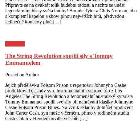
Připravte se na dvakrát tolik hudební radosti a nechte se unést
legendárními hlasy světa hudby! Bonnie Tyler a Chris Norman, oba
s kompletní kapelou a show plnou největších hitů, předvedou
jedinečné koncerty plné […]
Pozvánky
The String Revolution spojili síly s Tommy
Emmanuelem
Posted on
Author
Jejich předělávku Folsom Prison z repertoáru Johnnyho Cashe
produkkoval Cashův syn. Instrumentální kytarové trio z Los
Angeles The String Revolution a fenomenální australský kytarista
Tommy Emmanuel spojili své síly při nahrávání klasiky Johnnyho
Cashe Folsom Prison Blues. Na vznik skladby dohlížel producent
John Carter Cash, syn muže v černém, přímo v rodinném studiu
Cash Cabin v Hendersonville ve státě […]