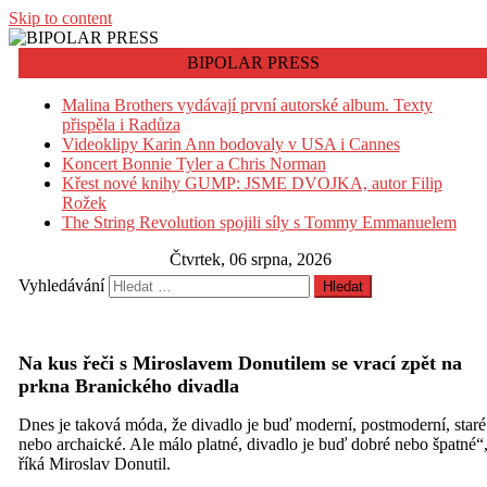
Skip to content
BIPOLAR PRESS
Malina Brothers vydávají první autorské album. Texty
přispěla i Radůza
Videoklipy Karin Ann bodovaly v USA i Cannes
Koncert Bonnie Tyler a Chris Norman
Křest nové knihy GUMP: JSME DVOJKA, autor Filip
Rožek
The String Revolution spojili síly s Tommy Emmanuelem
Čtvrtek, 06 srpna, 2026
Vyhledávání
Na kus řeči s Miroslavem Donutilem se vrací zpět na
prkna Branického divadla
Dnes je taková móda, že divadlo je buď moderní, postmoderní, staré
nebo archaické. Ale málo platné, divadlo je buď dobré nebo špatné“
říká Miroslav Donutil.