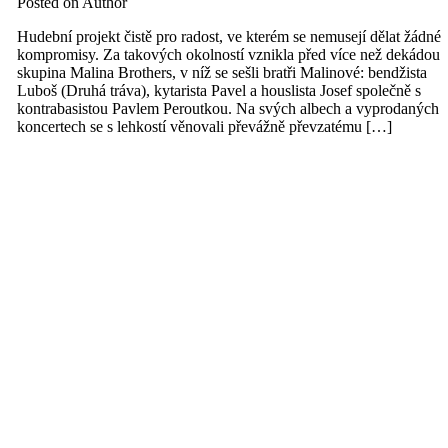
Posted on
Author
Hudební projekt čistě pro radost, ve kterém se nemusejí dělat žádné
kompromisy. Za takových okolností vznikla před více než dekádou
skupina Malina Brothers, v níž se sešli bratři Malinové: bendžista
Luboš (Druhá tráva), kytarista Pavel a houslista Josef společně s
kontrabasistou Pavlem Peroutkou. Na svých albech a vyprodaných
koncertech se s lehkostí věnovali převážně převzatému […]