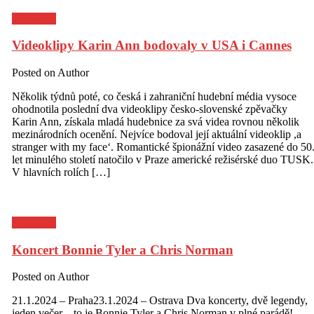
Pozvánky
Videoklipy Karin Ann bodovaly v USA i Cannes
Posted on
Author
Několik týdnů poté, co česká i zahraniční hudební média vysoce
ohodnotila poslední dva videoklipy česko-slovenské zpěvačky
Karin Ann, získala mladá hudebnice za svá videa rovnou několik
mezinárodních ocenění. Nejvíce bodoval její aktuální videoklip ,a
stranger with my face‘. Romantické špionážní video zasazené do 50
let minulého století natočilo v Praze americké režisérské duo TUSK.
V hlavních rolích […]
Pozvánky
Koncert Bonnie Tyler a Chris Norman
Posted on
Author
21.1.2024 – Praha23.1.2024 – Ostrava Dva koncerty, dvě legendy,
jeden večer – to je Bonnie Tyler a Chris Norman v plné parádě!