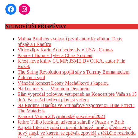
NEJNOVĚJŠÍ PŘÍSPĚVKY
Malina Brothers vydávají první autorské album. Texty
přispěla i Radůza
Videoklipy Karin Ann bodovaly v USA i Cannes
Koncert Bonnie Tyler a Chris Norman
Křest nové knihy GUMP: JSME DVOJKA, autor Filip
Rožek
The String Revolution spojili síly s Tommy Emmanuelem
Žalman a spol
Vánoční koncert Leony Machálkové s kapelou
Na kus řeči s … Martinem Dejdarem
Elán vyprodal polovinu vstupenek na Koncert pre Vaša za 15
dnů. Fanoušci ovlivní playlist večera
Na Radima Hladíka ve Struhařově vzpomenou Blue Effect i
The Matadors
Koncert Vanua 2 Nymburské posvícení 2023
Jethro Tull o letošním adventu zahrají v Praze a v Brně
Kapela Like-it vyráží na první klubové turné a představuje
nový singl, ve kterém se zpěvák zpovídá z těžkého rozchodu