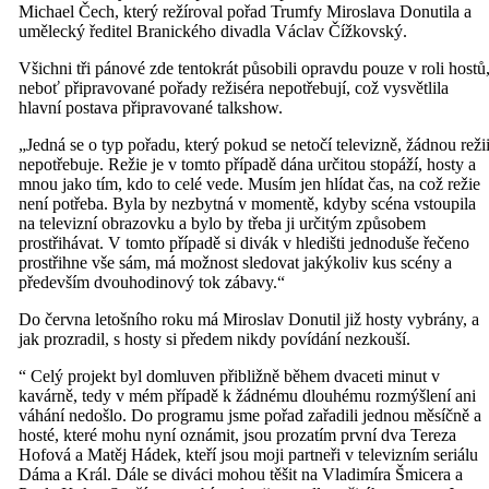
Michael Čech, který režíroval pořad Trumfy Miroslava Donutila a
umělecký ředitel Branického divadla Václav Čížkovský.
Všichni tři pánové zde tentokrát působili opravdu pouze v roli hostů
neboť připravované pořady režiséra nepotřebují, což vysvětlila
hlavní postava připravované talkshow.
„Jedná se o typ pořadu, který pokud se netočí televizně, žádnou reži
nepotřebuje. Režie je v tomto případě dána určitou stopáží, hosty a
mnou jako tím, kdo to celé vede. Musím jen hlídat čas, na což režie
není potřeba. Byla by nezbytná v momentě, kdyby scéna vstoupila
na televizní obrazovku a bylo by třeba ji určitým způsobem
prostřihávat. V tomto případě si divák v hledišti jednoduše řečeno
prostřihne vše sám, má možnost sledovat jakýkoliv kus scény a
především dvouhodinový tok zábavy.“
Do června letošního roku má Miroslav Donutil již hosty vybrány, a
jak prozradil, s hosty si předem nikdy povídání nezkouší.
“ Celý projekt byl domluven přibližně během dvaceti minut v
kavárně, tedy v mém případě k žádnému dlouhému rozmýšlení ani
váhání nedošlo. Do programu jsme pořad zařadili jednou měsíčně a
hosté, které mohu nyní oznámit, jsou prozatím první dva Tereza
Hofová a Matěj Hádek, kteří jsou moji partneři v televizním seriálu
Dáma a Král. Dále se diváci mohou těšit na Vladimíra Šmicera a