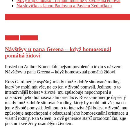
Nový klip Chinaski: I smůlu musíme v životě akceptovat
Na slovíčko s Janou Paulovou a Pavlem Zedníčkem
KULTURA
Kultura
Z archivu
Návštěvy u pana Greena – když homosexuál
pomáhá židovi
Posted on
Author
Komentáře nejsou povolené
u textu s názvem
Návštěvy u pana Greena – když homosexuál pomáhá židovi
Ross Gardiner je úspěšný mladý muž z dobře situované rodiny,
který by mohl mít vše, na co jen v životě pomyslí. Jedinou, o to
intenzivnější bolest v životě, mu způsobuje nepochopení a
odsouzení jeho homosexuální orientace. Ross Gardiner je úspěšný
mladý muž z dobře situované rodiny, který by mohl mít vše, na co
jen v životě pomyslí. Jedinou, o to intenzivnější bolest v životě, mu
způsobuje nepochopení a odsouzení jeho homosexuální orientace u
vlastní rodiny. Pan Green, o dvě generace starší ortodoxní žid, žije
po smrti své ženy osamělým životem.