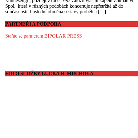
Minnesengři, později v roce 1982 založil vlastní kapelu Žalman &
Spol., která v různých podobách koncertuje nepřetržitě až do
současnosti. Poslední obměna sestavy proběhla […]
PARTNEŘI A PODPORA
Staňte se partnerem BIPOLAR PRESS
FOTO SLUŽBY LUCKA H. MUCHOVÁ