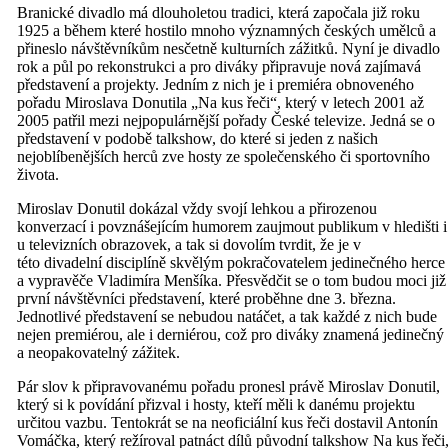
Branické divadlo má dlouholetou tradici, která započala již roku
1925 a během které hostilo mnoho významných českých umělců a
přineslo návštěvníkům nesčetně kulturních zážitků. Nyní je divadlo
rok a půl po rekonstrukci a pro diváky připravuje nová zajímavá
představení a projekty. Jedním z nich je i premiéra obnoveného
pořadu Miroslava Donutila „Na kus řeči“, který v letech 2001 až
2005 patřil mezi nejpopulárnější pořady České televize. Jedná se o
představení v podobě talkshow, do které si jeden z našich
nejoblíbenějších herců zve hosty ze společenského či sportovního
života.
Miroslav Donutil dokázal vždy svojí lehkou a přirozenou
konverzací i povznášejícím humorem zaujmout publikum v hledišti i
u televizních obrazovek, a tak si dovolím tvrdit, že je v
této divadelní disciplíně skvělým pokračovatelem jedinečného herce
a vypravěče Vladimíra Menšíka. Přesvědčit se o tom budou moci již
první návštěvníci představení, které proběhne dne 3. března.
Jednotlivé představení se nebudou natáčet, a tak každé z nich bude
nejen premiérou, ale i derniérou, což pro diváky znamená jedinečný
a neopakovatelný zážitek.
Pár slov k připravovanému pořadu pronesl právě Miroslav Donutil,
který si k povídání přizval i hosty, kteří měli k danému projektu
určitou vazbu. Tentokrát se na neoficiální kus řeči dostavil Antonín
Vomáčka, který režíroval patnáct dílů původní talkshow Na kus řeči