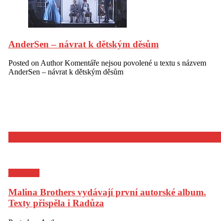
AnderSen – návrat k dětským děsům
Posted on
Author
Komentáře nejsou povolené
u textu s názvem
AnderSen – návrat k dětským děsům
POZVÁNKY
Pozvánky
Malina Brothers vydávají první autorské album.
Texty přispěla i Radůza