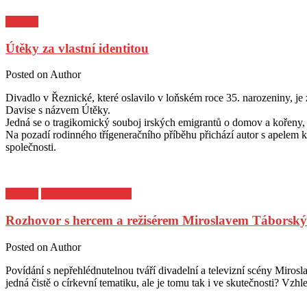
Kultura
Útěky za vlastní identitou
Posted on
Author
Divadlo v Řeznické, které oslavilo v loňském roce 35. narozeniny, je
Davise s názvem Útěky.
Jedná se o tragikomický souboj irských emigrantů o domov a kořeny,
Na pozadí rodinného třígeneračního příběhu přichází autor s apelem 
společnosti.
Kultura
Rozhovory/Podcasty
Rozhovor s hercem a režisérem Miroslavem Táborsk
Posted on
Author
Povídání s nepřehlédnutelnou tváří divadelní a televizní scény Miros
jedná čistě o církevní tematiku, ale je tomu tak i ve skutečnosti? Vz