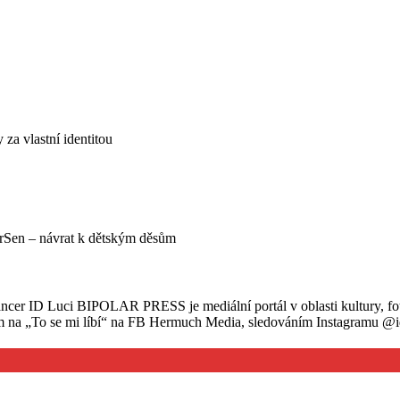
za vlastní identitou
rSen – návrat k dětským děsům
ancer ID Luci BIPOLAR PRESS je mediální portál v oblasti kultury, fo
ím na „To se mi líbí“ na FB Hermuch Media, sledováním Instagramu @id