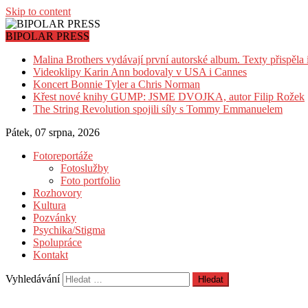
Skip to content
BIPOLAR PRESS
Malina Brothers vydávají první autorské album. Texty přispěla
Videoklipy Karin Ann bodovaly v USA i Cannes
Koncert Bonnie Tyler a Chris Norman
Křest nové knihy GUMP: JSME DVOJKA, autor Filip Rožek
The String Revolution spojili síly s Tommy Emmanuelem
Pátek, 07 srpna, 2026
Fotoreportáže
Fotoslužby
Foto portfolio
Rozhovory
Kultura
Pozvánky
Psychika/Stigma
Spolupráce
Kontakt
Vyhledávání