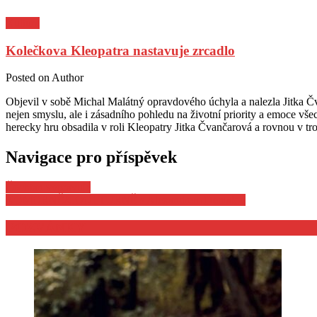
Kultura
Kolečkova Kleopatra nastavuje zrcadlo
Posted on
Author
Objevil v sobě Michal Malátný opravdového úchyla a nalezla Jitka Č
nejen smyslu, ale i zásadního pohledu na životní priority a emoce vš
herecky hru obsadila v roli Kleopatry Jitka Čvančarová a rovnou v tr
Navigace pro příspěvek
Čochtan vypravuje
KOMORNĚ/COOLTURNĚ s Alexandrem Hemalou
POZVÁNKY