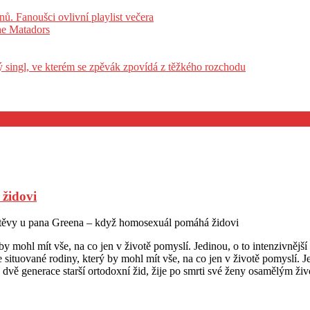
ů. Fanoušci ovlivní playlist večera
he Matadors
vý singl, ve kterém se zpěvák zpovídá z těžkého rozchodu
židovi
těvy u pana Greena – když homosexuál pomáhá židovi
y mohl mít vše, na co jen v životě pomyslí. Jedinou, o to intenzivnějš
ituované rodiny, který by mohl mít vše, na co jen v životě pomyslí. Je
 dvě generace starší ortodoxní žid, žije po smrti své ženy osamělým ži