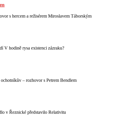
ým
ovor s hercem a režisérem Miroslavem Táborským
dí V hodině rysa existenci zázraku?
t ochotníkův – rozhovor s Petrem Bendlem
lo v Řeznické představilo Relativitu