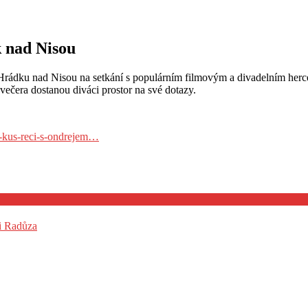
 nad Nisou
 Hrádku nad Nisou na setkání s populárním filmovým a divadelním he
ečera dostanou diváci prostor na své dotazy.
a-kus-reci-s-ondrejem…
 i Radůza