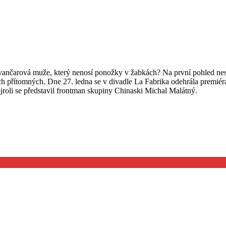
vančarová muže, který nenosí ponožky v žabkách? Na první pohled nesm
ech přítomných. Dne 27. ledna se v divadle La Fabrika odehrála premiér
ojroli se představil frontman skupiny Chinaski Michal Malátný.