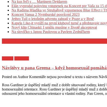
Na kus řeči s … Martinem Dejdarem
Elán vyprodal polovinu vstupenek na Koncert pre Vaša za 15 dn
Na Radima Hladíka ve Struhařově vzpomenou Blue Effect i T
Koncert Vanua 2 Nymburské posvícení 2023
Jethro Tull o letošním adventu zahrají v Praze a v Brně
Kapela Like-it vyráží na první klubové turné a představuje no
Nový klip Chinaski: I smůlu musíme v životě akceptovat
Na slovíčko s Janou Paulovou a Pavlem Zedníčkem
KULTURA
Kultura
Z archivu
Návštěvy u pana Greena – když homosexuál pomáhá 
Posted on
Author
Komentáře nejsou povolené
u textu s názvem Návš
Ross Gardiner je úspěšný mladý muž z dobře situované rodiny, který b
homosexuální orientace. Ross Gardiner je úspěšný mladý muž z dobře s
odsouzení jeho homosexuální orientace u vlastní rodiny. Pan Green, o