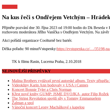
Pozvánky
Na kus řeči s Ondřejem Vetchým – Hrádek
Přijměte pozvání dne 30. října 2023 od 19:00 hodin do Dk Beseda v
rozhovoru moderátora Jiřího Vaníčka s Ondřejem Vetchým. Na závěr v
Akci pořádá organizace Coolturně bez bariér.
Délka pořadu: 90 minutVstupenky:
https://evstupenka.cz/…/35198-n
TK k filmu Rasin, Lucerna Praha, 2.10.2018
NEJNOVĚJŠÍ PŘÍSPĚVKY
Malina Brothers vydávají první autorské album. Texty přispěla
Videoklipy Karin Ann bodovaly v USA i Cannes
Koncert Bonnie Tyler a Chris Norman
Křest nové knihy GUMP: JSME DVOJKA, autor Filip Rožek
The String Revolution spojili síly s Tommy Emmanuelem
Žalman a spol
Vánoční koncert Leony Machálkové s kapelou