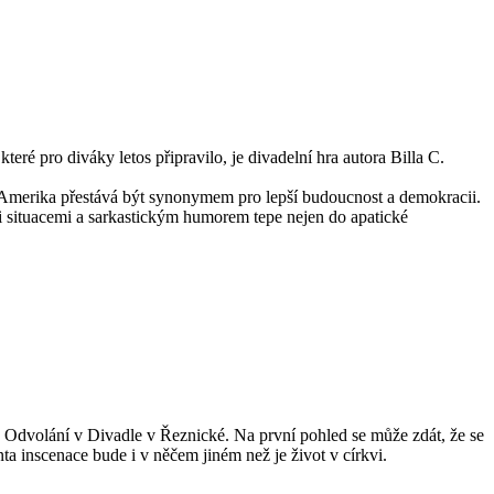
ré pro diváky letos připravilo, je divadelní hra autora Billa C.
 Amerika přestává být synonymem pro lepší budoucnost a demokracii.
mi situacemi a sarkastickým humorem tepe nejen do apatické
ry Odvolání v Divadle v Řeznické. Na první pohled se může zdát, že se
ta inscenace bude i v něčem jiném než je život v církvi.