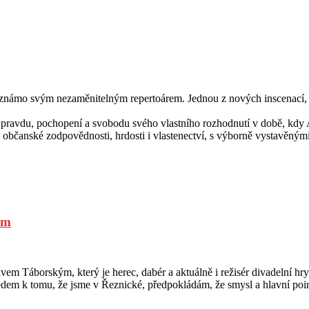
 známo svým nezaměnitelným repertoárem. Jednou z nových inscenací, kte
 pravdu, pochopení a svobodu svého vlastního rozhodnutí v době, kdy
k občanské zodpovědnosti, hrdosti i vlastenectví, s výborně vystavěný
ým
lavem Táborským, který je herec, dabér a aktuálně i režisér divadelní h
hledem k tomu, že jsme v Řeznické, předpokládám, že smysl a hlavní poin