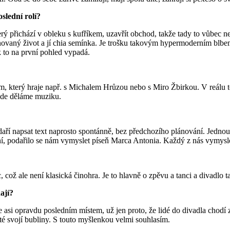
slední rolí?
 přichází v obleku s kufříkem, uzavřít obchod, takže tady to vůbec neb
novaný život a jí chia semínka. Je trošku takovým hypermoderním blb
k to na první pohled vypadá.
 který hraje např. s Michalem Hrůzou nebo s Miro Žbirkou. V reálu to 
 kde děláme muziku.
daří napsat text naprosto spontánně, bez předchozího plánování. Jedno
plní, podařilo se nám vymyslet píseň Marca Antonia. Každý z nás vymysle
, což ale není klasická činohra. Je to hlavně o zpěvu a tanci a divadl
ají?
 asi opravdu posledním místem, už jen proto, že lidé do divadla chodí 
 té svojí bubliny. S touto myšlenkou velmi souhlasím.