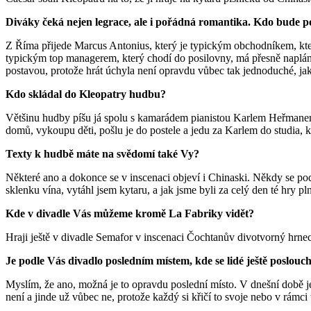
Diváky čeká nejen legrace, ale i pořádná romantika. Kdo bude po
Z Říma přijede Marcus Antonius, který je typickým obchodníkem, který
typickým top managerem, který chodí do posilovny, má přesně naplá
postavou, protože hrát úchyla není opravdu vůbec tak jednoduché, ja
Kdo skládal do Kleopatry hudbu?
Většinu hudby píšu já spolu s kamarádem pianistou Karlem Heřmanem,
domů, vykoupu děti, pošlu je do postele a jedu za Karlem do studia,
Texty k hudbě máte na svědomí také Vy?
Některé ano a dokonce se v inscenaci objeví i Chinaski. Někdy se po
sklenku vína, vytáhl jsem kytaru, a jak jsme byli za celý den té hry 
Kde v divadle Vás můžeme kromě La Fabriky vidět?
Hraji ještě v divadle Semafor v inscenaci Čochtanův divotvorný hrnec
Je podle Vás divadlo posledním místem, kde se lidé ještě poslouch
Myslím, že ano, možná je to opravdu poslední místo. V dnešní době je
není a jinde už vůbec ne, protože každý si křičí to svoje nebo v rámci