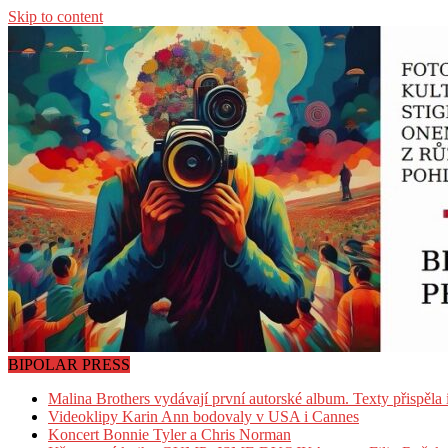
Skip to content
BIPOLAR PRESS
Malina Brothers vydávají první autorské album. Texty přispěla
Videoklipy Karin Ann bodovaly v USA i Cannes
Koncert Bonnie Tyler a Chris Norman