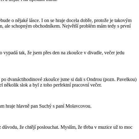
ude o nějaké lásce. I on se hraje docela dobře, protože je takovým
em, ale schopným obchodníkem. Největší problém mám tedy s první
vypadá tak, že jsem přes den na zkoušce v divadle, večer jedu
u po dvanáctihodinové zkoušce jsme si dali s Ondrou (pozn. Pavelkou)
l několik slok a byl z toho perfektní pracovní večer.
o tam hraje hlavně pan Suchý s paní Molavcovou.
z důvodu, že chtějí poslouchat. Myslím, že třeba v muzice už to moc