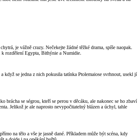
 i chytrá, je vážně crazy. Nečekejte žádné těžké drama, spíše naopak.
d k rozdělení Egypta, Bithýnie a Numidie.
 a když se jedna z nich pokusila tatínka Ptolemaiose svrhnout, usekl jí
ko brácha se ségrou, kteří se perou v děcáku, ale nakonec se ho zbaví
a. Jelikož je ale naprosto nevypočitatelný blázen a úchyl, tahle
 přímo na tělo a vše je jasně dané. Příkladem může být scéna, kdy
vět a dojde i na opékání buřtů.