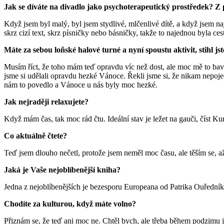
Jak se díváte na divadlo jako psychoterapeutický prostředek? Z 
Když jsem byl malý, byl jsem stydlivé, mlčenlivé dítě, a když jsem n
skrz cizí text, skrz písničky nebo básničky, takže to najednou byla ce
Máte za sebou loňské halové turné a nyní spoustu aktivit, stihl j
Musím říct, že toho mám teď opravdu víc než dost, ale moc mě to baví
jsme si udělali opravdu hezké Vánoce. Řekli jsme si, že nikam nepojed
nám to povedlo a Vánoce u nás byly moc hezké.
Jak nejraději relaxujete?
Když mám čas, tak moc rád čtu. Ideální stav je ležet na gauči, číst Ku
Co aktuálně čtete?
Teď jsem dlouho nečetl, protože jsem neměl moc času, ale těším se,
Jaká je Vaše nejoblíbenější kniha?
Jedna z nejoblíbenějších je bezesporu Europeana od Patrika Ouřední
Chodíte za kulturou, když máte volno?
Přiznám se, že teď ani moc ne. Chtěl bych, ale třeba během podzimu 