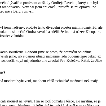
am mého bývalého profesora ze školy Ondřeje Pavelku, který tam byl s
t hrát divadlo. Neváhal jsem ani chvíli, protože se mi opravdu po
 pro mě a Báru vymyslí.
l jsem nadšený, protože tento divadelní prostor mám hrozně rád, ale
 roku mi skutečně Ondra zavolal a sdělil, že hra má název Kleopatra.
zkoušet v Rubínu.
ivadlo soustředit. Dohodli jsme se proto, že premiéru odložíme,
šleli jsme, jak s danou situací naložíme, zda budeme zase čekat, až
rozloučil, když mi jednoho dne zavolal Petr Kolečko. Říkal, že Jitce
bín?
rý má moderní vybavení, mnohem větší technické možnosti než malý
li zkoušet na jevišti. Hra se rodí pomalu a těžce, ale myslím, že je
ž moc není. Musíme mít ještě dvě technické zkoušky na světla a na