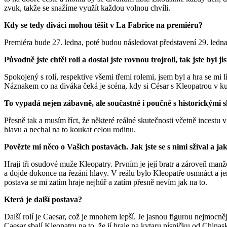
zvuk, takže se snažíme využít každou volnou chvíli.
Kdy se tedy diváci mohou těšit v La Fabrice na premiéru?
Premiéra bude 27. ledna, poté budou následovat představení 29. ledna,
Původně jste chtěl roli a dostal jste rovnou trojroli, tak jste byl 
Spokojený s rolí, respektive všemi třemi rolemi, jsem byl a hra se mi 
Náznakem co na diváka čeká je scéna, kdy si César s Kleopatrou v ku
To vypadá nejen zábavně, ale součastně i poučně s historickými 
Přesně tak a musím říct, že některé reálné skutečnosti včetně incestu v
hlavu a nechal na to koukat celou rodinu.
Povězte mi něco o Vašich postavách. Jak jste se s nimi sžíval a ja
Hraji tři osudové muže Kleopatry. Prvním je její bratr a zároveň manž
a dojde dokonce na řezání hlavy. V reálu bylo Kleopatře osmnáct a je
postava se mi zatím hraje nejhůř a zatím přesně nevím jak na to.
Která je další postava?
Další rolí je Caesar, což je mnohem lepší. Je jasnou figurou nejmocně
Caesar sbalí Kleopatru na to, že jí hraje na kytaru písničku od Chinask