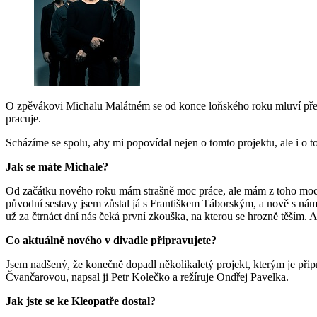
O zpěvákovi Michalu Malátném se od konce loňského roku mluví předev
pracuje.
Scházíme se spolu, aby mi popovídal nejen o tomto projektu, ale i o to
Jak se máte Michale?
Od začátku nového roku mám strašně moc práce, ale mám z toho moc d
původní sestavy jsem zůstal já s Františkem Táborským, a nově s námi
už za čtrnáct dní nás čeká první zkouška, na kterou se hrozně těším. 
Co aktuálně nového v divadle připravujete?
Jsem nadšený, že konečně dopadl několikaletý projekt, kterým je přip
Čvančarovou, napsal ji Petr Kolečko a režíruje Ondřej Pavelka.
Jak jste se ke Kleopatře dostal?