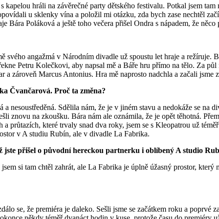
sme s kapelou hráli na závěrečné party dětského festivalu. Potkal jsem t
ovídali u sklenky vína a položil mi otázku, zda bych zase nechtěl začí
raje Bára Poláková a ještě toho večera přišel Ondra s nápadem, že něco
ě svého angažmá v Národním divadle už spoustu let hraje a režíruje. By
e řekne Petru Kolečkovi, aby napsal mě a Báře hru přímo na tělo. Za půl
esar a zároveň Marcus Antonius. Hra mě naprosto nadchla a začali jsme 
itka Čvančarová. Proč ta změna?
vá a nesoustředěná. Sdělila nám, že je v jiném stavu a nedokáže se na d
ešli znovu na zkoušku. Bára nám ale oznámila, že je opět těhotná. Přemý
 průtazích, které trvaly snad dva roky, jsem se s Kleopatrou už téměř 
rostor v A studiu Rubín, ale v divadle La Fabrika.
yž jste přišel o původní hereckou partnerku i oblíbený A studio Ru
sem si tam chtěl zahrát, ale La Fabrika je úplně úžasný prostor, kte
lo se, že premiéra je daleko. Sešli jsme se začátkem roku a poprvé zača
dokonce někdy téměř dvanáct hodin v kuse, protože času do premiéry u