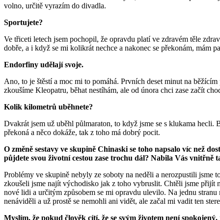
volno, určitě vyrazím do divadla.
Sportujete?
Ve třiceti letech jsem pochopil, že opravdu platí ve zdravém těle zdr
dobře, a i když se mi kolikrát nechce a nakonec se překonám, mám pa
Endorfiny udělají svoje.
Ano, to je štěstí a moc mi to pomáhá. Prvních deset minut na běžícím 
zkoušíme Kleopatru, běhat nestíhám, ale od února chci zase začít cho
Kolik kilometrů uběhnete?
Dvakrát jsem už uběhl půlmaraton, to když jsme se s klukama hecli. B
překoná a něco dokáže, tak z toho má dobrý pocit.
O změně sestavy ve skupině Chinaski se toho napsalo víc než dost,
půjdete svou životní cestou zase trochu dál? Nabila Vás vnitřně 
Problémy ve skupině nebyly ze soboty na neděli a nerozpustili jsme to n
zkoušeli jsme najít východisko jak z toho vybruslit. Chtěli jsme přijít
nové lidi a určitým způsobem se mi opravdu ulevilo. Na jednu stranu m
nenáviděli a už prostě se nemohli ani vidět, ale začal mi vadit ten ster
Myslím, že pokud člověk cítí, že se svým životem není spokojený,