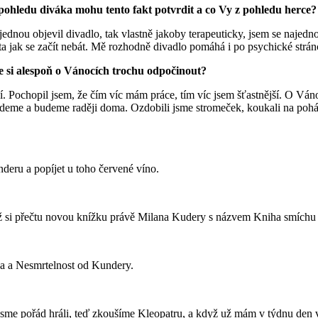
pohledu diváka mohu tento fakt potvrdit a co Vy z pohledu herce?
ajednou objevil divadlo, tak vlastně jakoby terapeuticky, jsem se naje
sta jak se začít nebát. Mě rozhodně divadlo pomáhá i po psychické strán
ste si alespoň o Vánocích trochu odpočinout?
. Pochopil jsem, že čím víc mám práce, tím víc jsem šťastnější. O Váno
eme a budeme raději doma. Ozdobili jsme stromeček, koukali na pohádky,
nderu a popíjet u toho červené víno.
 až si přečtu novou knížku právě Milana Kudery s názvem Kniha smích
ka a Nesmrtelnost od Kundery.
jsme pořád hráli, teď zkoušíme Kleopatru, a když už mám v týdnu den 