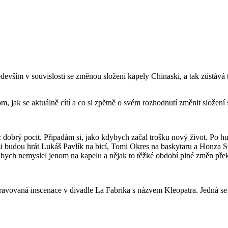
ším v souvislosti se změnou složení kapely Chinaski, a tak zůstává tr
m, jak se aktuálně cítí a co si zpětně o svém rozhodnutí změnit složení
obrý pocit. Připadám si, jako kdybych začal trošku nový život. Po hu
 budou hrát Lukáš Pavlík na bicí, Tomi Okres na baskytaru a Honza Ste
Abych nemyslel jenom na kapelu a nějak to těžké období plné změn překo
ravovaná inscenace v divadle La Fabrika s názvem Kleopatra. Jedná se o