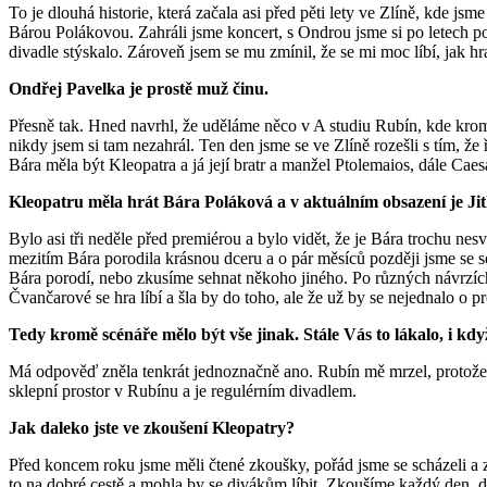
To je dlouhá historie, která začala asi před pěti lety ve Zlíně, kde j
Bárou Polákovou. Zahráli jsme koncert, s Ondrou jsme si po letech pop
divadle stýskalo. Zároveň jsem se mu zmínil, že se mi moc líbí, jak h
Ondřej Pavelka je prostě muž činu.
Přesně tak. Hned navrhl, že uděláme něco v A studiu Rubín, kde krom
nikdy jsem si tam nezahrál. Ten den jsme se ve Zlíně rozešli s tím, ž
Bára měla být Kleopatra a já její bratr a manžel Ptolemaios, dále Ca
Kleopatru měla hrát Bára Poláková a v aktuálním obsazení je J
Bylo asi tři neděle před premiérou a bylo vidět, že je Bára trochu nes
mezitím Bára porodila krásnou dceru a o pár měsíců později jsme se s
Bára porodí, nebo zkusíme sehnat někoho jiného. Po různých návrzích a
Čvančarové se hra líbí a šla by do toho, ale že už by se nejednalo o p
Tedy kromě scénáře mělo být vše jinak. Stále Vás to lákalo, i kd
Má odpověď zněla tenkrát jednoznačně ano. Rubín mě mrzel, protože j
sklepní prostor v Rubínu a je regulérním divadlem.
Jak daleko jste ve zkoušení Kleopatry?
Před koncem roku jsme měli čtené zkoušky, pořád jsme se scházeli a zdá
to na dobré cestě a mohla by se divákům líbit. Zkoušíme každý den, 