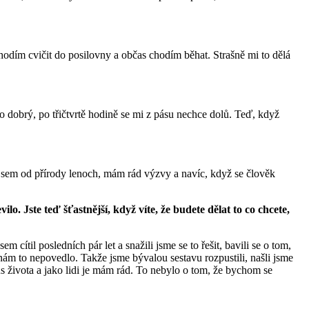
chodím cvičit do posilovny a občas chodím běhat. Strašně mi to dělá
to dobrý, po třičtvrtě hodině se mi z pásu nechce dolů. Teď, když
ž jsem od přírody lenoch, mám rád výzvy a navíc, když se člověk
. Jste teď šťastnější, když víte, že budete dělat to co chcete,
cítil posledních pár let a snažili jsme se to řešit, bavili se o tom,
e nám to nepovedlo. Takže jsme bývalou sestavu rozpustili, našli jsme
us života a jako lidi je mám rád. To nebylo o tom, že bychom se