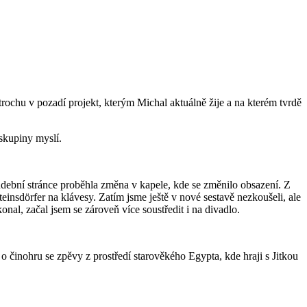
ochu v pozadí projekt, kterým Michal aktuálně žije a na kterém tvrdě
 skupiny myslí.
dební stránce proběhla změna v kapele, kde se změnilo obsazení. Z
insdörfer na klávesy. Zatím jsme ještě v nové sestavě nezkoušeli, ale
nal, začal jsem se zároveň více soustředit i na divadlo.
 činohru se zpěvy z prostředí starověkého Egypta, kde hraji s Jitkou