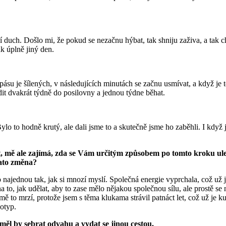
aví duch. Došlo mi, že pokud se nezačnu hýbat, tak shniju zaživa, a tak 
k úplně jiný den.
pásu je šílených, v následujících minutách se začnu usmívat, a když je 
dit dvakrát týdně do posilovny a jednou týdne běhat.
ylo to hodně krutý, ale dali jsme to a skutečně jsme ho zaběhli. I kdy
 mě ale zajímá, zda se Vám určitým způsobem po tomto kroku ulevilo
tato změna?
ajednou tak, jak si mnozí myslí. Společná energie vyprchala, což už jsem 
 na to, jak udělat, aby to zase mělo nějakou společnou sílu, ale prostě s
ě to mrzí, protože jsem s těma klukama strávil patnáct let, což už je k
eotyp.
 měl by sebrat odvahu a vydat se jinou cestou.