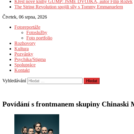
Křest nové knihy GUMP: JSME DVOJKA, autor Filip Rožek
The String Revolution spojili síly s Tommy Emmanuelem
Čtvrtek, 06 srpna, 2026
Fotoreportáže
Fotoslužby
Foto portfolio
Rozhovory
Kultura
Pozvánky
Psychika/Stigma
Spolupráce
Kontakt
Vyhledávání
Povídání s frontmanem skupiny Chinaski