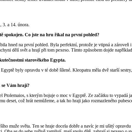
 3. a 14. února.
jistě spokojen. Co jste na hru říkal na první pohled?
líbila hned na první pohled. Byla perfektní, protože je vtipná a zároveň
chyni dělí svět a hrají při tom pexeso. Tímto způsobem dojde napříkla
skutečnostmi starověkého Egypta.
 Egyptě byly opravdu v té době šílené. Kleopatra měla dvě starší sestry,
k se Vám hrají?
el Ptolemaios, s kterým bojuje o moc v Egyptě. Ze začátku to vypadá ja
mu deset, což hrát nemůžeme, a tak ho hraji jako rozmazleného pubescent
jšího muže světa. Ten se hraje docela dobře a navíc je mi ušitý opravdu
i. Oba se do sebe zuřivě zamilují, mají spolu dítě, zahrají si pexeso o s