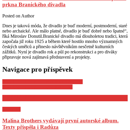
prkna Branického divadla
Posted on
Author
Dnes je taková móda, že divadlo je buď moderní, postmoderní, staré
nebo archaické. Ale málo platné, divadlo je buď dobré nebo špatné“,
říká Miroslav Donutil.Branické divadlo má dlouholetou tradici, která
započala již roku 1925 a během které hostilo mnoho významných
českých umělců a přineslo návštěvníkům nesčetně kulturních
zážitků. Nyní je divadlo rok a půl po rekonstrukci a pro diváky
připravuje nová zajímavá představení a projekty.
Navigace pro příspěvek
Fotoobraz na dřevě – pampeliška 40×40 cm
Fotoobraz na dřevě – socha 60×80 cm
POZVÁNKY
Pozvánky
Malina Brothers vydávají první autorské album.
Texty přispěla i Radůza