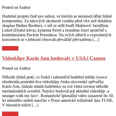
Posted on
Author
Hudební projekt čistě pro radost, ve kterém se nemusejí dělat žádné
kompromisy. Za takových okolností vznikla před více než dekádou
skupina Malina Brothers, v níž se sešli bratři Malinové: bendžista
Luboš (Druhá tráva), kytarista Pavel a houslista Josef společně s
kontrabasistou Pavlem Peroutkou. Na svých albech a vyprodaných
koncertech se s lehkostí věnovali převážně převzatému […]
Pozvánky
Videoklipy Karin Ann bodovaly v USA i Cannes
Posted on
Author
Několik týdnů poté, co česká i zahraniční hudební média vysoce
ohodnotila poslední dva videoklipy česko-slovenské zpěvačky
Karin Ann, získala mladá hudebnice za svá videa rovnou několik
mezinárodních ocenění. Nejvíce bodoval její aktuální videoklip ,a
stranger with my face‘. Romantické špionážní video zasazené do 50.
let minulého století natočilo v Praze americké režisérské duo TUSK.
V hlavních rolích […]
Pozvánky