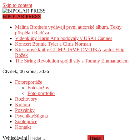
Skip to content
BIPOLAR PRESS
Malina Brothers vydávají první autorské album. Texty
přispěla i Radůza
Videoklipy Karin Ann bodovaly v USA i Cannes
Koncert Bonnie Tyler a Chris Norman
Křest nové knihy GUMP: JSME DVOJKA, autor Filip
Rožek
The String Revolution spojili síly s Tommy Emmanuelem
Čtvrtek, 06 srpna, 2026
Fotoreportáže
Fotoslužby
Foto portfolio
Rozhovory
Kultura
Pozvánky
Psychika/Stigma
Spolupráce
Kontakt
Vyhledávání