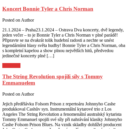
Koncert Bonnie Tyler a Chris Norman
Posted on
Author
21.1.2024 – Praha23.1.2024 – Ostrava Dva koncerty, dvě legendy,
jeden večer – to je Bonnie Tyler a Chris Norman v plné parádě!
Připravte se na dvakrát tolik hudební radosti a nechte se unést
legendárními hlasy světa hudby! Bonnie Tyler a Chris Norman, oba
s kompletní kapelou a show plnou největších hitů, předvedou
jedinečné koncerty plné […]
Pozvánky
The String Revolution spojili síly s Tommy
Emmanuelem
Posted on
Author
Jejich předělávku Folsom Prison z repertoáru Johnnyho Cashe
produkkoval Cashův syn. Instrumentální kytarové trio z Los
Angeles The String Revolution a fenomenální australský kytarista
Tommy Emmanuel spojili své síly při nahrávání klasiky Johnnyho
Cashe Folsom Prison Blues. Na vznik skladby dohlížel producent