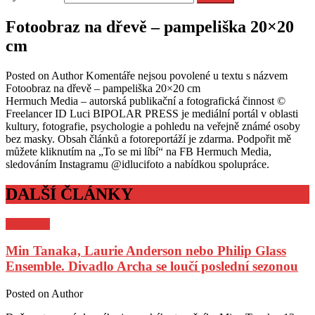
Fotoobraz na dřevě – pampeliška 20×20
cm
Posted on
Author
Komentáře nejsou povolené
u textu s názvem
Fotoobraz na dřevě – pampeliška 20×20 cm
Hermuch Media – autorská publikační a fotografická činnost ©
Freelancer ID Luci BIPOLAR PRESS je mediální portál v oblasti
kultury, fotografie, psychologie a pohledu na veřejně známé osoby
bez masky. Obsah článků a fotoreportáží je zdarma. Podpořit mě
můžete kliknutím na „To se mi líbí“ na FB Hermuch Media,
sledováním Instagramu @idlucifoto a nabídkou spolupráce.
DALŠÍ ČLÁNKY
Pozvánky
Min Tanaka, Laurie Anderson nebo Philip Glass
Ensemble. Divadlo Archa se loučí poslední sezonou
Posted on
Author