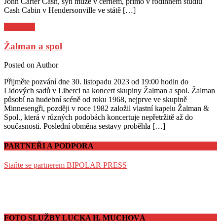
John Carter Cash, syn muže v černém, přímo v rodinném studiu
Cash Cabin v Hendersonville ve státě […]
Pozvánky
Žalman a spol
Posted on
Author
Přijměte pozvání dne 30. listopadu 2023 od 19:00 hodin do
Lidových sadů v Liberci na koncert skupiny Žalman a spol. Žalman
působí na hudební scéně od roku 1968, nejprve ve skupině
Minnesengři, později v roce 1982 založil vlastní kapelu Žalman &
Spol., která v různých podobách koncertuje nepřetržitě až do
současnosti. Poslední obměna sestavy proběhla […]
PARTNEŘI A PODPORA
Staňte se partnerem BIPOLAR PRESS
FOTO SLUŽBY LUCKA H. MUCHOVÁ