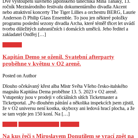
Dvě vystoupení slavného japonského tanečníka Mina Tanaky, 13.
ročník Mezinárodního festivalu dokumentárního divadla Akcent
nebo atraktivní koncerty The Tiger Lillies a orchestru BERG, Laurie
Anderson či Philip Glass Ensemble. To jsou jen některé položky
programu poslední sezony divadla Archa, které téměř třicet let uvádí
tvorbu důležitých zahraničních i domácích umělců. Jeho ředitel a
zakladatel Ondřej […]
Pozvánky
Kapitán Demo se oženil. Svatební afterparty
proběhne v květnu v O2 areně.
Posted on
Author
Dlouho očekávaný křest alba Mistr Světa Všeho česko-italského
magnáta Kapitána Dema proběhne 13. 5. 2023 v O2 areně.
Vstupenky jsou v prodeji v oficiálních sítích Ticketmaster a
Ticketportal. „Po dlouhém pátrání a několika inspekcích jsem zjistil,
že v O2 universu není kostka, skyboxy ani ledová hrací plocha, a že
se tam vejde jen 150 koní. Na […]
Kultura
Rozhovory/Podcasty
Z archivu
Na kus řeči s Miroslavem Donutilem se vrací zpět na