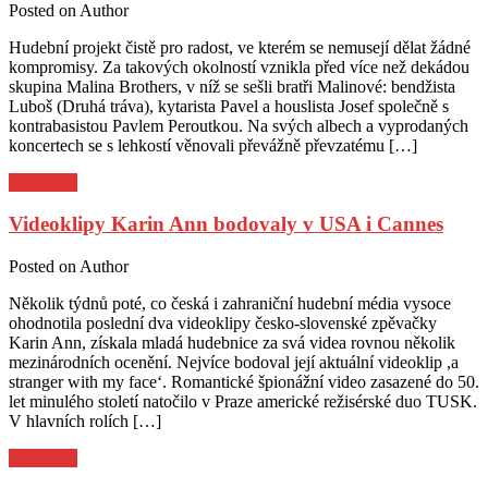
Posted on
Author
Hudební projekt čistě pro radost, ve kterém se nemusejí dělat žádné
kompromisy. Za takových okolností vznikla před více než dekádou
skupina Malina Brothers, v níž se sešli bratři Malinové: bendžista
Luboš (Druhá tráva), kytarista Pavel a houslista Josef společně s
kontrabasistou Pavlem Peroutkou. Na svých albech a vyprodaných
koncertech se s lehkostí věnovali převážně převzatému […]
Pozvánky
Videoklipy Karin Ann bodovaly v USA i Cannes
Posted on
Author
Několik týdnů poté, co česká i zahraniční hudební média vysoce
ohodnotila poslední dva videoklipy česko-slovenské zpěvačky
Karin Ann, získala mladá hudebnice za svá videa rovnou několik
mezinárodních ocenění. Nejvíce bodoval její aktuální videoklip ,a
stranger with my face‘. Romantické špionážní video zasazené do 50.
let minulého století natočilo v Praze americké režisérské duo TUSK.
V hlavních rolích […]
Pozvánky