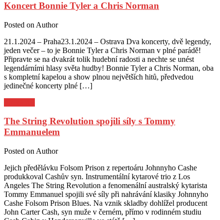
Koncert Bonnie Tyler a Chris Norman
Posted on
Author
21.1.2024 – Praha23.1.2024 – Ostrava Dva koncerty, dvě legendy,
jeden večer – to je Bonnie Tyler a Chris Norman v plné parádě!
Připravte se na dvakrát tolik hudební radosti a nechte se unést
legendárními hlasy světa hudby! Bonnie Tyler a Chris Norman, oba
s kompletní kapelou a show plnou největších hitů, předvedou
jedinečné koncerty plné […]
Pozvánky
The String Revolution spojili síly s Tommy
Emmanuelem
Posted on
Author
Jejich předělávku Folsom Prison z repertoáru Johnnyho Cashe
produkkoval Cashův syn. Instrumentální kytarové trio z Los
Angeles The String Revolution a fenomenální australský kytarista
Tommy Emmanuel spojili své síly při nahrávání klasiky Johnnyho
Cashe Folsom Prison Blues. Na vznik skladby dohlížel producent
John Carter Cash, syn muže v černém, přímo v rodinném studiu