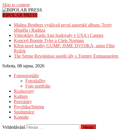
Skip to content
BIPOLAR PRESS
Malina Brothers vydávají první autorské album. Texty
přispěla i Radůza
Videoklipy Karin Ann bodovaly v USA i Cannes
Koncert Bonnie Tyler a Chris Norman
Křest nové knihy GUMP: JSME DVOJKA, autor Filip
Rožek
The String Revolution spojili síly s Tommy Emmanuelem
Sobota, 08 srpna, 2026
Fotoreportáže
Fotoslužby
Foto portfolio
Rozhovory
Kultura
Pozvánky
Psychika/Stigma
Spolupráce
Kontakt
Vyhledávání