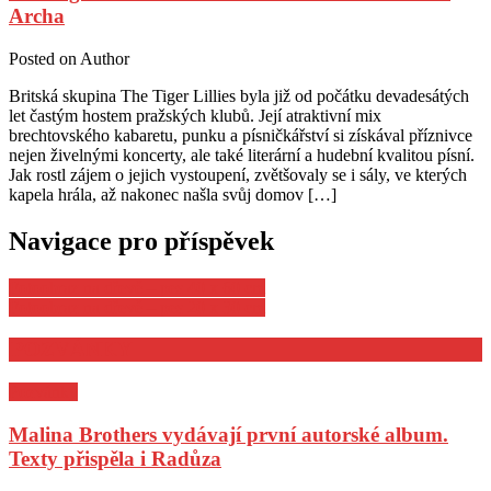
Archa
Posted on
Author
Britská skupina The Tiger Lillies byla již od počátku devadesátých
let častým hostem pražských klubů. Její atraktivní mix
brechtovského kabaretu, punku a písničkářství si získával příznivce
nejen živelnými koncerty, ale také literární a hudební kvalitou písní.
Jak rostl zájem o jejich vystoupení, zvětšovaly se i sály, ve kterých
kapela hrála, až nakonec našla svůj domov […]
Navigace pro příspěvek
Fotoobraz na dřevě – pes 40 x 60 cm
Fotoobraz na dřevě – pes 20 x 30 cm
POZVÁNKY
Pozvánky
Malina Brothers vydávají první autorské album.
Texty přispěla i Radůza