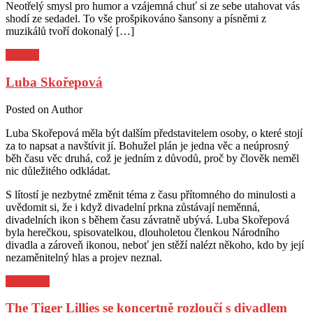
Neotřelý smysl pro humor a vzájemná chuť si ze sebe utahovat vás
shodí ze sedadel. To vše prošpikováno šansony a písněmi z
muzikálů tvoří dokonalý […]
Kultura
Luba Skořepová
Posted on
Author
Luba Skořepová měla být dalším představitelem osoby, o které stojí
za to napsat a navštívit jí. Bohužel plán je jedna věc a neúprosný
běh času věc druhá, což je jedním z důvodů, proč by člověk neměl
nic důležitého odkládat.
S lítostí je nezbytné změnit téma z času přítomného do minulosti a
uvědomit si, že i když divadelní prkna zůstávají neměnná,
divadelních ikon s během času závratně ubývá. Luba Skořepová
byla herečkou, spisovatelkou, dlouholetou členkou Národního
divadla a zároveň ikonou, neboť jen stěží nalézt někoho, kdo by její
nezaměnitelný hlas a projev neznal.
Pozvánky
The Tiger Lillies se koncertně rozloučí s divadlem