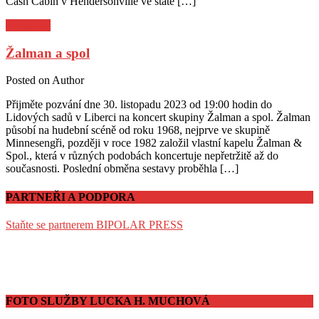
Cash Cabin v Hendersonville ve státě […]
Pozvánky
Žalman a spol
Posted on
Author
Přijměte pozvání dne 30. listopadu 2023 od 19:00 hodin do
Lidových sadů v Liberci na koncert skupiny Žalman a spol. Žalman
působí na hudební scéně od roku 1968, nejprve ve skupině
Minnesengři, později v roce 1982 založil vlastní kapelu Žalman &
Spol., která v různých podobách koncertuje nepřetržitě až do
současnosti. Poslední obměna sestavy proběhla […]
PARTNEŘI A PODPORA
Staňte se partnerem BIPOLAR PRESS
FOTO SLUŽBY LUCKA H. MUCHOVÁ