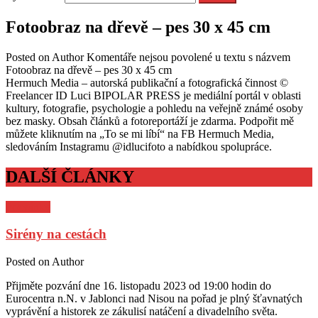
Fotoobraz na dřevě – pes 30 x 45 cm
Posted on
Author
Komentáře nejsou povolené
u textu s názvem
Fotoobraz na dřevě – pes 30 x 45 cm
Hermuch Media – autorská publikační a fotografická činnost ©
Freelancer ID Luci BIPOLAR PRESS je mediální portál v oblasti
kultury, fotografie, psychologie a pohledu na veřejně známé osoby
bez masky. Obsah článků a fotoreportáží je zdarma. Podpořit mě
můžete kliknutím na „To se mi líbí“ na FB Hermuch Media,
sledováním Instagramu @idlucifoto a nabídkou spolupráce.
DALŠÍ ČLÁNKY
Pozvánky
Sirény na cestách
Posted on
Author
Přijměte pozvání dne 16. listopadu 2023 od 19:00 hodin do
Eurocentra n.N. v Jablonci nad Nisou na pořad je plný šťavnatých
vyprávění a historek ze zákulisí natáčení a divadelního světa.