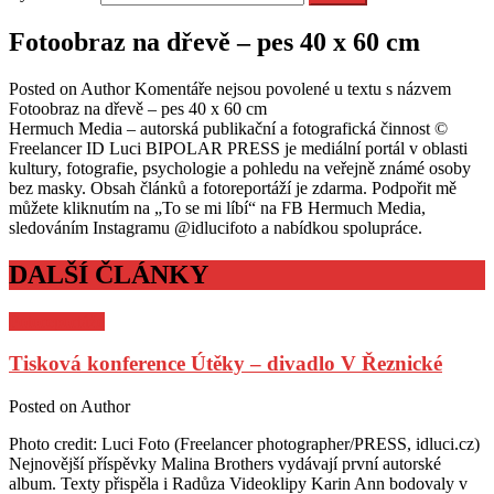
Fotoobraz na dřevě – pes 40 x 60 cm
Posted on
Author
Komentáře nejsou povolené
u textu s názvem
Fotoobraz na dřevě – pes 40 x 60 cm
Hermuch Media – autorská publikační a fotografická činnost ©
Freelancer ID Luci BIPOLAR PRESS je mediální portál v oblasti
kultury, fotografie, psychologie a pohledu na veřejně známé osoby
bez masky. Obsah článků a fotoreportáží je zdarma. Podpořit mě
můžete kliknutím na „To se mi líbí“ na FB Hermuch Media,
sledováním Instagramu @idlucifoto a nabídkou spolupráce.
DALŠÍ ČLÁNKY
Fotoreportáže
Tisková konference Útěky – divadlo V Řeznické
Posted on
Author
Photo credit: Luci Foto (Freelancer photographer/PRESS, idluci.cz)
Nejnovější příspěvky Malina Brothers vydávají první autorské
album. Texty přispěla i Radůza Videoklipy Karin Ann bodovaly v