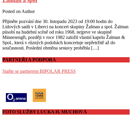
Žalman a spol
Posted on
Author
Přijměte pozvání dne 30. listopadu 2023 od 19:00 hodin do
Lidových sadů v Liberci na koncert skupiny Žalman a spol. Žalman
působí na hudební scéně od roku 1968, nejprve ve skupině
Minnesengři, později v roce 1982 založil vlastní kapelu Žalman &
Spol., která v různých podobách koncertuje nepřetržitě až do
současnosti. Poslední obměna sestavy proběhla […]
PARTNEŘI A PODPORA
Staňte se partnerem BIPOLAR PRESS
FOTO SLUŽBY LUCKA H. MUCHOVÁ