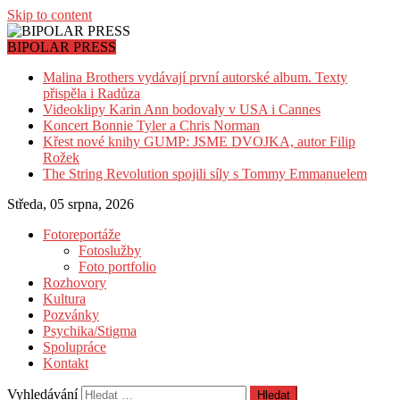
Skip to content
BIPOLAR PRESS
Malina Brothers vydávají první autorské album. Texty
přispěla i Radůza
Videoklipy Karin Ann bodovaly v USA i Cannes
Koncert Bonnie Tyler a Chris Norman
Křest nové knihy GUMP: JSME DVOJKA, autor Filip
Rožek
The String Revolution spojili síly s Tommy Emmanuelem
Středa, 05 srpna, 2026
Fotoreportáže
Fotoslužby
Foto portfolio
Rozhovory
Kultura
Pozvánky
Psychika/Stigma
Spolupráce
Kontakt
Vyhledávání