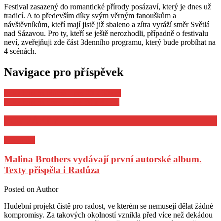
Festival zasazený do romantické přírody posázaví, který je dnes už
tradicí. A to především díky svým věrným fanouškům a
návštěvníkům, kteří mají jistě již sbaleno a zítra vyráží směr Světlá
nad Sázavou. Pro ty, kteří se ještě nerozhodli, případně o festivalu
neví, zveřejňuji zde část 3denního programu, který bude probíhat na
4 scénách.
Navigace pro příspěvek
Fotoobraz na plátně – pes 20 x 30 cm
Fotoobraz na dřevě – pes 30 x 45 cm
POZVÁNKY
Pozvánky
Malina Brothers vydávají první autorské album.
Texty přispěla i Radůza
Posted on
Author
Hudební projekt čistě pro radost, ve kterém se nemusejí dělat žádné
kompromisy. Za takových okolností vznikla před více než dekádou