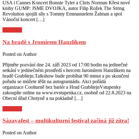
USA i Cannes Koncert Bonnie Tyler a Chris Norman Křest nové
knihy GUMP: JSME DVOJKA, autor Filip Rožek The String
Revolution spojili síly s Tommy Emmanuelem Žalman a spol
Vánoční koncert […]
Pozvánky
Na hradě s Jromírem Hanzlíkem
Posted on
Author
Přijměte pozvání dne 24. září 2023 od 17:00 hodin na jedinečné
setkání v jedinečném prostředí s hercem Jaromírem Hanzlíkem na
hradě Grabštejn.Talkshow bude probíhat 90 minut a po skončení
pořadu se můžete těšit na autogramiádu. Akci pořádá
organizace Coolturně bez bariér a Hrad GrabštejnVstupenky
zakoupíte online na www.evstupenka.cz, osobně od 22.8.2023 na
Obecní úřad Chotyně a na pokladně […]
Pozvánky
Sázavafest – multikulturní festival začíná již zítra!
Posted on
Author