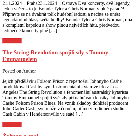
21.1.2024 – Praha23.1.2024 – Ostrava Dva koncerty, dvě legendy,
jeden večer – to je Bonnie Tyler a Chris Norman v plné parádě!
Připravte se na dvakrát tolik hudební radosti a nechte se unést
legendárními hlasy světa hudby! Bonnie Tyler a Chris Norman, oba
s kompletní kapelou a show plnou největších hitů, předvedou
jedinečné koncerty plné […]
Pozvánky
The String Revolution spojili síly s Tommy
Emmanuelem
Posted on
Author
Jejich předělávku Folsom Prison z repertoáru Johnnyho Cashe
produkkoval Cashův syn. Instrumentální kytarové trio z Los
Angeles The String Revolution a fenomenální australský kytarista
Tommy Emmanuel spojili své síly při nahrávání klasiky Johnnyho
Cashe Folsom Prison Blues. Na vznik skladby dohlížel producent
John Carter Cash, syn muže v černém, přímo v rodinném studiu
Cash Cabin v Hendersonville ve státě […]
Pozvánky