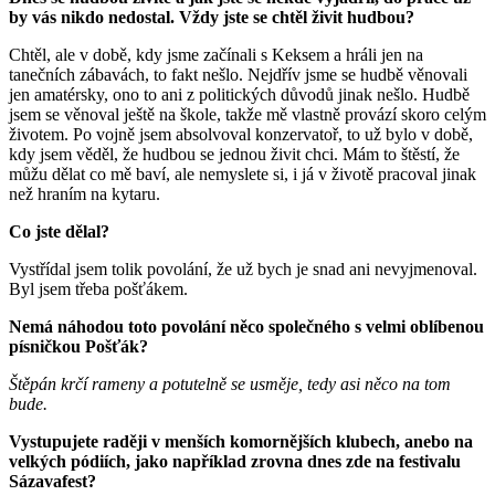
by vás nikdo nedostal. Vždy jste se chtěl živit hudbou?
Chtěl, ale v době, kdy jsme začínali s Keksem a hráli jen na
tanečních zábavách, to fakt nešlo. Nejdřív jsme se hudbě věnovali
jen amatérsky, ono to ani z politických důvodů jinak nešlo. Hudbě
jsem se věnoval ještě na škole, takže mě vlastně provází skoro celým
životem. Po vojně jsem absolvoval konzervatoř, to už bylo v době,
kdy jsem věděl, že hudbou se jednou živit chci. Mám to štěstí, že
můžu dělat co mě baví, ale nemyslete si, i já v životě pracoval jinak
než hraním na kytaru.
Co jste dělal?
Vystřídal jsem tolik povolání, že už bych je snad ani nevyjmenoval.
Byl jsem třeba pošťákem.
Nemá náhodou toto povolání něco společného s velmi oblíbenou
písničkou Pošťák?
Štěpán krčí rameny a potutelně se usměje, tedy asi něco na tom
bude.
Vystupujete raději v menších komornějších klubech, anebo na
velkých pódiích, jako například zrovna dnes zde na festivalu
Sázavafest?