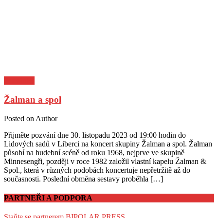
Pozvánky
Žalman a spol
Posted on
Author
Přijměte pozvání dne 30. listopadu 2023 od 19:00 hodin do
Lidových sadů v Liberci na koncert skupiny Žalman a spol. Žalman
působí na hudební scéně od roku 1968, nejprve ve skupině
Minnesengři, později v roce 1982 založil vlastní kapelu Žalman &
Spol., která v různých podobách koncertuje nepřetržitě až do
současnosti. Poslední obměna sestavy proběhla […]
PARTNEŘI A PODPORA
Staňte se partnerem BIPOLAR PRESS