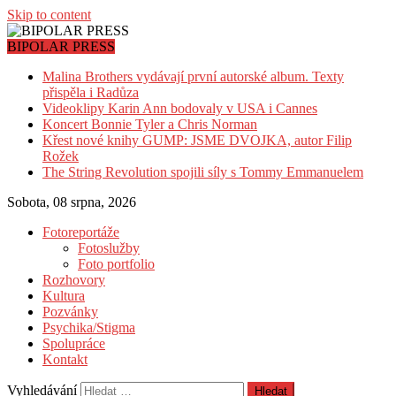
Skip to content
BIPOLAR PRESS
Malina Brothers vydávají první autorské album. Texty
přispěla i Radůza
Videoklipy Karin Ann bodovaly v USA i Cannes
Koncert Bonnie Tyler a Chris Norman
Křest nové knihy GUMP: JSME DVOJKA, autor Filip
Rožek
The String Revolution spojili síly s Tommy Emmanuelem
Sobota, 08 srpna, 2026
Fotoreportáže
Fotoslužby
Foto portfolio
Rozhovory
Kultura
Pozvánky
Psychika/Stigma
Spolupráce
Kontakt
Vyhledávání