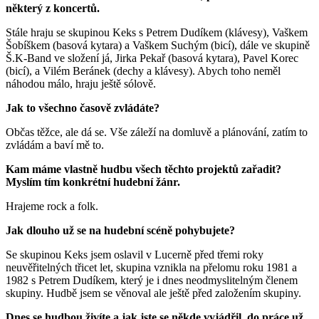
některý z koncertů.
Stále hraju se skupinou Keks s Petrem Dudíkem (klávesy), Vaškem
Šobíškem (basová kytara) a Vaškem Suchým (bicí), dále ve skupině
Š.K-Band ve složení já, Jirka Pekař (basová kytara), Pavel Korec
(bicí), a Vilém Beránek (dechy a klávesy). Abych toho neměl
náhodou málo, hraju ještě sólově.
Jak to všechno časově zvládáte?
Občas těžce, ale dá se. Vše záleží na domluvě a plánování, zatím to
zvládám a baví mě to.
Kam máme vlastně hudbu všech těchto projektů zařadit?
Myslím tím konkrétní hudební žánr.
Hrajeme rock a folk.
Jak dlouho už se na hudební scéně pohybujete?
Se skupinou Keks jsem oslavil v Lucerně před třemi roky
neuvěřitelných třicet let, skupina vznikla na přelomu roku 1981 a
1982 s Petrem Dudíkem, který je i dnes neodmyslitelným členem
skupiny. Hudbě jsem se věnoval ale ještě před založením skupiny.
Dnes se hudbou živíte a jak jste se někde vyjádřil, do práce už