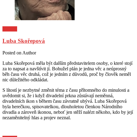
Kultura
Luba Skořepová
Posted on
Author
Luba Skořepová měla být dalším představitelem osoby, o které stojí
za to napsat a navštívit jí. Bohužel plán je jedna věc a neúprosný
běh času věc druhá, což je jedním z důvodů, proč by člověk neměl
nic důležitého odkládat.
S lítostí je nezbytné změnit téma z času přítomného do minulosti a
uvědomit si, že i když divadelní prkna zůstávají neměnná,
divadelních ikon s během času závratně ubývá. Luba Skořepová
byla herečkou, spisovatelkou, dlouholetou členkou Národního
divadla a zároveň ikonou, neboť jen stěží nalézt někoho, kdo by její
nezaměnitelný hlas a projev neznal.