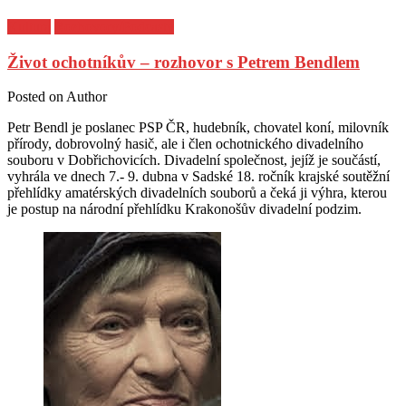
Kultura
Rozhovory/Podcasty
Život ochotníkův – rozhovor s Petrem Bendlem
Posted on
Author
Petr Bendl je poslanec PSP ČR, hudebník, chovatel koní, milovník
přírody, dobrovolný hasič, ale i člen ochotnického divadelního
souboru v Dobřichovicích. Divadelní společnost, jejíž je součástí,
vyhrála ve dnech 7.- 9. dubna v Sadské 18. ročník krajské soutěžní
přehlídky amatérských divadelních souborů a čeká ji výhra, kterou
je postup na národní přehlídku Krakonošův divadelní podzim.