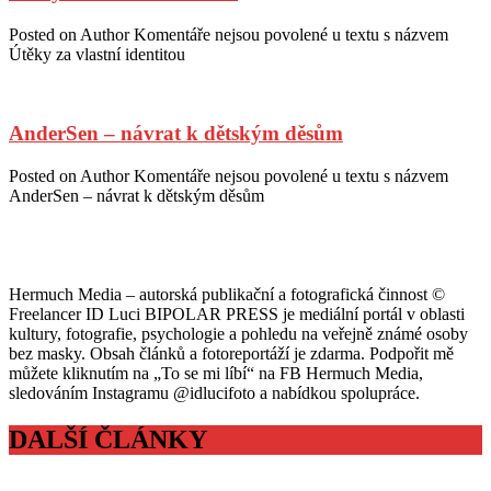
Posted on
Author
Komentáře nejsou povolené
u textu s názvem
Útěky za vlastní identitou
AnderSen – návrat k dětským děsům
Posted on
Author
Komentáře nejsou povolené
u textu s názvem
AnderSen – návrat k dětským děsům
Hermuch Media – autorská publikační a fotografická činnost ©
Freelancer ID Luci BIPOLAR PRESS je mediální portál v oblasti
kultury, fotografie, psychologie a pohledu na veřejně známé osoby
bez masky. Obsah článků a fotoreportáží je zdarma. Podpořit mě
můžete kliknutím na „To se mi líbí“ na FB Hermuch Media,
sledováním Instagramu @idlucifoto a nabídkou spolupráce.
DALŠÍ ČLÁNKY