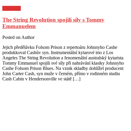
Pozvánky
The String Revolution spojili síly s Tommy
Emmanuelem
Posted on
Author
Jejich předělávku Folsom Prison z repertoáru Johnnyho Cashe
produkkoval Cashův syn. Instrumentální kytarové trio z Los
Angeles The String Revolution a fenomenální australský kytarista
Tommy Emmanuel spojili své síly při nahrávání klasiky Johnnyho
Cashe Folsom Prison Blues. Na vznik skladby dohlížel producent
John Carter Cash, syn muže v černém, přímo v rodinném studiu
Cash Cabin v Hendersonville ve státě […]