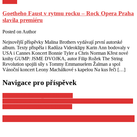
Kultura
Goetheho Faust v rytmu rocku – Rock Opera Praha
slavila premiéru
Posted on
Author
Nejnovější příspěvky Malina Brothers vydávají první autorské
album. Texty přispěla i Radůza Videoklipy Karin Ann bodovaly v
USA i Cannes Koncert Bonnie Tyler a Chris Norman Křest nové
knihy GUMP: JSME DVOJKA, autor Filip Rožek The String
Revolution spojili síly s Tommy Emmanuelem Žalman a spol
Vánoční koncert Leony Machálkové s kapelou Na kus řeči […]
Navigace pro příspěvek
Rozhovor se Stanislavem Zindulkou
Světová premiéra v Řeznické přiláká do hlediště i samotného autora
Billa C.Davise – tisková konference
POZVÁNKY