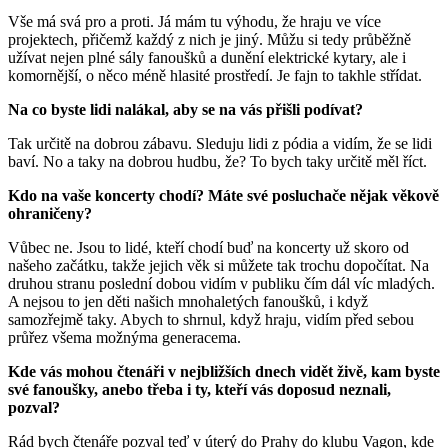
Vše má svá pro a proti. Já mám tu výhodu, že hraju ve více
projektech, přičemž každý z nich je jiný. Můžu si tedy průběžně
užívat nejen plné sály fanoušků a dunění elektrické kytary, ale i
komornější, o něco méně hlasité prostředí. Je fajn to takhle střídat.
Na co byste lidi nalákal, aby se na vás přišli podívat?
Tak určitě na dobrou zábavu. Sleduju lidi z pódia a vidím, že se lidi
baví. No a taky na dobrou hudbu, že? To bych taky určitě měl říct.
Kdo na vaše koncerty chodí? Máte své posluchače nějak věkově
ohraničeny?
Vůbec ne. Jsou to lidé, kteří chodí buď na koncerty už skoro od
našeho začátku, takže jejich věk si můžete tak trochu dopočítat. Na
druhou stranu poslední dobou vidím v publiku čím dál víc mladých.
A nejsou to jen děti našich mnohaletých fanoušků, i když
samozřejmě taky. Abych to shrnul, když hraju, vidím před sebou
průřez všema možnýma generacema.
Kde vás mohou čtenáři v nejbližších dnech vidět živě, kam byste
své fanoušky, anebo třeba i ty, kteří vás doposud neznali,
pozval?
Rád bych čtenáře pozval teď v úterý do Prahy do klubu Vagon, kde