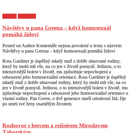
Kultura
Z archivu
Návštěvy u pana Greena – když homosexuál
pomáhá židovi
Posted on
Author
Komentáře nejsou povolené
u textu s názvem
Návštěvy u pana Greena – když homosexuál pomáhá židovi
Ross Gardiner je úspěšný mladý muž z dobře situované rodiny,
který by mohl mít vše, na co jen v životě pomyslí. Jedinou, o to
intenzivnější bolest v životě, mu způsobuje nepochopení a
odsouzení jeho homosexuální orientace. Ross Gardiner je úspěšný
mladý muž z dobře situované rodiny, který by mohl mít vše, na co
jen v životě pomyslí. Jedinou, o to intenzivnější bolest v životě, mu
způsobuje nepochopení a odsouzení jeho homosexuální orientace u
vlastní rodiny. Pan Green, o dvě generace starší ortodoxní žid, žije
po smrti své ženy osamělým životem.
Rozhovor s hercem a režisérem Miroslavem
Táborským