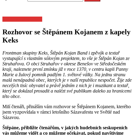
Rozhovory/Podcasty
Rozhovor se Štěpánem Kojanem z kapely
Keks
Frontman skupiny Keks, Štěpán Kojan Band i zpěvák a textař
vystupující s vlastním sólovým projektem, to vše je Štěpán Kojan ze
Struhařova. O obci Struhařov v okrese Benešov ve Středočeském
kraji, naleznete první zmínku již v roce 1370, v centru kapli Panny
Marie a žulový pomník padlým 1. světové války. Na jednu stranu
malá nenápadná obec, kterých je v naší republice nespočet. Žije zde
necelých tisíc obyvatel a právě jedním z nich je i muzikant a textař,
který se dokázal prosadit a nalézt své publikum daleko za hranicemi
této obce.
Milí čtenáři, přináším vám rozhovor se Štěpánem Kojanem, kterého
jsem vyzpovídala v rámci letošního Sázavafestu ve Světlé nad
Sázavou.
Štěpáne, přibližte čtenářům, v jakých hudebních seskupeních
vás můžeme vidět a co můžeme očekávat, pokud navštívíme