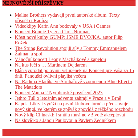
NEJNOVĚJŠÍ PŘÍSPĚVKY
Malina Brothers vydávají první autorské album. Texty
přispěla i Radůza
Videoklipy Karin Ann bodovaly v USA i Cannes
Koncert Bonnie Tyler a Chris Norman
Křest nové knihy GUMP: JSME DVOJKA, autor Filip
Rožek
The String Revolution spojili síly s Tommy Emmanuelem
Žalman a spol
Vánoční koncert Leony Machálkové s kapelou
Na kus řeči s … Martinem Dejdarem
Elán vyprodal polovinu vstupenek na Koncert pre Vaša za 15
dnů. Fanoušci ovlivní playlist večera
Na Radima Hladíka ve Struhařově vzpomenou Blue Effect i
The Matadors
Koncert Vanua 2 Nymburské posvícení 2023
Jethro Tull o letošním adventu zahrají v Praze a v Brně
Kapela Like-it vyráží na první klubové turné a představuje
nový singl, ve kterém se zpěvák zpovídá z těžkého rozchodu
Nový klip Chinaski: I smůlu musíme v životě akceptovat
Na slovíčko s Janou Paulovou a Pavlem Zedníčkem
KULTURA