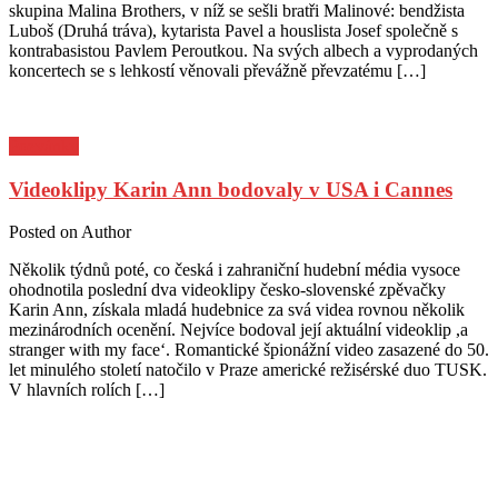
skupina Malina Brothers, v níž se sešli bratři Malinové: bendžista
Luboš (Druhá tráva), kytarista Pavel a houslista Josef společně s
kontrabasistou Pavlem Peroutkou. Na svých albech a vyprodaných
koncertech se s lehkostí věnovali převážně převzatému […]
Pozvánky
Videoklipy Karin Ann bodovaly v USA i Cannes
Posted on
Author
Několik týdnů poté, co česká i zahraniční hudební média vysoce
ohodnotila poslední dva videoklipy česko-slovenské zpěvačky
Karin Ann, získala mladá hudebnice za svá videa rovnou několik
mezinárodních ocenění. Nejvíce bodoval její aktuální videoklip ,a
stranger with my face‘. Romantické špionážní video zasazené do 50.
let minulého století natočilo v Praze americké režisérské duo TUSK.
V hlavních rolích […]