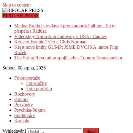
Skip to content
BIPOLAR PRESS
Malina Brothers vydávají první autorské album. Texty
přispěla i Radůza
Videoklipy Karin Ann bodovaly v USA i Cannes
Koncert Bonnie Tyler a Chris Norman
Křest nové knihy GUMP: JSME DVOJKA, autor Filip
Rožek
The String Revolution spojili síly s Tommy Emmanuelem
Sobota, 08 srpna, 2026
Fotoreportáže
Fotoslužby
Foto portfolio
Rozhovory
Kultura
Pozvánky
Psychika/Stigma
Spolupráce
Kontakt
Vyhledávání