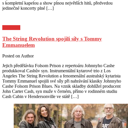
s kompletní kapelou a show plnou největších hitů, předvedou
jedinečné koncerty plné […]
Pozvánky
The String Revolution spojili síly s Tommy
Emmanuelem
Posted on
Author
Jejich předělávku Folsom Prison z repertoáru Johnnyho Cashe
produkkoval Cashův syn. Instrumentální kytarové trio z Los
Angeles The String Revolution a fenomenální australský kytarista
Tommy Emmanuel spojili své síly při nahrávání klasiky Johnnyho
Cashe Folsom Prison Blues. Na vznik skladby dohlížel producent
John Carter Cash, syn muže v černém, přímo v rodinném studiu
Cash Cabin v Hendersonville ve státě […]