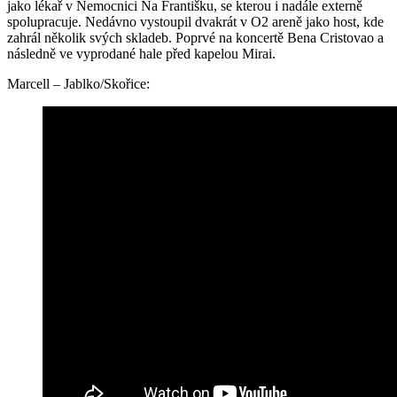
jako lékař v Nemocnici Na Františku, se kterou i nadále externě
spolupracuje. Nedávno vystoupil dvakrát v O2 areně jako host, kde
zahrál několik svých skladeb. Poprvé na koncertě Bena Cristovao a
následně ve vyprodané hale před kapelou Mirai.
Marcell – Jablko/Skořice: