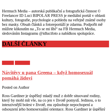
Hermuch Media – autorská publikační a fotografická činnost ©
Freelancer ID Luci BIPOLAR PRESS je mediální portál v oblasti
kultury, fotografie, psychologie a pohledu na veřejně známé osoby
bez masky. Obsah článků a fotoreportáží je zdarma. Podpořit mě
můžete kliknutím na „To se mi líbí“ na FB Hermuch Media,
sledováním Instagramu @idlucifoto a nabídkou spolupráce.
DALŠÍ ČLÁNKY
Kultura
Z archivu
Návštěvy u pana Greena – když homosexuál
pomáhá židovi
Posted on
Author
Ross Gardiner je úspěšný mladý muž z dobře situované rodiny,
který by mohl mít vše, na co jen v životě pomyslí. Jedinou, o to
intenzivnější bolest v životě, mu způsobuje nepochopení a
odsouzení jeho homosexuální orientace. Ross Gardiner je úspěšný