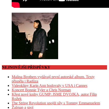
NEJNOVĚJŠÍ PŘÍSPĚVKY
Malina Brothers vydávají první autorské album. Texty
přispěla i Radůza
Videoklipy Karin Ann bodovaly v USA i Cannes
Koncert Bonnie Tyler a Chris Norman
Křest nové knihy GUMP: JSME DVOJKA, autor Filip
Rožek
The String Revolution spojili síly s Tommy Emmanuelem
Žalman a spol