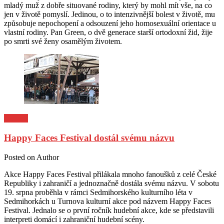
mladý muž z dobře situované rodiny, který by mohl mít vše, na co
jen v životě pomyslí. Jedinou, o to intenzivnější bolest v životě, mu
způsobuje nepochopení a odsouzení jeho homosexuální orientace u
vlastní rodiny. Pan Green, o dvě generace starší ortodoxní žid, žije
po smrti své ženy osamělým životem.
Kultura
Happy Faces Festival dostál svému názvu
Posted on
Author
Akce Happy Faces Festival přilákala mnoho fanoušků z celé České
Republiky i zahraničí a jednoznačně dostála svému názvu. V sobotu
19. srpna proběhla v rámci Sedmihorského kulturního léta v
Sedmihorkách u Turnova kulturní akce pod názvem Happy Faces
Festival. Jednalo se o první ročník hudební akce, kde se představili
interpreti domácí i zahraniční hudební scény.