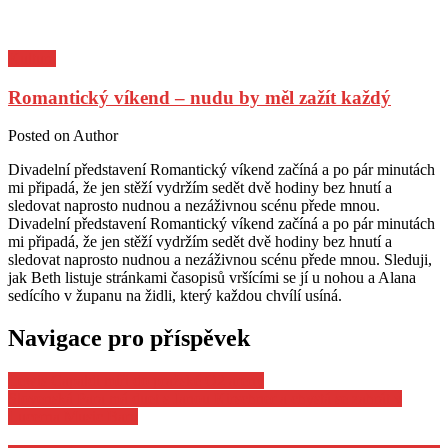
Kultura
Romantický víkend – nudu by měl zažít každý
Posted on
Author
Divadelní představení Romantický víkend začíná a po pár minutách
mi připadá, že jen stěží vydržím sedět dvě hodiny bez hnutí a
sledovat naprosto nudnou a nezáživnou scénu přede mnou.
Divadelní představení Romantický víkend začíná a po pár minutách
mi připadá, že jen stěží vydržím sedět dvě hodiny bez hnutí a
sledovat naprosto nudnou a nezáživnou scénu přede mnou. Sleduji,
jak Beth listuje stránkami časopisů vršícími se jí u nohou a Alana
sedícího v županu na židli, který každou chvílí usíná.
Navigace pro příspěvek
Lewis Capaldi míří do pražské O2 areny
Slovenská Para má duet s Janou Kirschner a chystá se zahrát v
Lucerna Music Baru