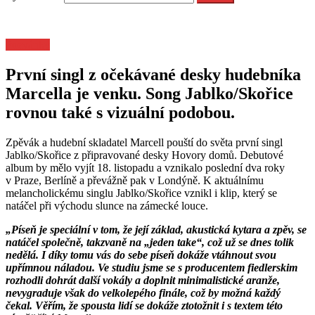
Pozvánky
První singl z očekávané desky hudebníka
Marcella je venku. Song Jablko/Skořice
rovnou také s vizuální podobou.
Zpěvák a hudební skladatel Marcell pouští do světa první singl
Jablko/Skořice z připravované desky Hovory domů. Debutové
album by mělo vyjít 18. listopadu a vznikalo poslední dva roky
v Praze, Berlíně a převážně pak v Londýně. K aktuálnímu
melancholickému singlu Jablko/Skořice vznikl i klip, který se
natáčel při východu slunce na zámecké louce.
„Píseň je speciální v tom, že její základ, akustická kytara a zpěv, se
natáčel společně, takzvaně na „jeden take“, což už se dnes tolik
nedělá. I díky tomu vás do sebe píseň dokáže vtáhnout svou
upřímnou náladou. Ve studiu jsme se s producentem fiedlerskim
rozhodli dohrát další vokály a doplnit minimalistické aranže,
nevygraduje však do velkolepého finále, což by možná každý
čekal. Věřím, že spousta lidí se dokáže ztotožnit i s textem této