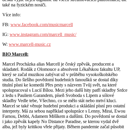
také na fyzickém nosiči.
Více info:
FB:
www.facebook.com/musicmarcell
IG:
www.instagram.com/marcell_music/
W:
www.marcell-music.cz
BIO Marcell:
Marcel Procházka alias Marcell je český zpěvák, producent a
skladatel. Rodák z Olomouce a absolvent Lékařskou fakultu UP,
který se začal muzikou zabývat už v průběhu vysokoškolského
studia. Do širšího povědomí hudebních fanoušků se dostal díky
titulní písni ke komedii Přes prsty s názvem Tvůj svět, na které
spolupracoval s Lucií Bílou. Mezi jeho další hity patří skladby Srdce
z ledu s Pauliem Garandem, píseň Svoboda s Lipem a sólové
skladby Vedle tebe, Všechno, co se mělo stát nebo mrtví kluci.
Marcel se také věnuje hudební produkci a skládání písní pro ostatní
interprety. Má za sebou například spolupráce s Lenny, Mirai, Ewou
Farnou, Debbi, Adamem Mišíkem a dalšími. Do povědomí se dostal
i jako zpěvák kapely No Distance Paradise, se kterou vydal dvě
alba, jež byly kritikou vřele přijaty. Během pandemie začal působit