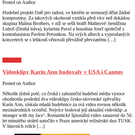
Posted on
Author
Hudební projekt čistě pro radost, ve kterém se nemusejí dělat žádné
kompromisy. Za takových okolností vznikla před více než dekádou
skupina Malina Brothers, v níž se sešli bratři Malinové: bendžista
Luboš (Druhá tráva), kytarista Pavel a houslista Josef společně s
kontrabasistou Pavlem Peroutkou. Na svých albech a vyprodaných
koncertech se s lehkostí věnovali převážně převzatému […]
Pozvánky
Videoklipy Karin Ann bodovaly v USA i Cannes
Posted on
Author
Několik týdnů poté, co česká i zahraniční hudební média vysoce
ohodnotila poslední dva videoklipy česko-slovenské zpěvačky
Karin Ann, získala mladá hudebnice za svá videa rovnou několik
mezinárodních ocenění. Nejvíce bodoval její aktuální videoklip ,a
stranger with my face‘. Romantické špionážní video zasazené do 50.
let minulého století natočilo v Praze americké režisérské duo TUSK.
V hlavních rolích […]