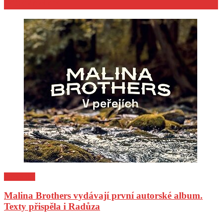
POZVÁNKY
Pozvánky
Malina Brothers vydávají první autorské album.
Texty přispěla i Radůza