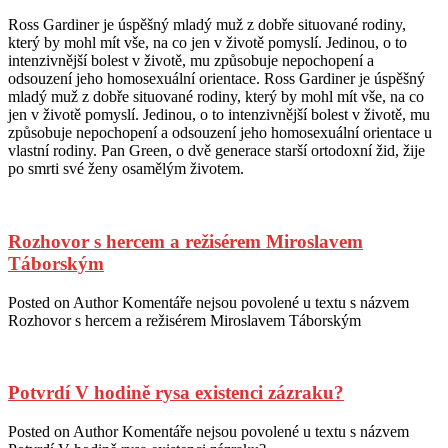
Ross Gardiner je úspěšný mladý muž z dobře situované rodiny,
který by mohl mít vše, na co jen v životě pomyslí. Jedinou, o to
intenzivnější bolest v životě, mu způsobuje nepochopení a
odsouzení jeho homosexuální orientace. Ross Gardiner je úspěšný
mladý muž z dobře situované rodiny, který by mohl mít vše, na co
jen v životě pomyslí. Jedinou, o to intenzivnější bolest v životě, mu
způsobuje nepochopení a odsouzení jeho homosexuální orientace u
vlastní rodiny. Pan Green, o dvě generace starší ortodoxní žid, žije
po smrti své ženy osamělým životem.
Rozhovor s hercem a režisérem Miroslavem
Táborským
Posted on
Author
Komentáře nejsou povolené
u textu s názvem
Rozhovor s hercem a režisérem Miroslavem Táborským
Potvrdí V hodině rysa existenci zázraku?
Posted on
Author
Komentáře nejsou povolené
u textu s názvem