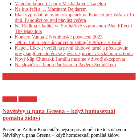
Vánoční koncert Leony Machálkové s kapelou
Na kus řeči s … Martinem Dejdarem
Elán vyprodal polovinu vstupenek na Koncert pre Vaša za 15
dnů. Fanoušci ovlivní playlist večera
Na Radima Hladíka ve Struhařově vzpomenou Blue Effect i
The Matadors
Koncert Vanua 2 Nymburské posvícení 2023
Jethro Tull o letošním adventu zahrají v Praze a v Brně
Kapela Like-it vyráží na první klubové turné a představuje
nový singl, ve kterém se zpěvák zpovídá z těžkého rozchodu
Nový klip Chinaski: I smůlu musíme v životě akceptovat
Na slovíčko s Janou Paulovou a Pavlem Zedníčkem
KULTURA
Kultura
Z archivu
Návštěvy u pana Greena – když homosexuál
pomáhá židovi
Posted on
Author
Komentáře nejsou povolené
u textu s názvem
Návštěvy u pana Greena – když homosexuál pomáhá židovi