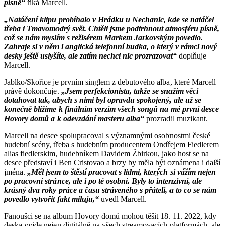
písně“
říká Marcell.
„Natáčení klipu probíhalo v Hrádku u Nechanic, kde se natáčel
třeba i Tmavomodrý svět. Chtěli jsme podtrhnout atmosféru písně,
což se nám myslím s režisérem Markem Jarkovským povedlo.
Zahraje si v něm i anglická telefonní budka, o který v rámci nový
desky ještě uslyšíte, ale zatím nechci nic prozrazovat“
doplňuje
Marcell.
Jablko/Skořice je prvním singlem z debutového alba, které Marcell
právě dokončuje.
„Jsem perfekcionista, takže se snažím věci
dotahovat tak, abych s nimi byl opravdu spokojený, ale už se
konečně blížíme k finálním verzím všech songů na mé první desce
Hovory domů a k odevzdání masteru alba“
prozradil muzikant.
Marcell na desce spolupracoval s významnými osobnostmi české
hudební scény, třeba s hudebním producentem Ondřejem Fiedlerem
alias fiedlerskim, hudebníkem Davidem Žbirkou, jako host se na
desce představí i Ben Cristovao a brzy by měla být oznámena i další
jména.
„Měl jsem to štěstí pracovat s lidmi, kterých si vážím nejen
po pracovní stránce, ale i po té osobní. Byly to intenzivní, ale
krásný dva roky práce a času stráveného s přáteli, a to co se nám
povedlo vytvořit fakt miluju,“
uvedl Marcell.
Fanoušci se na album Hovory domů mohou těšit 18. 11. 2022, kdy
deska vyjde nejen digitálně na všech streamovacích platformách, ale