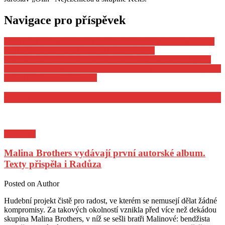
Navigace pro příspěvek
První singl z očekávané desky hudebníka Marcella je venku. Song
Jablko/Skořice rovnou také s vizuální podobou.
Klasické koledy v netradičních aranžích i autorské vánoční písně,
které bodují v New Music Friday. Iva Marešová vydává se skupinou
RAZAM Slovanské Vánoce.
POZVÁNKY
Pozvánky
Malina Brothers vydávají první autorské album.
Texty přispěla i Radůza
Posted on
Author
Hudební projekt čistě pro radost, ve kterém se nemusejí dělat žádné
kompromisy. Za takových okolností vznikla před více než dekádou
skupina Malina Brothers, v níž se sešli bratři Malinové: bendžista