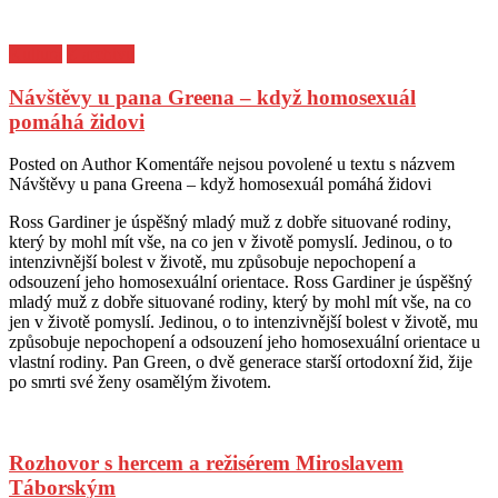
Kultura
Z archivu
Návštěvy u pana Greena – když homosexuál
pomáhá židovi
Posted on
Author
Komentáře nejsou povolené
u textu s názvem
Návštěvy u pana Greena – když homosexuál pomáhá židovi
Ross Gardiner je úspěšný mladý muž z dobře situované rodiny,
který by mohl mít vše, na co jen v životě pomyslí. Jedinou, o to
intenzivnější bolest v životě, mu způsobuje nepochopení a
odsouzení jeho homosexuální orientace. Ross Gardiner je úspěšný
mladý muž z dobře situované rodiny, který by mohl mít vše, na co
jen v životě pomyslí. Jedinou, o to intenzivnější bolest v životě, mu
způsobuje nepochopení a odsouzení jeho homosexuální orientace u
vlastní rodiny. Pan Green, o dvě generace starší ortodoxní žid, žije
po smrti své ženy osamělým životem.
Rozhovor s hercem a režisérem Miroslavem
Táborským