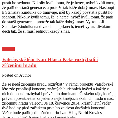
pustit ho sednout. Nikoliv kvůli tomu, že je herec, nýbrž kvůli tomu,
že patří do starší generace, a protože tak káže dobrý mrav. Nastoupí-
li Stanislav Zindulka do tramvaje, měl by každý povstat a pustit ho
sednout. Nikoliv kvůli tomu, že je herec, nýbrž kvůli tomu, že patří
do starší generace, a protože tak káže dobrý mrav. Vystoupí-li
Stanislav Zindulka na divadelních prknech, téměř vyrazí divákům
dech tak, že si musí sednout každý z nás.
Kultura
Valečovské léto-Ivan Hlas a Keks rozhýbali i
zříceninu hradu
Posted on
Author
Že se nedá zřícenina hradu rozhýbat? V rámci projektu Valečovské
léto zde probíhají koncerty známých hudebních hvězd a každý z
nich doposud rozhýbal i právě tuto dominantu Českého ráje, která je
právem považována za jeden z nejkrásnějších skalních hradů u nás,
zříceninu hradu Valečov. Je 18. července 2014, krásný letní večer,
dvě hodiny před začátkem prvního ze dvou dnešních koncertů.
Večer bude patřit jedinečnému triu Ivan Hlas, Norbi Kovács a
Jaroslav „Olin“ Nejezchleba a skupině Keks.