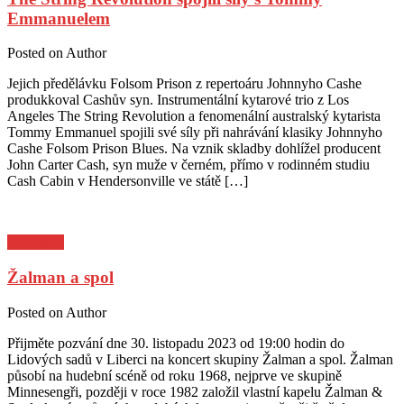
Emmanuelem
Posted on
Author
Jejich předělávku Folsom Prison z repertoáru Johnnyho Cashe
produkkoval Cashův syn. Instrumentální kytarové trio z Los
Angeles The String Revolution a fenomenální australský kytarista
Tommy Emmanuel spojili své síly při nahrávání klasiky Johnnyho
Cashe Folsom Prison Blues. Na vznik skladby dohlížel producent
John Carter Cash, syn muže v černém, přímo v rodinném studiu
Cash Cabin v Hendersonville ve státě […]
Pozvánky
Žalman a spol
Posted on
Author
Přijměte pozvání dne 30. listopadu 2023 od 19:00 hodin do
Lidových sadů v Liberci na koncert skupiny Žalman a spol. Žalman
působí na hudební scéně od roku 1968, nejprve ve skupině
Minnesengři, později v roce 1982 založil vlastní kapelu Žalman &