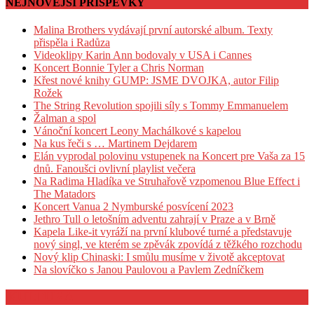
NEJNOVĚJŠÍ PŘÍSPĚVKY
Malina Brothers vydávají první autorské album. Texty
přispěla i Radůza
Videoklipy Karin Ann bodovaly v USA i Cannes
Koncert Bonnie Tyler a Chris Norman
Křest nové knihy GUMP: JSME DVOJKA, autor Filip
Rožek
The String Revolution spojili síly s Tommy Emmanuelem
Žalman a spol
Vánoční koncert Leony Machálkové s kapelou
Na kus řeči s … Martinem Dejdarem
Elán vyprodal polovinu vstupenek na Koncert pre Vaša za 15
dnů. Fanoušci ovlivní playlist večera
Na Radima Hladíka ve Struhařově vzpomenou Blue Effect i
The Matadors
Koncert Vanua 2 Nymburské posvícení 2023
Jethro Tull o letošním adventu zahrají v Praze a v Brně
Kapela Like-it vyráží na první klubové turné a představuje
nový singl, ve kterém se zpěvák zpovídá z těžkého rozchodu
Nový klip Chinaski: I smůlu musíme v životě akceptovat
Na slovíčko s Janou Paulovou a Pavlem Zedníčkem
KULTURA