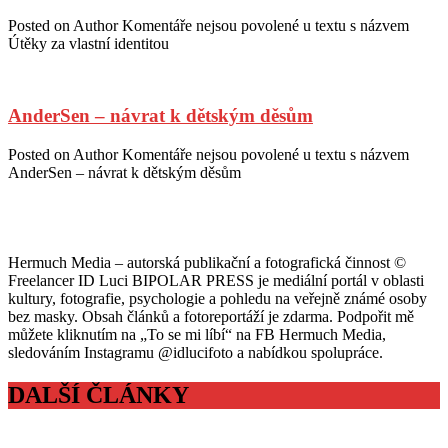
Posted on
Author
Komentáře nejsou povolené
u textu s názvem
Útěky za vlastní identitou
AnderSen – návrat k dětským děsům
Posted on
Author
Komentáře nejsou povolené
u textu s názvem
AnderSen – návrat k dětským děsům
Hermuch Media – autorská publikační a fotografická činnost ©
Freelancer ID Luci BIPOLAR PRESS je mediální portál v oblasti
kultury, fotografie, psychologie a pohledu na veřejně známé osoby
bez masky. Obsah článků a fotoreportáží je zdarma. Podpořit mě
můžete kliknutím na „To se mi líbí“ na FB Hermuch Media,
sledováním Instagramu @idlucifoto a nabídkou spolupráce.
DALŠÍ ČLÁNKY