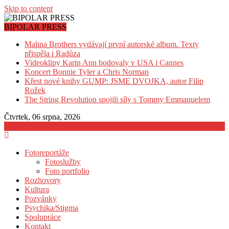
Skip to content
BIPOLAR PRESS
Malina Brothers vydávají první autorské album. Texty
přispěla i Radůza
Videoklipy Karin Ann bodovaly v USA i Cannes
Koncert Bonnie Tyler a Chris Norman
Křest nové knihy GUMP: JSME DVOJKA, autor Filip
Rožek
The String Revolution spojili síly s Tommy Emmanuelem
Čtvrtek, 06 srpna, 2026
Fotoreportáže
Fotoslužby
Foto portfolio
Rozhovory
Kultura
Pozvánky
Psychika/Stigma
Spolupráce
Kontakt