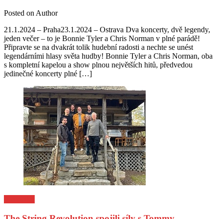
Posted on
Author
21.1.2024 – Praha23.1.2024 – Ostrava Dva koncerty, dvě legendy,
jeden večer – to je Bonnie Tyler a Chris Norman v plné parádě!
Připravte se na dvakrát tolik hudební radosti a nechte se unést
legendárními hlasy světa hudby! Bonnie Tyler a Chris Norman, oba
s kompletní kapelou a show plnou největších hitů, předvedou
jedinečné koncerty plné […]
Pozvánky
The String Revolution spojili síly s Tommy