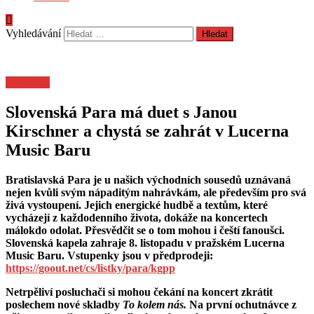
Vyhledávání
Pozvánky
Slovenská Para má duet s Janou
Kirschner a chystá se zahrát v Lucerna
Music Baru
Bratislavská Para je u našich východních sousedů uznávaná
nejen kvůli svým nápaditým nahrávkám, ale především pro svá
živá vystoupení. Jejich energické hudbě a textům, které
vycházejí z každodenního života, dokáže na koncertech
málokdo odolat. Přesvědčit se o tom mohou i čeští fanoušci.
Slovenská kapela zahraje 8. listopadu v pražském Lucerna
Music Baru. Vstupenky jsou v předprodeji:
https://goout.net/cs/listky/para/kgpp
Netrpěliví posluchači si mohou čekání na koncert zkrátit
poslechem nové skladby
To kolem nás.
Na první ochutnávce z