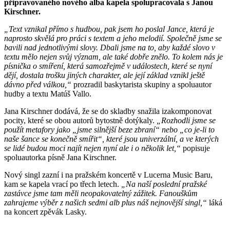
připravovaného nového alba kapela spolupracovala s Janou
Kirschner.
„Text vznikal přímo s hudbou, pak jsem ho poslal Jance, která je
naprosto skvělá pro práci s textem a jeho melodií. Společně jsme se
bavili nad jednotlivými slovy. Dbali jsme na to, aby každé slovo v
textu mělo nejen svůj význam, ale také dobře znělo. To kolem nás je
písnička o smíření, která samozřejmě v událostech, které se nyní
dějí, dostala trošku jiných charakter, ale její základ vznikl ještě
dávno před válkou,“
prozradil baskytarista skupiny a spoluautor
hudby a textu Matúš Vallo.
Jana Kirschner dodává, že se do skladby snažila izakomponovat
pocity, které se obou autorů bytostně dotýkaly.
„Rozhodli jsme se
použít metafory jako „jsme silnější beze zbraní“ nebo „co je-li to
naše šance se konečně smířit“, které jsou univerzální, a ve kterých
se lidé budou moci najít nejen nyní ale i o několik let,“
popisuje
spoluautorka písně Jana Kirschner.
Nový singl zazní i na pražském koncertě v Lucerna Music Baru,
kam se kapela vrací po třech letech.
„Na naší poslední pražské
zastávce jsme tam měli neopakovatelný zážitek. Fanouškům
zahrajeme výběr z našich sedmi alb plus náš nejnovější singl,“
láká
na koncert zpěvák Lasky.