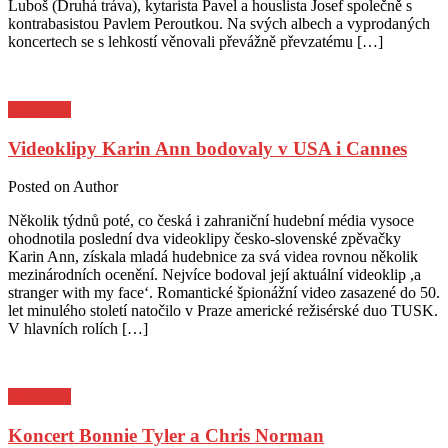
Luboš (Druhá tráva), kytarista Pavel a houslista Josef společně s
kontrabasistou Pavlem Peroutkou. Na svých albech a vyprodaných
koncertech se s lehkostí věnovali převážně převzatému […]
Pozvánky
Videoklipy Karin Ann bodovaly v USA i Cannes
Posted on
Author
Několik týdnů poté, co česká i zahraniční hudební média vysoce
ohodnotila poslední dva videoklipy česko-slovenské zpěvačky
Karin Ann, získala mladá hudebnice za svá videa rovnou několik
mezinárodních ocenění. Nejvíce bodoval její aktuální videoklip ,a
stranger with my face‘. Romantické špionážní video zasazené do 50.
let minulého století natočilo v Praze americké režisérské duo TUSK.
V hlavních rolích […]
Pozvánky
Koncert Bonnie Tyler a Chris Norman